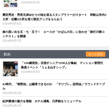
2026年8月9日
豊臣秀吉・秀長兄弟ゆかりの地を巡るスタンプラリーがスタート 和歌山市内5
カ所・近畿6カ所を巡り限定グッズをもらおう
2026年8月8日
旅の思い出を五・七・五で！ エースが「かばんの日」に合わせ「旅行川柳コ
ンテスト」を開催
2026年8月7日
動画
もっと見る
「100歳現役」目指すシニア1500人が集結 マンション管理代
務員イベント「うぇるねすシップ」
2026年8月4日
AI時代、「暗黙知」は継承できるのか 「デジブレ」説明会／ラウンドテーブ
ル
2026年8月3日
紀伊勝浦の魅力を堪能 ホテル浦島、日昇館をリニューアル
2026年8月3日