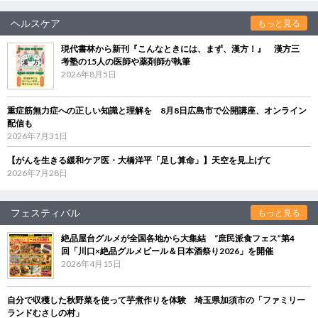
ヘルスケア
もっと見る
現代書林から新刊『こんなときには、まず、漢方！』 漢方三
考塾の15人の医師や薬剤師が執筆
2026年8月5日
重症筋無力症への正しい知識と理解を 8月8日広島市で公開講座、オンライン
配信も
2026年7月31日
【がんを生きる緩和ケア医・大橋洋平「足し算命」】天空を見上げて
2026年7月28日
フェスティバル
もっと見る
絶品屋台グルメが全国各地から大集結 “庶民派食フェス”第4
回「川口×絶品グルメビール＆日本酒祭り2026」を開催
2026年4月15日
自分で収穫した秋野菜を使って芋煮作りを体験 埼玉県加須市の「ファミリー
ランドむさしの村」