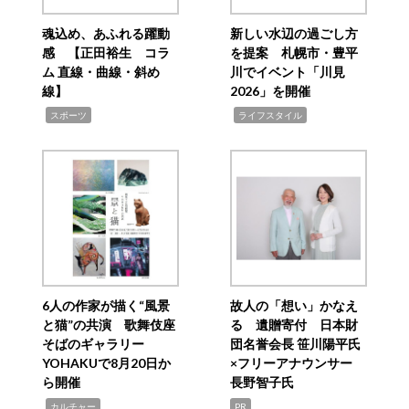
魂込め、あふれる躍動
新しい水辺の過ごし方
感 【正田裕生 コラ
を提案 札幌市・豊平
ム 直線・曲線・斜め
川でイベント「川見
線】
2026」を開催
,
,
スポーツ
ライフスタイル
6人の作家が描く“風景
故人の「想い」かなえ
と猫”の共演 歌舞伎座
る 遺贈寄付 日本財
そばのギャラリー
団名誉会長 笹川陽平氏
YOHAKUで8月20日か
×フリーアナウンサー
ら開催
長野智子氏
,
カルチャー
PR