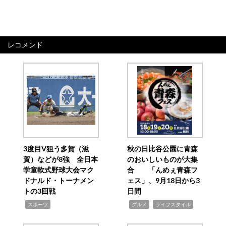
レコメンド
3度目V狙う多賀（滋
秋の日比谷公園に青森
賀）などが8強 全日本
のおいしいものが大集
学童軟式野球大会マク
合 「んめぇ青森フ
ドナルド・トーナメン
ェス」、9月18日から3
トの3回戦
日間
,
,
,
スポーツ
グルメ
ライフスタイル