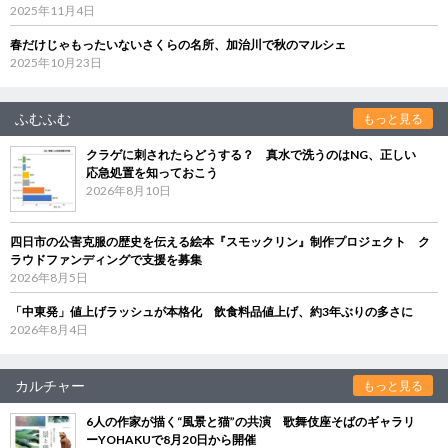
2025年11月4日
春だけじゃもったいないさくらの名所、加治川で秋のマルシェ
2025年10月23日
ふむふむ
もっと見る
クラゲに刺されたらどうする？ 真水で洗うのはNG、正しい
応急処置を知っておこう
2026年8月10日
四日市の公害克服の歴史を伝える絵本『スモックリン』制作プロジェクト ク
ラウドファンディングで支援を募集
2026年8月5日
「中東発」値上げラッシュが本格化 飲食料品値上げ、約3年ぶりの多さに
2026年8月4日
カルチャー
もっと見る
6人の作家が描く“風景と猫”の共演 歌舞伎座そばのギャラリ
ーYOHAKUで8月20日から開催