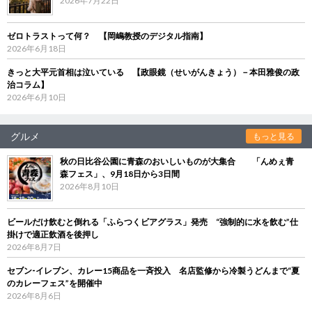
2026年7月22日
ゼロトラストって何？ 【岡嶋教授のデジタル指南】
2026年6月18日
きっと大平元首相は泣いている 【政眼鏡（せいがんきょう）－本田雅俊の政
治コラム】
2026年6月10日
グルメ
もっと見る
秋の日比谷公園に青森のおいしいものが大集合 「んめぇ青
森フェス」、9月18日から3日間
2026年8月10日
ビールだけ飲むと倒れる「ふらつくビアグラス」発売 “強制的に水を飲む”仕
掛けで適正飲酒を後押し
2026年8月7日
セブン‐イレブン、カレー15商品を一斉投入 名店監修から冷製うどんまで“夏
のカレーフェス”を開催中
2026年8月6日