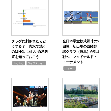
クラゲに刺されたらど
全日本学童軟式野球の2
うする？ 真水で洗う
回戦 初出場の西陵野
のはNG、正しい応急処
球クラブ（岐阜）が3回
置を知っておこう
戦へ マクドナルド・
トーナメント
,
,
ふむふむ
ライフスタイル
,
スポーツ