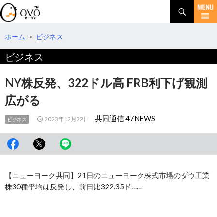
検
索
コ
ン
テ
ホーム
>
ビジネス
ン
ビジネス
ツ
へ
移
NY株反発、322ドル高 FRB利下げ観測
動
広がる
共同通信 47NEWS
2023年12月22日
ビジネス
【ニューヨーク共同】21日のニューヨーク株式市場のダウ工業
株30種平均は反発し、前日比322.35ド……