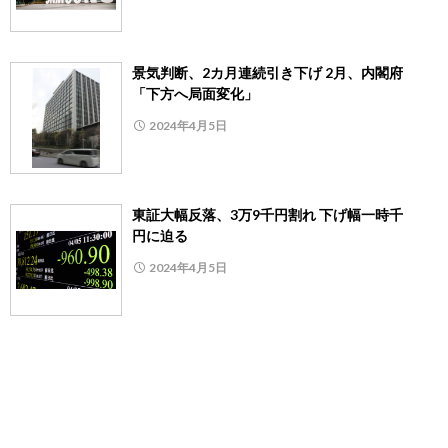
景気判断、2カ月連続引き下げ 2月、内閣府
「下方へ局面変化」
2024年4月5日
東証大幅反落、3万9千円割れ 下げ幅一時千
円に迫る
2024年4月5日