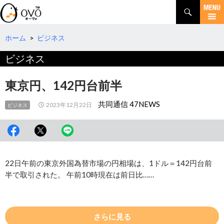
検
索
コ
ン
テ
ホーム
>
ビジネス
ン
ビジネス
ツ
へ
移
東京円、142円台前半
動
共同通信 47NEWS
2023年12月22日
ビジネス
22日午前の東京外国為替市場の円相場は、1ドル＝142円台前
半で取引された。 午前10時現在は前日比……
さらに見る