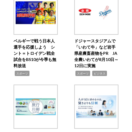
ベルギーで戦う日本人
ドジャースタジアムで
選手を応援しよう シ
「いわて牛」など岩手
ント＝トロイデン戦全
県産農畜産物をPR JA
試合をBS10が今季も無
全農いわてが8月10日～
料放送
12日に実施
,
,
,
スポーツ
スポーツ
ビジネス