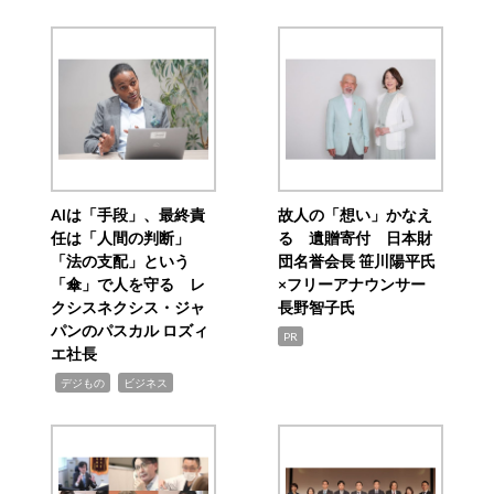
AIは「手段」、最終責
故人の「想い」かなえ
任は「人間の判断」
る 遺贈寄付 日本財
「法の支配」という
団名誉会長 笹川陽平氏
「傘」で人を守る レ
×フリーアナウンサー
クシスネクシス・ジャ
長野智子氏
パンのパスカル ロズィ
PR
エ社長
,
,
デジもの
ビジネス