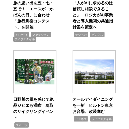
旅の思い出を五・七・
「人がAIに求めるのは
五で！ エースが「か
信頼し相談できるこ
ばんの日」に合わせ
と」 ロジカがAI事業
「旅行川柳コンテス
者と導入機関の共通指
ト」を開催
針案を策定へ
,
,
,
,
,
おでかけ
ファッション
デジもの
ビジネス
ライフスタイル
日野川の風を感じて絶
オールデイダイニング
品ジビエも満喫 鳥取
を一新 ヒルトン東京
のサイクリングイベン
お台場、改装進む
ト
,
,
ビジネス
ライフスタイル
,
スポーツ