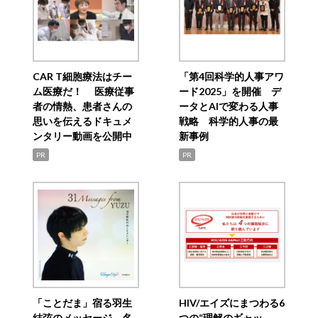
CAR T細胞療法はチー
「第4回科学的人事アワ
ム医療だ！ 医療従事
ード2025」を開催 デ
者の情熱、患者さんの
ータとAIで変わる人事
思いを伝えるドキュメ
戦略 科学的人事の最
ンタリー動画を公開中
新事例
PR
PR
「ことだま」宿る羽生
HIV/エイズにまつわる6
結弦のメッセージ 名
つの“理解のギャッ