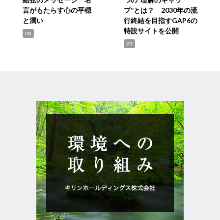
言がもたらす心の平穏
プ”とは？ 2030年の流
と潤い
行終結を目指すGAP6の
特設サイトを公開
PR
PR