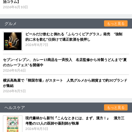
治コラム】
2026年6月10日
グルメ
もっと見る
ビールだけ飲むと倒れる「ふらつくビアグラス」発売 “強制
的に水を飲む”仕掛けで適正飲酒を後押し
2026年8月7日
セブン‐イレブン、カレー15商品を一斉投入 名店監修から冷製うどんまで“夏
のカレーフェス”を開催中
2026年8月6日
横浜高島屋で「韓国市場」がスタート 人気グルメから雑貨まで約30ブランド
が集結
2026年8月5日
ヘルスケア
もっと見る
現代書林から新刊『こんなときには、まず、漢方！』 漢方三
考塾の15人の医師や薬剤師が執筆
2026年8月5日