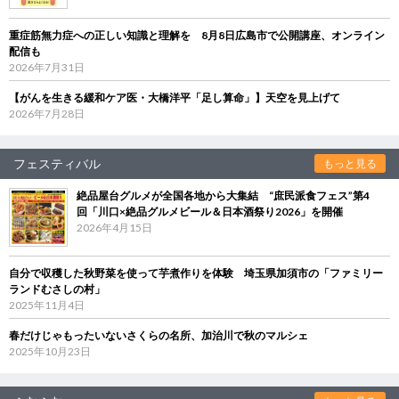
重症筋無力症への正しい知識と理解を 8月8日広島市で公開講座、オンライン
配信も
2026年7月31日
【がんを生きる緩和ケア医・大橋洋平「足し算命」】天空を見上げて
2026年7月28日
フェスティバル
もっと見る
絶品屋台グルメが全国各地から大集結 “庶民派食フェス”第4
回「川口×絶品グルメビール＆日本酒祭り2026」を開催
2026年4月15日
自分で収穫した秋野菜を使って芋煮作りを体験 埼玉県加須市の「ファミリー
ランドむさしの村」
2025年11月4日
春だけじゃもったいないさくらの名所、加治川で秋のマルシェ
2025年10月23日