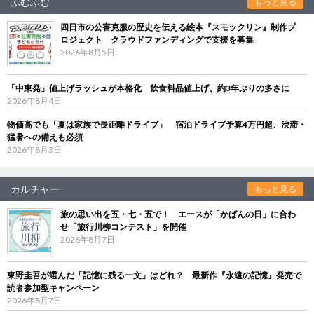
ふむふむ
もっと見る
四日市の公害克服の歴史を伝える絵本『スモックリン』制作プ
ロジェクト クラウドファンディングで支援を募集
2026年8月5日
「中東発」値上げラッシュが本格化 飲食料品値上げ、約3年ぶりの多さに
2026年8月4日
物価高でも「夏は家族で長距離ドライブ」 宿泊ドライブ予算4万円超、渋滞・
猛暑への備えも必須
2026年8月3日
カルチャー
もっと見る
旅の思い出を五・七・五で！ エースが「かばんの日」に合わ
せ「旅行川柳コンテスト」を開催
2026年8月7日
東野圭吾が選んだ「記憶に残る一文」はどれ？ 最新作『永遠の記憶』発売で
読者参加型キャンペーン
2026年8月7日