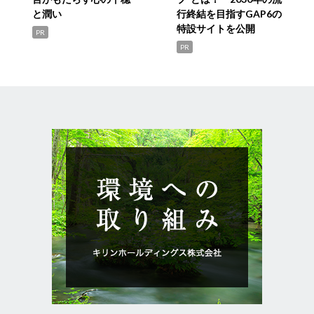
と潤い
行終結を目指すGAP6の
特設サイトを公開
PR
PR