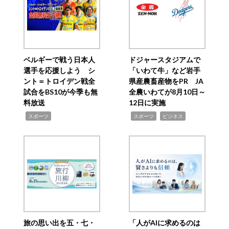
ベルギーで戦う日本人
ドジャースタジアムで
選手を応援しよう シ
「いわて牛」など岩手
ント＝トロイデン戦全
県産農畜産物をPR JA
試合をBS10が今季も無
全農いわてが8月10日～
料放送
12日に実施
,
,
,
スポーツ
スポーツ
ビジネス
旅の思い出を五・七・
「人がAIに求めるのは