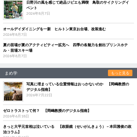
日野川の風を感じて絶品ジビエも満喫 鳥取のサイクリングイ
ベント
2026年8月7日
オールデイダイニングを一新 ヒルトン東京お台場、改装進む
2026年8月7日
夏の苗場が夏のアクティビティー拡充へ 四季の各魅力を創出プリンスホテ
ル・苗場スキー場
2026年8月7日
まめ学
もっと見る
写真に埋まっている位置情報はおっかないのか 【岡嶋教授の
デジタル指南】
2026年7月22日
ゼロトラストって何？ 【岡嶋教授のデジタル指南】
2026年6月18日
きっと大平元首相は泣いている 【政眼鏡（せいがんきょう）－本田雅俊の政
治コラム】