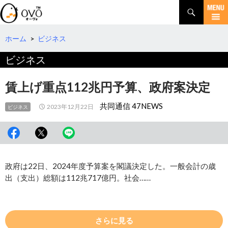
検
索
コ
ン
テ
ホーム
>
ビジネス
ン
ビジネス
ツ
へ
移
賃上げ重点112兆円予算、政府案決定
動
共同通信 47NEWS
2023年12月22日
ビジネス
政府は22日、2024年度予算案を閣議決定した。一般会計の歳
出（支出）総額は112兆717億円。社会……
さらに見る