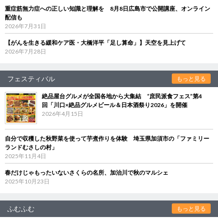
重症筋無力症への正しい知識と理解を 8月8日広島市で公開講座、オンライン
配信も
2026年7月31日
【がんを生きる緩和ケア医・大橋洋平「足し算命」】天空を見上げて
2026年7月28日
フェスティバル
もっと見る
絶品屋台グルメが全国各地から大集結 “庶民派食フェス”第4
回「川口×絶品グルメビール＆日本酒祭り2026」を開催
2026年4月15日
自分で収穫した秋野菜を使って芋煮作りを体験 埼玉県加須市の「ファミリー
ランドむさしの村」
2025年11月4日
春だけじゃもったいないさくらの名所、加治川で秋のマルシェ
2025年10月23日
ふむふむ
もっと見る