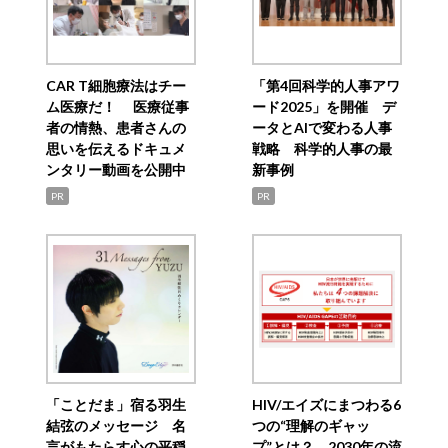
CAR T細胞療法はチー
「第4回科学的人事アワ
ム医療だ！ 医療従事
ード2025」を開催 デ
者の情熱、患者さんの
ータとAIで変わる人事
思いを伝えるドキュメ
戦略 科学的人事の最
ンタリー動画を公開中
新事例
PR
PR
「ことだま」宿る羽生
HIV/エイズにまつわる6
結弦のメッセージ 名
つの“理解のギャッ
言がもたらす心の平穏
プ”とは？ 2030年の流