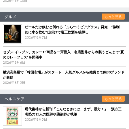
2026年6月10日
グルメ
もっと見る
ビールだけ飲むと倒れる「ふらつくビアグラス」発売 “強制
的に水を飲む”仕掛けで適正飲酒を後押し
2026年8月7日
セブン‐イレブン、カレー15商品を一斉投入 名店監修から冷製うどんまで“夏
のカレーフェス”を開催中
2026年8月6日
横浜高島屋で「韓国市場」がスタート 人気グルメから雑貨まで約30ブランド
が集結
2026年8月5日
ヘルスケア
もっと見る
現代書林から新刊『こんなときには、まず、漢方！』 漢方三
考塾の15人の医師や薬剤師が執筆
2026年8月5日