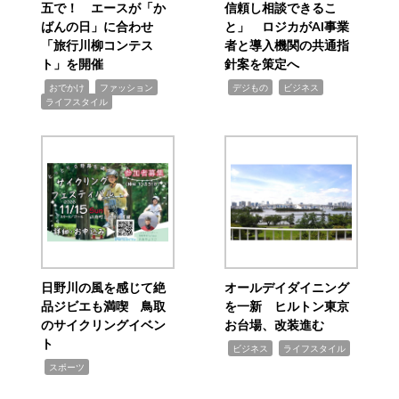
五で！ エースが「か
信頼し相談できるこ
ばんの日」に合わせ
と」 ロジカがAI事業
「旅行川柳コンテス
者と導入機関の共通指
ト」を開催
針案を策定へ
,
,
,
,
,
おでかけ
ファッション
デジもの
ビジネス
ライフスタイル
日野川の風を感じて絶
オールデイダイニング
品ジビエも満喫 鳥取
を一新 ヒルトン東京
のサイクリングイベン
お台場、改装進む
ト
,
,
ビジネス
ライフスタイル
,
スポーツ