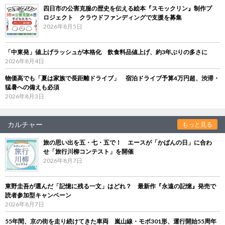
四日市の公害克服の歴史を伝える絵本『スモックリン』制作プ
ロジェクト クラウドファンディングで支援を募集
2026年8月5日
「中東発」値上げラッシュが本格化 飲食料品値上げ、約3年ぶりの多さに
2026年8月4日
物価高でも「夏は家族で長距離ドライブ」 宿泊ドライブ予算4万円超、渋滞・
猛暑への備えも必須
2026年8月3日
カルチャー
もっと見る
旅の思い出を五・七・五で！ エースが「かばんの日」に合わ
せ「旅行川柳コンテスト」を開催
2026年8月7日
東野圭吾が選んだ「記憶に残る一文」はどれ？ 最新作『永遠の記憶』発売で
読者参加型キャンペーン
2026年8月7日
55年間、京の街を走り続けてきた車両 嵐山線・モボ301形、運行開始55周年