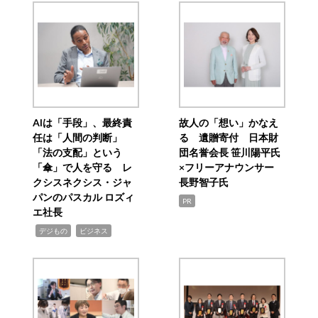
AIは「手段」、最終責
故人の「想い」かなえ
任は「人間の判断」
る 遺贈寄付 日本財
「法の支配」という
団名誉会長 笹川陽平氏
「傘」で人を守る レ
×フリーアナウンサー
クシスネクシス・ジャ
長野智子氏
パンのパスカル ロズィ
PR
エ社長
,
,
デジもの
ビジネス