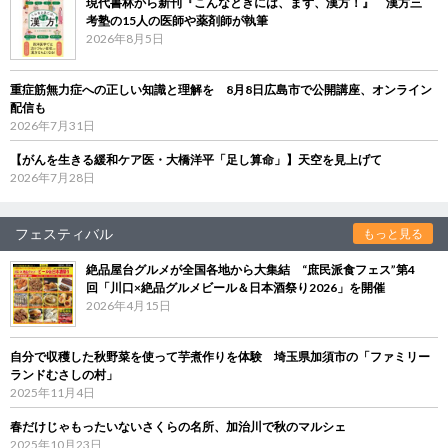
現代書林から新刊『こんなときには、まず、漢方！』 漢方三
考塾の15人の医師や薬剤師が執筆
2026年8月5日
重症筋無力症への正しい知識と理解を 8月8日広島市で公開講座、オンライン
配信も
2026年7月31日
【がんを生きる緩和ケア医・大橋洋平「足し算命」】天空を見上げて
2026年7月28日
フェスティバル
もっと見る
絶品屋台グルメが全国各地から大集結 “庶民派食フェス”第4
回「川口×絶品グルメビール＆日本酒祭り2026」を開催
2026年4月15日
自分で収穫した秋野菜を使って芋煮作りを体験 埼玉県加須市の「ファミリー
ランドむさしの村」
2025年11月4日
春だけじゃもったいないさくらの名所、加治川で秋のマルシェ
2025年10月23日