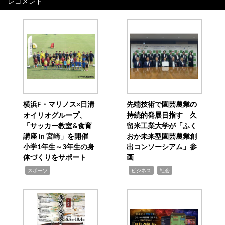
レコメンド
横浜F・マリノス×日清
先端技術で園芸農業の
オイリオグループ、
持続的発展目指す 久
「サッカー教室&食育
留米工業大学が「ふく
講座 in 宮崎」を開催
おか未来型園芸農業創
小学1年生～3年生の身
出コンソーシアム」参
体づくりをサポート
画
,
,
,
スポーツ
ビジネス
社会