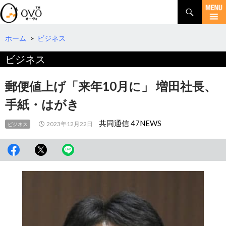
検
索
コ
ン
テ
ホーム
>
ビジネス
ン
ビジネス
ツ
へ
移
郵便値上げ「来年10月に」 増田社長、
動
手紙・はがき
共同通信 47NEWS
2023年12月22日
ビジネス