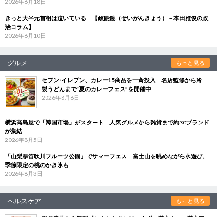
2026年6月18日
きっと大平元首相は泣いている 【政眼鏡（せいがんきょう）－本田雅俊の政
治コラム】
2026年6月10日
グルメ
もっと見る
セブン‐イレブン、カレー15商品を一斉投入 名店監修から冷
製うどんまで“夏のカレーフェス”を開催中
2026年8月6日
横浜高島屋で「韓国市場」がスタート 人気グルメから雑貨まで約30ブランド
が集結
2026年8月5日
「山梨県笛吹川フルーツ公園」でサマーフェス 富士山を眺めながら水遊び、
季節限定の桃のかき氷も
2026年8月3日
ヘルスケア
もっと見る