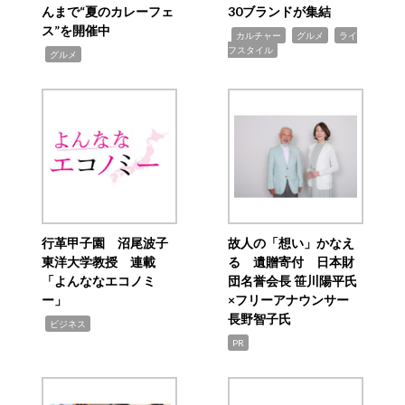
んまで“夏のカレーフェ
30ブランドが集結
ス”を開催中
,
,
,
カルチャー
グルメ
ライ
フスタイル
,
グルメ
行革甲子園 沼尾波子
故人の「想い」かなえ
東洋大学教授 連載
る 遺贈寄付 日本財
「よんななエコノミ
団名誉会長 笹川陽平氏
ー」
×フリーアナウンサー
長野智子氏
,
ビジネス
PR