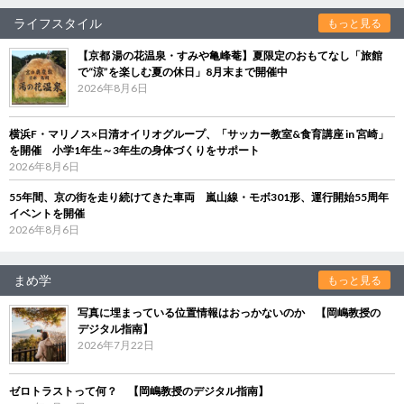
ライフスタイル
もっと見る
【京都 湯の花温泉・すみや亀峰菴】夏限定のおもてなし「旅館
で“涼”を楽しむ夏の休日」8月末まで開催中
2026年8月6日
横浜F・マリノス×日清オイリオグループ、「サッカー教室&食育講座 in 宮崎」
を開催 小学1年生～3年生の身体づくりをサポート
2026年8月6日
55年間、京の街を走り続けてきた車両 嵐山線・モボ301形、運行開始55周年
イベントを開催
2026年8月6日
まめ学
もっと見る
写真に埋まっている位置情報はおっかないのか 【岡嶋教授の
デジタル指南】
2026年7月22日
ゼロトラストって何？ 【岡嶋教授のデジタル指南】