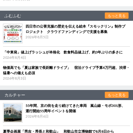
ふむふむ
もっと見る
四日市の公害克服の歴史を伝える絵本『スモックリン』制作プ
ロジェクト クラウドファンディングで支援を募集
2026年8月5日
「中東発」値上げラッシュが本格化 飲食料品値上げ、約3年ぶりの多さに
2026年8月4日
物価高でも「夏は家族で長距離ドライブ」 宿泊ドライブ予算4万円超、渋滞・
猛暑への備えも必須
2026年8月3日
カルチャー
もっと見る
55年間、京の街を走り続けてきた車両 嵐山線・モボ301形、
運行開始55周年イベントを開催
2026年8月6日
夏季企画展「秀吉・秀長と和歌山」 和歌山市立博物館で8月8日から