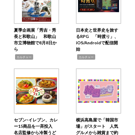
夏季企画展「秀吉・秀
日本史と世界史を旅す
長と和歌山」 和歌山
るRPG 「時渡り」、
市立博物館で8月8日か
iOS/Androidで配信開
ら
始
,
,
カルチャー
カルチャー
セブン‐イレブン、カレ
横浜高島屋で「韓国市
ー15商品を一斉投入
場」がスタート 人気
名店監修から冷製うど
グルメから雑貨まで約