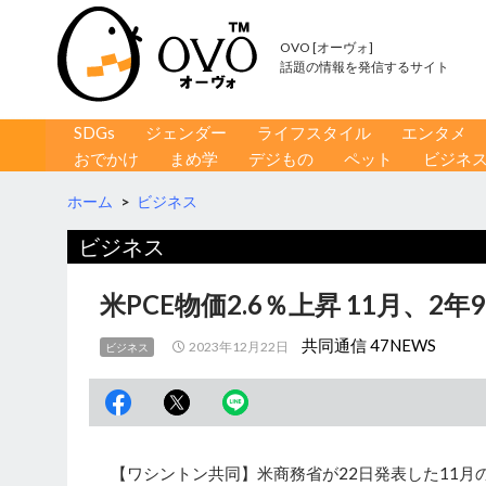
OVO [オーヴォ]
話題の情報を発信するサイト
コンテンツへ移動
検
SDGs
ジェンダー
ライフスタイル
エンタメ
索
おでかけ
まめ学
デジもの
ペット
ビジネ
ホーム
>
ビジネス
ビジネス
米PCE物価2.6％上昇 11月、2
共同通信 47NEWS
2023年12月22日
ビジネス
【ワシントン共同】米商務省が22日発表した11月の