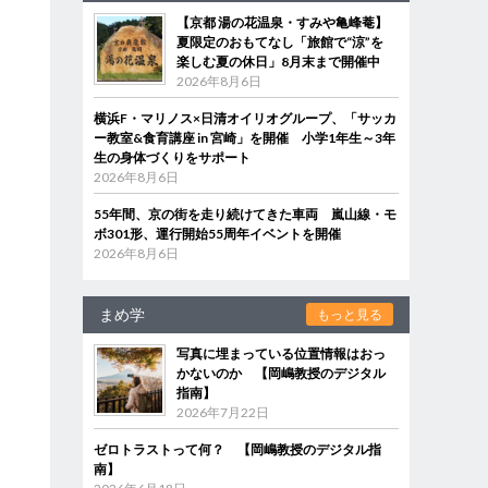
【京都 湯の花温泉・すみや亀峰菴】
夏限定のおもてなし「旅館で“涼”を
楽しむ夏の休日」8月末まで開催中
2026年8月6日
横浜F・マリノス×日清オイリオグループ、「サッカ
ー教室&食育講座 in 宮崎」を開催 小学1年生～3年
生の身体づくりをサポート
2026年8月6日
55年間、京の街を走り続けてきた車両 嵐山線・モ
ボ301形、運行開始55周年イベントを開催
2026年8月6日
まめ学
もっと見る
写真に埋まっている位置情報はおっ
かないのか 【岡嶋教授のデジタル
指南】
2026年7月22日
ゼロトラストって何？ 【岡嶋教授のデジタル指
南】