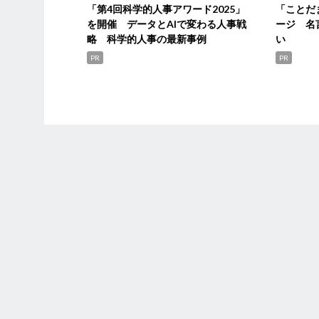
「第4回科学的人事アワード2025」
「ことだ
を開催 データとAIで変わる人事戦
ージ 名
略 科学的人事の最新事例
い
PR
PR