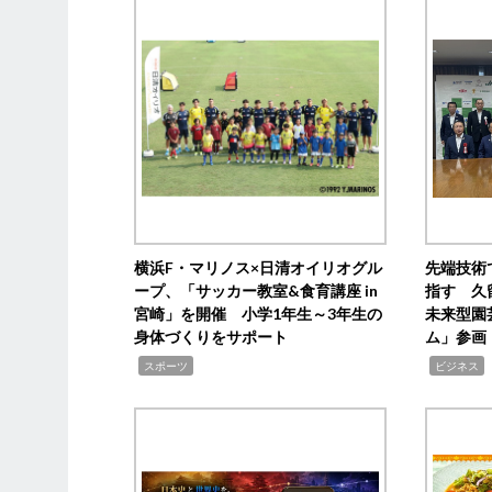
横浜F・マリノス×日清オイリオグル
先端技術
ープ、「サッカー教室&食育講座 in
指す 久
宮崎」を開催 小学1年生～3年生の
未来型園
身体づくりをサポート
ム」参画
,
,
,
スポーツ
ビジネス