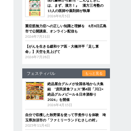
現代書林から新刊『こんなときに
は、まず、漢方！』 漢方三考塾の
15人の医師や薬剤師が執筆
2026年8月5日
重症筋無力症への正しい知識と理解を 8月8日広島
市で公開講座、オンライン配信も
2026年7月31日
【がんを生きる緩和ケア医・大橋洋平「足し算
命」】天空を見上げて
2026年7月28日
フェスティバル
もっと見る
絶品屋台グルメが全国各地から大集
結 “庶民派食フェス”第4回「川口×
絶品グルメビール＆日本酒祭り
2026」を開催
2026年4月15日
自分で収穫した秋野菜を使って芋煮作りを体験 埼
玉県加須市の「ファミリーランドむさしの村」
2025年11月4日