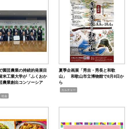
で園芸農業の持続的発展目
夏季企画展「秀吉・秀長と和歌
留米工業大学が「ふくおか
山」 和歌山市立博物館で8月8日か
芸農業創出コンソーシア
ら
,
カルチャー
社会