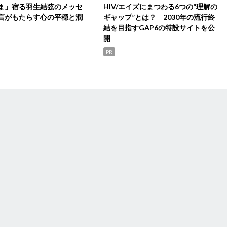
ま」宿る羽生結弦のメッセ
HIV/エイズにまつわる6つの“理解の
言がもたらす心の平穏と潤
ギャップ”とは？ 2030年の流行終
結を目指すGAP6の特設サイトを公
開
PR