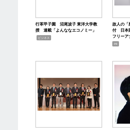
行革甲子園 沼尾波子 東洋大学教
故人の「
授 連載「よんななエコノミー」
付 日本
フリーア
,
ビジネス
PR