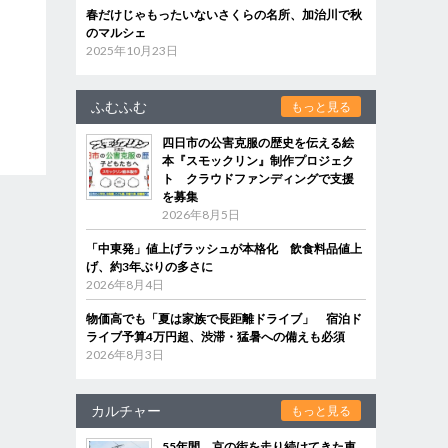
春だけじゃもったいないさくらの名所、加治川で秋
のマルシェ
2025年10月23日
ふむふむ
もっと見る
四日市の公害克服の歴史を伝える絵
本『スモックリン』制作プロジェク
ト クラウドファンディングで支援
を募集
2026年8月5日
「中東発」値上げラッシュが本格化 飲食料品値上
げ、約3年ぶりの多さに
2026年8月4日
物価高でも「夏は家族で長距離ドライブ」 宿泊ド
ライブ予算4万円超、渋滞・猛暑への備えも必須
2026年8月3日
カルチャー
もっと見る
55年間、京の街を走り続けてきた車