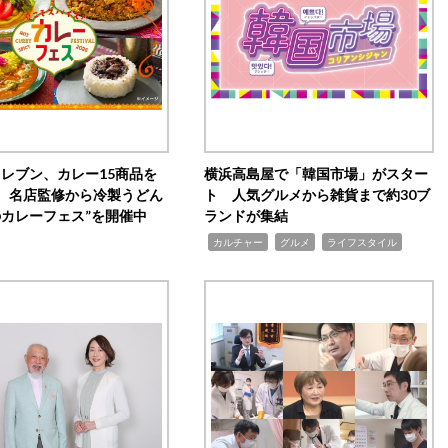
イレブン、カレー15商品を
横浜高島屋で「韓国市場」がスター
 名店監修から冷製うどん
ト 人気グルメから雑貨まで約30ブ
のカレーフェス”を開催中
ランドが集結
,
,
,
カルチャー
グルメ
ライフスタイル