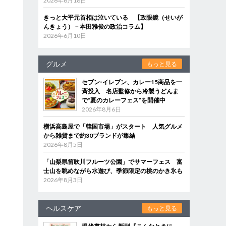
2026年6月18日
きっと大平元首相は泣いている 【政眼鏡（せいが
んきょう）－本田雅俊の政治コラム】
2026年6月10日
グルメ
もっと見る
セブン‐イレブン、カレー15商品を一
斉投入 名店監修から冷製うどんま
で“夏のカレーフェス”を開催中
2026年8月6日
横浜高島屋で「韓国市場」がスタート 人気グルメ
から雑貨まで約30ブランドが集結
2026年8月5日
「山梨県笛吹川フルーツ公園」でサマーフェス 富
士山を眺めながら水遊び、季節限定の桃のかき氷も
2026年8月3日
ヘルスケア
もっと見る