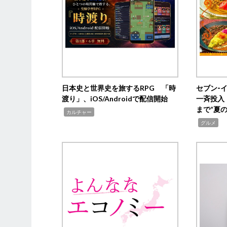
日本史と世界史を旅するRPG 「時
セブン‐
渡り」、iOS/Androidで配信開始
一斉投入
まで“夏
,
カルチャー
,
グルメ