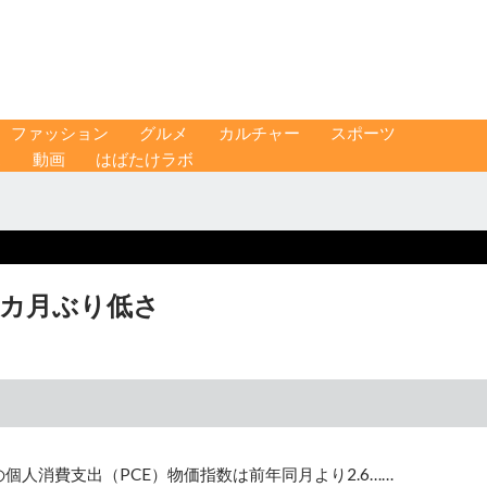
ファッション
グルメ
カルチャー
スポーツ
ス
動画
はばたけラボ
年9カ月ぶり低さ
個人消費支出（PCE）物価指数は前年同月より2.6……