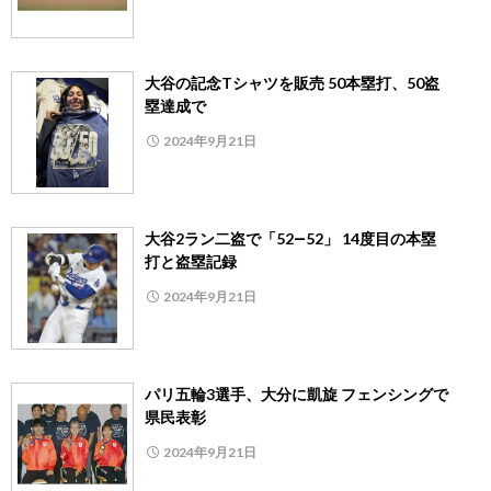
大谷の記念Tシャツを販売 50本塁打、50盗
塁達成で
2024年9月21日
大谷2ラン二盗で「52―52」 14度目の本塁
打と盗塁記録
2024年9月21日
パリ五輪3選手、大分に凱旋 フェンシングで
県民表彰
2024年9月21日