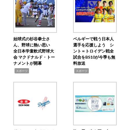
始球式の杉谷拳士さ
ベルギーで戦う日本人
ん、野球に熱い思い
選手を応援しよう シ
全日本学童軟式野球大
ント＝トロイデン戦全
会 マクドナルド・トー
試合をBS10が今季も無
ナメントが開幕
料放送
,
,
スポーツ
スポーツ