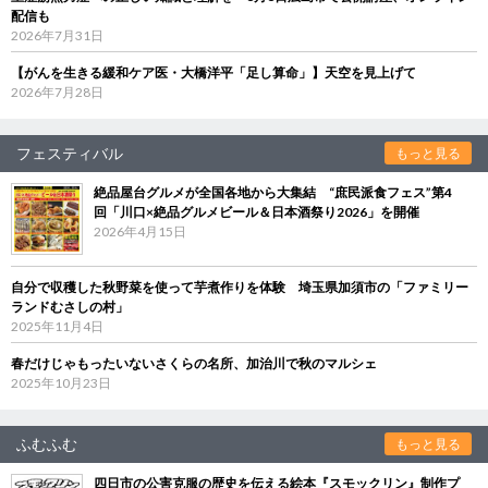
配信も
2026年7月31日
【がんを生きる緩和ケア医・大橋洋平「足し算命」】天空を見上げて
2026年7月28日
フェスティバル
もっと見る
絶品屋台グルメが全国各地から大集結 “庶民派食フェス”第4
回「川口×絶品グルメビール＆日本酒祭り2026」を開催
2026年4月15日
自分で収穫した秋野菜を使って芋煮作りを体験 埼玉県加須市の「ファミリー
ランドむさしの村」
2025年11月4日
春だけじゃもったいないさくらの名所、加治川で秋のマルシェ
2025年10月23日
ふむふむ
もっと見る
四日市の公害克服の歴史を伝える絵本『スモックリン』制作プ