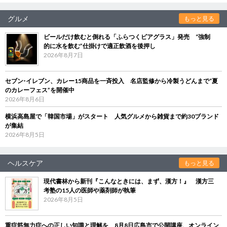
グルメ
もっと見る
ビールだけ飲むと倒れる「ふらつくビアグラス」発売 “強制
的に水を飲む”仕掛けで適正飲酒を後押し
2026年8月7日
セブン‐イレブン、カレー15商品を一斉投入 名店監修から冷製うどんまで“夏
のカレーフェス”を開催中
2026年8月6日
横浜高島屋で「韓国市場」がスタート 人気グルメから雑貨まで約30ブランド
が集結
2026年8月5日
ヘルスケア
もっと見る
現代書林から新刊『こんなときには、まず、漢方！』 漢方三
考塾の15人の医師や薬剤師が執筆
2026年8月5日
重症筋無力症への正しい知識と理解を 8月8日広島市で公開講座、オンライン