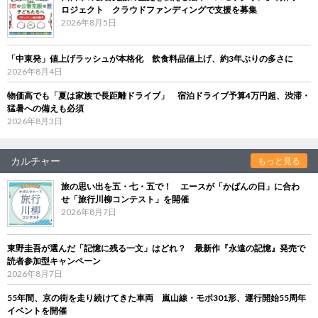
ロジェクト クラウドファンディングで支援を募集
2026年8月5日
「中東発」値上げラッシュが本格化 飲食料品値上げ、約3年ぶりの多さに
2026年8月4日
物価高でも「夏は家族で長距離ドライブ」 宿泊ドライブ予算4万円超、渋滞・
猛暑への備えも必須
2026年8月3日
カルチャー
もっと見る
旅の思い出を五・七・五で！ エースが「かばんの日」に合わ
せ「旅行川柳コンテスト」を開催
2026年8月7日
東野圭吾が選んだ「記憶に残る一文」はどれ？ 最新作『永遠の記憶』発売で
読者参加型キャンペーン
2026年8月7日
55年間、京の街を走り続けてきた車両 嵐山線・モボ301形、運行開始55周年
イベントを開催