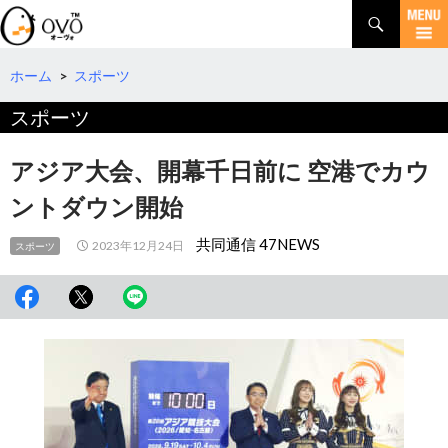
検
索
コ
ン
テ
ホーム
>
スポーツ
ン
スポーツ
ツ
へ
移
アジア大会、開幕千日前に 空港でカウ
動
ントダウン開始
共同通信 47NEWS
2023年12月24日
スポーツ