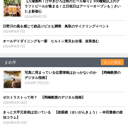
【入場無料！けやきひろば秋のビール祭り】300種類以上のク
ラフトビールが集まる！土日祝日はアーリーオープンも｜さい
たま新都心
2026年8月7日
日野川の風を感じて絶品ジビエも満喫 鳥取のサイクリングイベント
2026年8月7日
オールデイダイニングを一新 ヒルトン東京お台場、改装進む
2026年8月7日
まめ学
もっと見る
写真に埋まっている位置情報はおっかないのか 【岡嶋教授の
デジタル指南】
2026年7月22日
ゼロトラストって何？ 【岡嶋教授のデジタル指南】
2026年6月18日
きっと大平元首相は泣いている 【政眼鏡（せいがんきょう）－本田雅俊の政
治コラム】
2026年6月10日