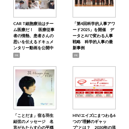
CAR T細胞療法はチー
「第4回科学的人事アワ
ム医療だ！ 医療従事
ード2025」を開催 デ
者の情熱、患者さんの
ータとAIで変わる人事
思いを伝えるドキュメ
戦略 科学的人事の最
ンタリー動画を公開中
新事例
PR
PR
「ことだま」宿る羽生
HIV/エイズにまつわる6
結弦のメッセージ 名
つの“理解のギャッ
言がもたらす心の平穏
プ”とは？ 2030年の流