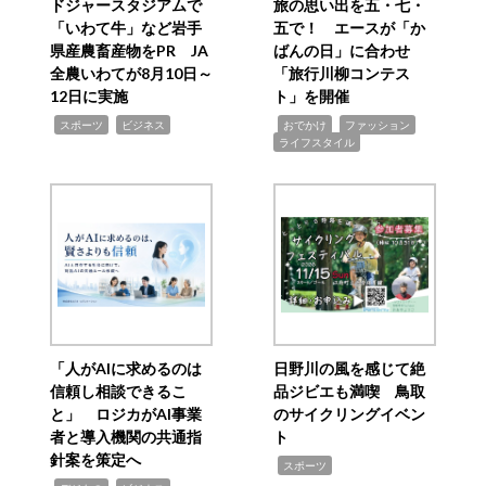
ドジャースタジアムで
旅の思い出を五・七・
「いわて牛」など岩手
五で！ エースが「か
県産農畜産物をPR JA
ばんの日」に合わせ
全農いわてが8月10日～
「旅行川柳コンテス
12日に実施
ト」を開催
,
,
,
,
,
スポーツ
ビジネス
おでかけ
ファッション
ライフスタイル
「人がAIに求めるのは
日野川の風を感じて絶
信頼し相談できるこ
品ジビエも満喫 鳥取
と」 ロジカがAI事業
のサイクリングイベン
者と導入機関の共通指
ト
針案を策定へ
,
スポーツ