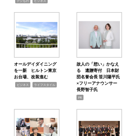
,
,
デジもの
ビジネス
オールデイダイニング
故人の「想い」かなえ
を一新 ヒルトン東京
る 遺贈寄付 日本財
お台場、改装進む
団名誉会長 笹川陽平氏
×フリーアナウンサー
,
,
ビジネス
ライフスタイル
長野智子氏
PR