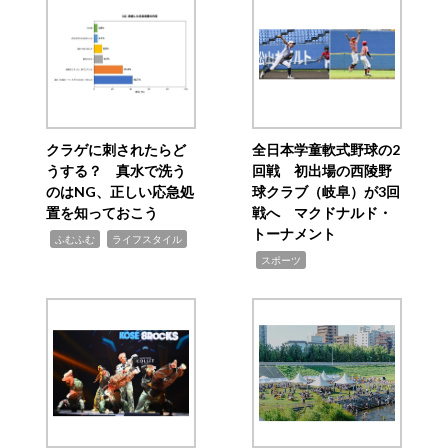
クラゲに刺されたらど
全日本学童軟式野球の2
うする？ 真水で洗う
回戦 初出場の西陵野
のはNG、正しい応急処
球クラブ（岐阜）が3回
置を知っておこう
戦へ マクドナルド・
トーナメント
,
,
ふむふむ
ライフスタイル
,
スポーツ