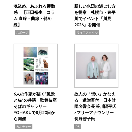
魂込め、あふれる躍動
新しい水辺の過ごし方
感 【正田裕生 コラ
を提案 札幌市・豊平
ム 直線・曲線・斜め
川でイベント「川見
線】
2026」を開催
,
,
スポーツ
ライフスタイル
6人の作家が描く“風景
故人の「想い」かなえ
と猫”の共演 歌舞伎座
る 遺贈寄付 日本財
そばのギャラリー
団名誉会長 笹川陽平氏
YOHAKUで8月20日か
×フリーアナウンサー
ら開催
長野智子氏
,
カルチャー
PR