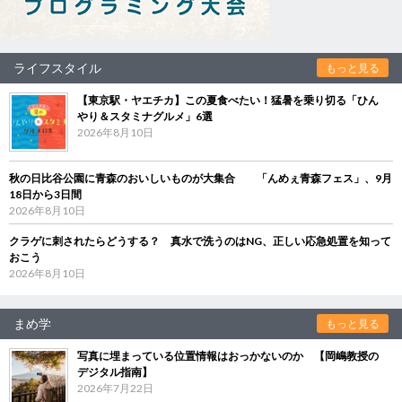
ライフスタイル
もっと見る
【東京駅・ヤエチカ】この夏食べたい！猛暑を乗り切る「ひん
やり＆スタミナグルメ」6選
2026年8月10日
秋の日比谷公園に青森のおいしいものが大集合 「んめぇ青森フェス」、9月
18日から3日間
2026年8月10日
クラゲに刺されたらどうする？ 真水で洗うのはNG、正しい応急処置を知って
おこう
2026年8月10日
まめ学
もっと見る
写真に埋まっている位置情報はおっかないのか 【岡嶋教授の
デジタル指南】
2026年7月22日