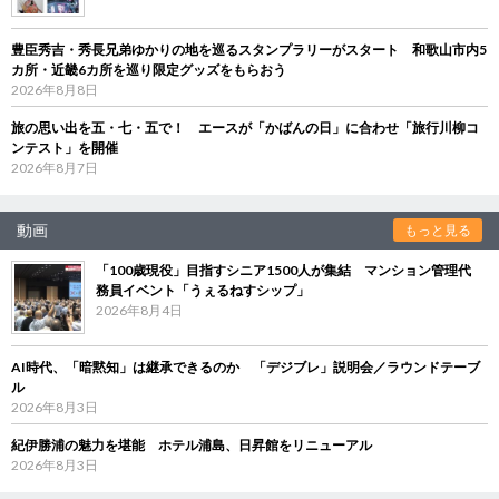
豊臣秀吉・秀長兄弟ゆかりの地を巡るスタンプラリーがスタート 和歌山市内5
カ所・近畿6カ所を巡り限定グッズをもらおう
2026年8月8日
旅の思い出を五・七・五で！ エースが「かばんの日」に合わせ「旅行川柳コ
ンテスト」を開催
2026年8月7日
動画
もっと見る
「100歳現役」目指すシニア1500人が集結 マンション管理代
務員イベント「うぇるねすシップ」
2026年8月4日
AI時代、「暗黙知」は継承できるのか 「デジブレ」説明会／ラウンドテーブ
ル
2026年8月3日
紀伊勝浦の魅力を堪能 ホテル浦島、日昇館をリニューアル
2026年8月3日