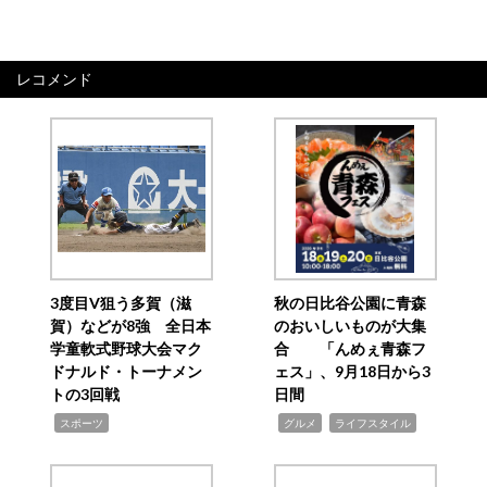
レコメンド
3度目V狙う多賀（滋
秋の日比谷公園に青森
賀）などが8強 全日本
のおいしいものが大集
学童軟式野球大会マク
合 「んめぇ青森フ
ドナルド・トーナメン
ェス」、9月18日から3
トの3回戦
日間
,
,
,
スポーツ
グルメ
ライフスタイル