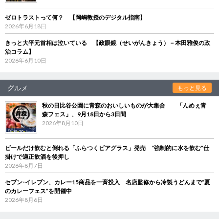
ゼロトラストって何？ 【岡嶋教授のデジタル指南】
2026年6月18日
きっと大平元首相は泣いている 【政眼鏡（せいがんきょう）－本田雅俊の政
治コラム】
2026年6月10日
グルメ
もっと見る
秋の日比谷公園に青森のおいしいものが大集合 「んめぇ青
森フェス」、9月18日から3日間
2026年8月10日
ビールだけ飲むと倒れる「ふらつくビアグラス」発売 “強制的に水を飲む”仕
掛けで適正飲酒を後押し
2026年8月7日
セブン‐イレブン、カレー15商品を一斉投入 名店監修から冷製うどんまで“夏
のカレーフェス”を開催中
2026年8月6日