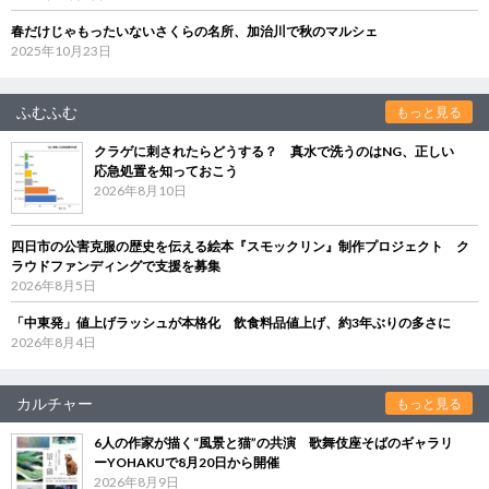
春だけじゃもったいないさくらの名所、加治川で秋のマルシェ
2025年10月23日
ふむふむ
もっと見る
クラゲに刺されたらどうする？ 真水で洗うのはNG、正しい
応急処置を知っておこう
2026年8月10日
四日市の公害克服の歴史を伝える絵本『スモックリン』制作プロジェクト ク
ラウドファンディングで支援を募集
2026年8月5日
「中東発」値上げラッシュが本格化 飲食料品値上げ、約3年ぶりの多さに
2026年8月4日
カルチャー
もっと見る
6人の作家が描く“風景と猫”の共演 歌舞伎座そばのギャラリ
ーYOHAKUで8月20日から開催
2026年8月9日