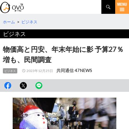
検
索
コ
ン
テ
ホーム
>
ビジネス
ン
ビジネス
ツ
へ
移
物価高と円安、年末年始に影 予算27％
動
増も、民間調査
共同通信 47NEWS
2023年12月25日
ビジネス