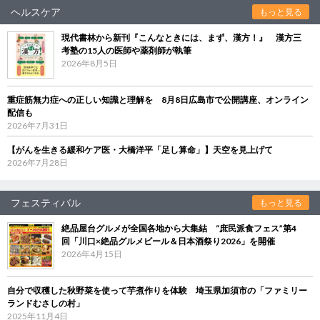
ヘルスケア
もっと見る
現代書林から新刊『こんなときには、まず、漢方！』 漢方三
考塾の15人の医師や薬剤師が執筆
2026年8月5日
重症筋無力症への正しい知識と理解を 8月8日広島市で公開講座、オンライン
配信も
2026年7月31日
【がんを生きる緩和ケア医・大橋洋平「足し算命」】天空を見上げて
2026年7月28日
フェスティバル
もっと見る
絶品屋台グルメが全国各地から大集結 “庶民派食フェス”第4
回「川口×絶品グルメビール＆日本酒祭り2026」を開催
2026年4月15日
自分で収穫した秋野菜を使って芋煮作りを体験 埼玉県加須市の「ファミリー
ランドむさしの村」
2025年11月4日