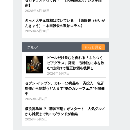
ゼロトラストって何？ 【岡嶋教授のデジタル指
南】
2026年6月18日
きっと大平元首相は泣いている 【政眼鏡（せいが
んきょう）－本田雅俊の政治コラム】
2026年6月10日
グルメ
もっと見る
ビールだけ飲むと倒れる「ふらつく
ビアグラス」発売 “強制的に水を飲
む”仕掛けで適正飲酒を後押し
2026年8月7日
セブン‐イレブン、カレー15商品を一斉投入 名店
監修から冷製うどんまで“夏のカレーフェス”を開催
中
2026年8月6日
横浜高島屋で「韓国市場」がスタート 人気グルメ
から雑貨まで約30ブランドが集結
2026年8月5日