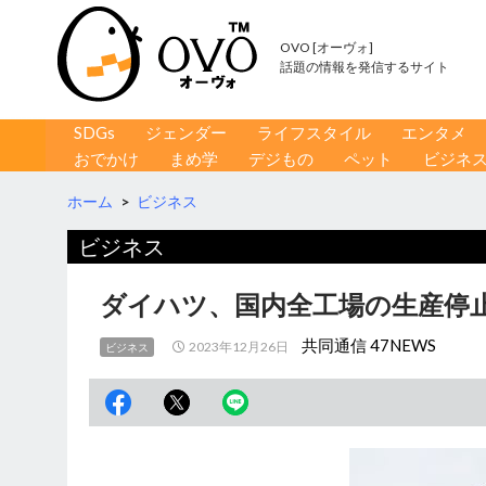
OVO [オーヴォ]
話題の情報を発信するサイト
コンテンツへ移動
検
SDGs
ジェンダー
ライフスタイル
エンタメ
索
おでかけ
まめ学
デジもの
ペット
ビジネ
ホーム
>
ビジネス
ビジネス
ダイハツ、国内全工場の生産停止
共同通信 47NEWS
2023年12月26日
ビジネス