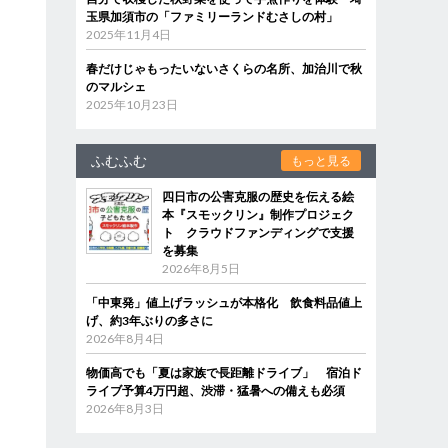
玉県加須市の「ファミリーランドむさしの村」
2025年11月4日
春だけじゃもったいないさくらの名所、加治川で秋
のマルシェ
2025年10月23日
ふむふむ
もっと見る
四日市の公害克服の歴史を伝える絵
本『スモックリン』制作プロジェク
ト クラウドファンディングで支援
を募集
2026年8月5日
「中東発」値上げラッシュが本格化 飲食料品値上
げ、約3年ぶりの多さに
2026年8月4日
物価高でも「夏は家族で長距離ドライブ」 宿泊ド
ライブ予算4万円超、渋滞・猛暑への備えも必須
2026年8月3日