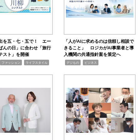
出を五・七・五で！ エー
「人がAIに求めるのは信頼し相談で
ばんの日」に合わせ「旅行
きること」 ロジカがAI事業者と導
テスト」を開催
入機関の共通指針案を策定へ
,
,
,
ファッション
ライフスタイル
デジもの
ビジネス