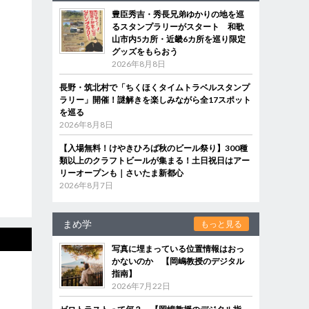
豊臣秀吉・秀長兄弟ゆかりの地を巡
るスタンプラリーがスタート 和歌
山市内5カ所・近畿6カ所を巡り限定
グッズをもらおう
2026年8月8日
長野・筑北村で「ちくほくタイムトラベルスタンプ
ラリー」開催！謎解きを楽しみながら全17スポット
を巡る
2026年8月8日
【入場無料！けやきひろば秋のビール祭り】300種
類以上のクラフトビールが集まる！土日祝日はアー
リーオープンも｜さいたま新都心
2026年8月7日
まめ学
もっと見る
写真に埋まっている位置情報はおっ
かないのか 【岡嶋教授のデジタル
指南】
2026年7月22日