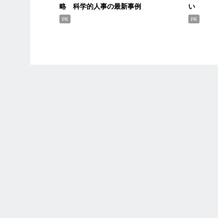
略 科学的人事の最新事例
い
PR
PR