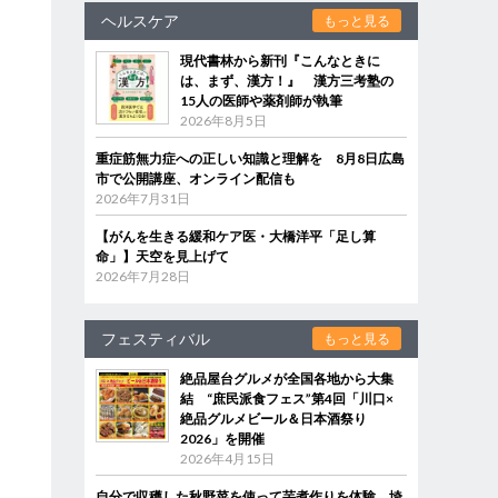
ヘルスケア
もっと見る
現代書林から新刊『こんなときに
は、まず、漢方！』 漢方三考塾の
15人の医師や薬剤師が執筆
2026年8月5日
重症筋無力症への正しい知識と理解を 8月8日広島
市で公開講座、オンライン配信も
2026年7月31日
【がんを生きる緩和ケア医・大橋洋平「足し算
命」】天空を見上げて
2026年7月28日
フェスティバル
もっと見る
絶品屋台グルメが全国各地から大集
結 “庶民派食フェス”第4回「川口×
絶品グルメビール＆日本酒祭り
2026」を開催
2026年4月15日
自分で収穫した秋野菜を使って芋煮作りを体験 埼