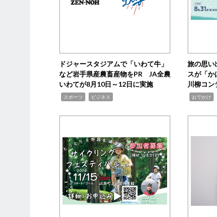
ドジャースタジアムで「いわて牛」
旅の思い
など岩手県産農畜産物をPR JA全農
スが「か
いわてが8月10日～12日に実施
川柳コン
,
,
,
,
スポーツ
ビジネス
おでかけ