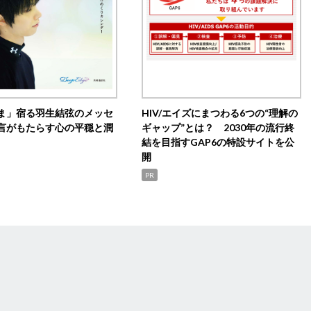
ま」宿る羽生結弦のメッセ
HIV/エイズにまつわる6つの“理解の
言がもたらす心の平穏と潤
ギャップ”とは？ 2030年の流行終
結を目指すGAP6の特設サイトを公
開
PR