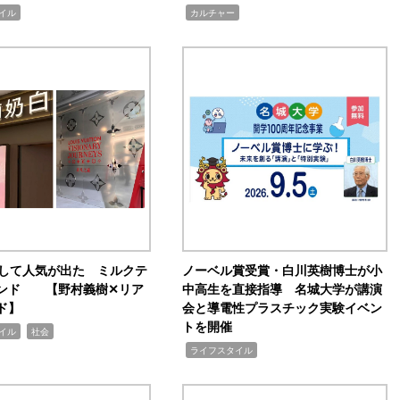
,
イル
カルチャー
訴して人気が出た ミルクテ
ノーベル賞受賞・白川英樹博士が小
ンド 【野村義樹✕リア
中高生を直接指導 名城大学が講演
ド】
会と導電性プラスチック実験イベン
トを開催
,
イル
社会
,
ライフスタイル