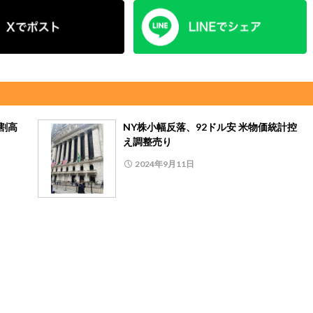
割高
NY株小幅反落、92ドル安 米物価統計控
え調整売り
2024年9月11日