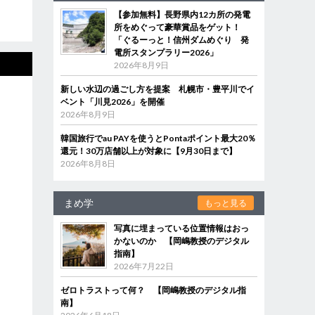
【参加無料】長野県内12カ所の発電
所をめぐって豪華賞品をゲット！
「ぐるーっと！信州ダムめぐり 発
電所スタンプラリー2026」
2026年8月9日
新しい水辺の過ごし方を提案 札幌市・豊平川でイ
ベント「川見2026」を開催
2026年8月9日
韓国旅行でau PAYを使うとPontaポイント最大20％
還元！30万店舗以上が対象に【9月30日まで】
2026年8月8日
まめ学
もっと見る
写真に埋まっている位置情報はおっ
かないのか 【岡嶋教授のデジタル
指南】
2026年7月22日
ゼロトラストって何？ 【岡嶋教授のデジタル指
南】