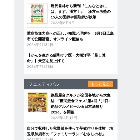
現代書林から新刊『こんなときに
は、まず、漢方！』 漢方三考塾の
15人の医師や薬剤師が執筆
2026年8月5日
重症筋無力症への正しい知識と理解を 8月8日広島
市で公開講座、オンライン配信も
2026年7月31日
【がんを生きる緩和ケア医・大橋洋平「足し算
命」】天空を見上げて
2026年7月28日
フェスティバル
もっと見る
絶品屋台グルメが全国各地から大集
結 “庶民派食フェス”第4回「川口×
絶品グルメビール＆日本酒祭り
2026」を開催
2026年4月15日
自分で収穫した秋野菜を使って芋煮作りを体験 埼
玉県加須市の「ファミリーランドむさしの村」
2025年11月4日