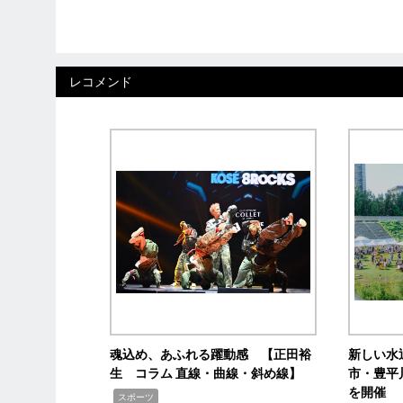
レコメンド
魂込め、あふれる躍動感 【正田裕
新しい水
生 コラム 直線・曲線・斜め線】
市・豊平
を開催
,
スポーツ