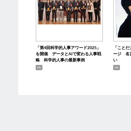
「第4回科学的人事アワード2025」
「ことだ
を開催 データとAIで変わる人事戦
ージ 名
略 科学的人事の最新事例
い
PR
PR