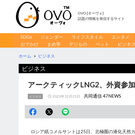
OVO [オーヴォ]
話題の情報を発信するサイト
コンテンツへ移動
検
SDGs
ジェンダー
ライフスタイル
エンタメ
索
おでかけ
まめ学
デジもの
ペット
ビジネ
ホーム
>
ビジネス
ビジネス
アークティックLNG2、外資参
共同通信 47NEWS
2023年12月25日
ビジネス
ロシア紙コメルサントは25日、北極圏の液化天然ガ