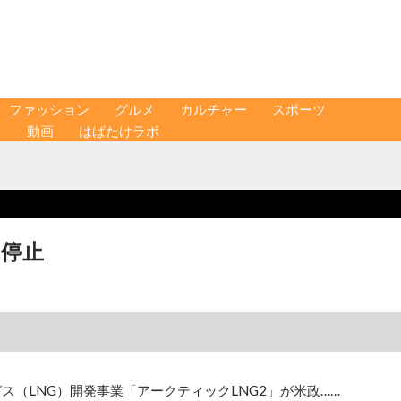
ファッション
グルメ
カルチャー
スポーツ
ス
動画
はばたけラボ
加停止
ス（LNG）開発事業「アークティックLNG2」が米政……