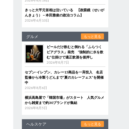
2026年6月18日
きっと大平元首相は泣いている 【政眼鏡（せいが
んきょう）－本田雅俊の政治コラム】
2026年6月10日
グルメ
もっと見る
ビールだけ飲むと倒れる「ふらつく
ビアグラス」発売 “強制的に水を飲
む”仕掛けで適正飲酒を後押し
2026年8月7日
セブン‐イレブン、カレー15商品を一斉投入 名店
監修から冷製うどんまで“夏のカレーフェス”を開催
中
2026年8月6日
横浜高島屋で「韓国市場」がスタート 人気グルメ
から雑貨まで約30ブランドが集結
2026年8月5日
ヘルスケア
もっと見る