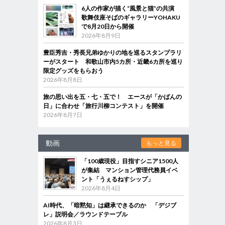
6人の作家が描く“風景と猫”の共演
歌舞伎座そばのギャラリーYOHAKU
で8月20日から開催
2026年8月9日
豊臣秀吉・秀長兄弟ゆかりの地を巡るスタンプラリ
ーがスタート 和歌山市内5カ所・近畿6カ所を巡り
限定グッズをもらおう
2026年8月8日
旅の思い出を五・七・五で！ エースが「かばんの
日」に合わせ「旅行川柳コンテスト」を開催
2026年8月7日
動画
もっと見る
「100歳現役」目指すシニア1500人
が集結 マンション管理代務員イベ
ント「うぇるねすシップ」
2026年8月4日
AI時代、「暗黙知」は継承できるのか 「デジブ
レ」説明会／ラウンドテーブル
2026年8月3日