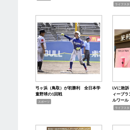
,
ライフスタ
弓ヶ浜（鳥取）が初勝利 全日本学
LVに敗
童野球の1回戦
ィーブラ
ルワール
,
スポーツ
,
ライフスタ