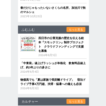
春だけじゃもったいないさくらの名所、加治川で秋
のマルシェ
2025年10月23日
ふむふむ
もっと見る
四日市の公害克服の歴史を伝える絵
本『スモックリン』制作プロジェク
ト クラウドファンディングで支援
を募集
2026年8月5日
「中東発」値上げラッシュが本格化 飲食料品値上
げ、約3年ぶりの多さに
2026年8月4日
物価高でも「夏は家族で長距離ドライブ」 宿泊ド
ライブ予算4万円超、渋滞・猛暑への備えも必須
2026年8月3日
カルチャー
もっと見る