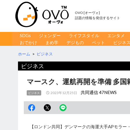
OVO [オーヴォ]
話題の情報を発信するサイト
コンテンツへ移動
検
SDGs
ジェンダー
ライフスタイル
エンタメ
索
おでかけ
まめ学
デジもの
ペット
ビジネ
ホーム
>
ビジネス
ビジネス
マースク、運航再開を準備 多国
共同通信 47NEWS
2023年12月25日
ビジネス
【ロンドン共同】デンマークの海運大手APモラー