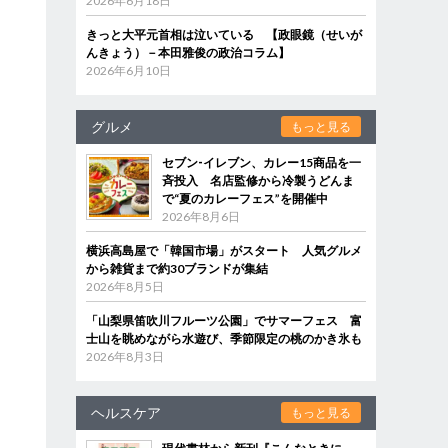
2026年6月18日
きっと大平元首相は泣いている 【政眼鏡（せいが
んきょう）－本田雅俊の政治コラム】
2026年6月10日
グルメ
もっと見る
セブン‐イレブン、カレー15商品を一
斉投入 名店監修から冷製うどんま
で“夏のカレーフェス”を開催中
2026年8月6日
横浜高島屋で「韓国市場」がスタート 人気グルメ
から雑貨まで約30ブランドが集結
2026年8月5日
「山梨県笛吹川フルーツ公園」でサマーフェス 富
士山を眺めながら水遊び、季節限定の桃のかき氷も
2026年8月3日
ヘルスケア
もっと見る