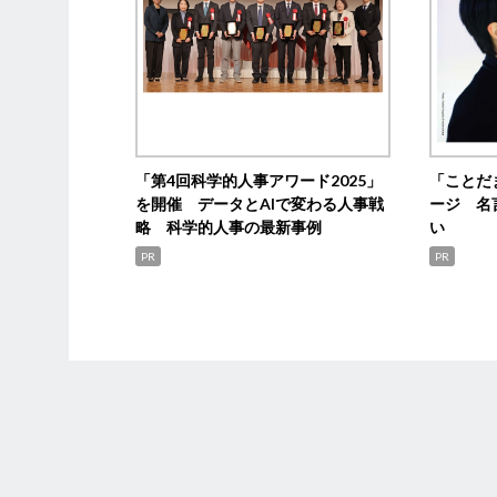
「第4回科学的人事アワード2025」
「ことだ
を開催 データとAIで変わる人事戦
ージ 名
略 科学的人事の最新事例
い
PR
PR