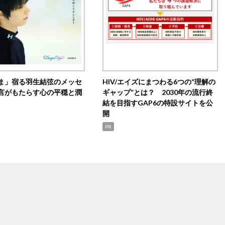
ま」宿る羽生結弦のメッセ
HIV/エイズにまつわる6つの“理解の
言がもたらす心の平穏と潤
ギャップ”とは？ 2030年の流行終
結を目指すGAP6の特設サイトを公
開
PR