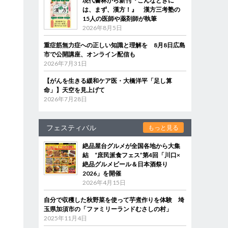
現代書林から新刊『こんなときに
は、まず、漢方！』 漢方三考塾の
15人の医師や薬剤師が執筆
2026年8月5日
重症筋無力症への正しい知識と理解を 8月8日広島
市で公開講座、オンライン配信も
2026年7月31日
【がんを生きる緩和ケア医・大橋洋平「足し算
命」】天空を見上げて
2026年7月28日
フェスティバル
もっと見る
絶品屋台グルメが全国各地から大集
結 “庶民派食フェス”第4回「川口×
絶品グルメビール＆日本酒祭り
2026」を開催
2026年4月15日
自分で収穫した秋野菜を使って芋煮作りを体験 埼
玉県加須市の「ファミリーランドむさしの村」
2025年11月4日