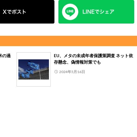
米の過
EU、メタの未成年者保護策調査 ネット依
存懸念、偽情報対策でも
2024年5月16日