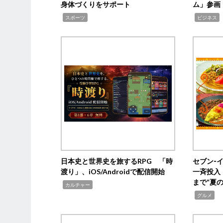
身体づくりをサポート
ム」参画
,
,
,
スポーツ
ビジネス
日本史と世界史を旅するRPG 「時
セブン‐
渡り」、iOS/Androidで配信開始
一斉投入
まで“夏
,
カルチャー
,
グルメ