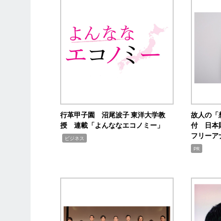
行革甲子園 沼尾波子 東洋大学教
故人の「
授 連載「よんななエコノミー」
付 日本
フリーア
,
ビジネス
PR