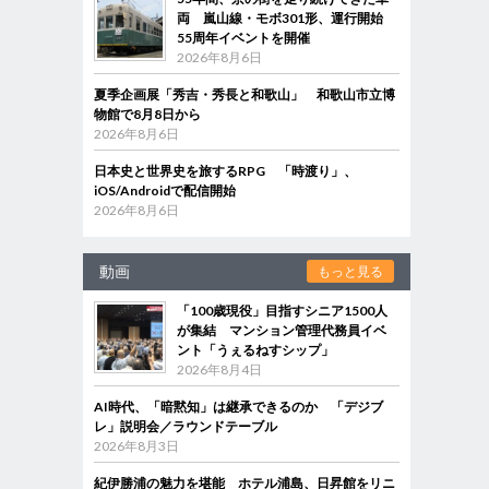
両 嵐山線・モボ301形、運行開始
55周年イベントを開催
2026年8月6日
夏季企画展「秀吉・秀長と和歌山」 和歌山市立博
物館で8月8日から
2026年8月6日
日本史と世界史を旅するRPG 「時渡り」、
iOS/Androidで配信開始
2026年8月6日
動画
もっと見る
「100歳現役」目指すシニア1500人
が集結 マンション管理代務員イベ
ント「うぇるねすシップ」
2026年8月4日
AI時代、「暗黙知」は継承できるのか 「デジブ
レ」説明会／ラウンドテーブル
2026年8月3日
紀伊勝浦の魅力を堪能 ホテル浦島、日昇館をリニ