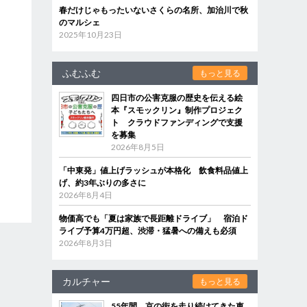
春だけじゃもったいないさくらの名所、加治川で秋
のマルシェ
2025年10月23日
ふむふむ
もっと見る
四日市の公害克服の歴史を伝える絵
本『スモックリン』制作プロジェク
ト クラウドファンディングで支援
を募集
2026年8月5日
「中東発」値上げラッシュが本格化 飲食料品値上
げ、約3年ぶりの多さに
2026年8月4日
物価高でも「夏は家族で長距離ドライブ」 宿泊ド
ライブ予算4万円超、渋滞・猛暑への備えも必須
2026年8月3日
カルチャー
もっと見る
55年間、京の街を走り続けてきた車