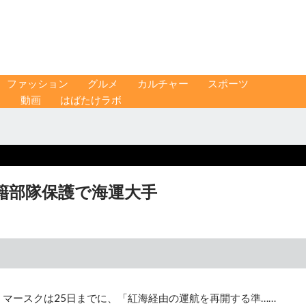
ファッション
グルメ
カルチャー
スポーツ
ス
動画
はばたけラボ
籍部隊保護で海運大手
・マースクは25日までに、「紅海経由の運航を再開する準……