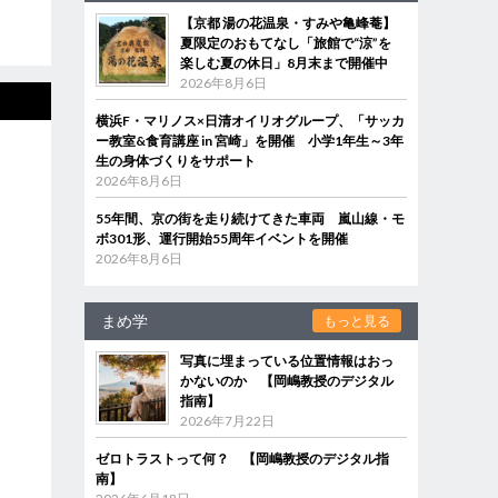
【京都 湯の花温泉・すみや亀峰菴】
夏限定のおもてなし「旅館で“涼”を
楽しむ夏の休日」8月末まで開催中
2026年8月6日
横浜F・マリノス×日清オイリオグループ、「サッカ
ー教室&食育講座 in 宮崎」を開催 小学1年生～3年
生の身体づくりをサポート
2026年8月6日
55年間、京の街を走り続けてきた車両 嵐山線・モ
ボ301形、運行開始55周年イベントを開催
2026年8月6日
まめ学
もっと見る
写真に埋まっている位置情報はおっ
かないのか 【岡嶋教授のデジタル
指南】
2026年7月22日
ゼロトラストって何？ 【岡嶋教授のデジタル指
南】