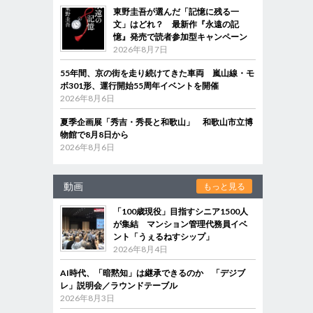
東野圭吾が選んだ「記憶に残る一
文」はどれ？ 最新作『永遠の記
憶』発売で読者参加型キャンペーン
2026年8月7日
55年間、京の街を走り続けてきた車両 嵐山線・モ
ボ301形、運行開始55周年イベントを開催
2026年8月6日
夏季企画展「秀吉・秀長と和歌山」 和歌山市立博
物館で8月8日から
2026年8月6日
動画
もっと見る
「100歳現役」目指すシニア1500人
が集結 マンション管理代務員イベ
ント「うぇるねすシップ」
2026年8月4日
AI時代、「暗黙知」は継承できるのか 「デジブ
レ」説明会／ラウンドテーブル
2026年8月3日