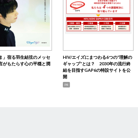
ま」宿る羽生結弦のメッセ
HIV/エイズにまつわる6つの“理解の
言がもたらす心の平穏と潤
ギャップ”とは？ 2030年の流行終
結を目指すGAP6の特設サイトを公
開
PR