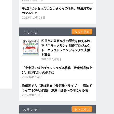
春だけじゃもったいないさくらの名所、加治川で秋
のマルシェ
2025年10月23日
ふむふむ
もっと見る
四日市の公害克服の歴史を伝える絵
本『スモックリン』制作プロジェク
ト クラウドファンディングで支援
を募集
2026年8月5日
「中東発」値上げラッシュが本格化 飲食料品値上
げ、約3年ぶりの多さに
2026年8月4日
物価高でも「夏は家族で長距離ドライブ」 宿泊ド
ライブ予算4万円超、渋滞・猛暑への備えも必須
2026年8月3日
カルチャー
もっと見る