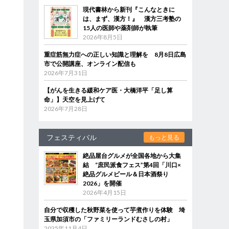
現代書林から新刊『こんなときに
は、まず、漢方！』 漢方三考塾の
15人の医師や薬剤師が執筆
2026年8月5日
重症筋無力症への正しい知識と理解を 8月8日広島
市で公開講座、オンライン配信も
2026年7月31日
【がんを生きる緩和ケア医・大橋洋平「足し算
命」】天空を見上げて
2026年7月28日
フェスティバル
もっと見る
絶品屋台グルメが全国各地から大集
結 “庶民派食フェス”第4回「川口×
絶品グルメビール＆日本酒祭り
2026」を開催
2026年4月15日
自分で収穫した秋野菜を使って芋煮作りを体験 埼
玉県加須市の「ファミリーランドむさしの村」
2025年11月4日