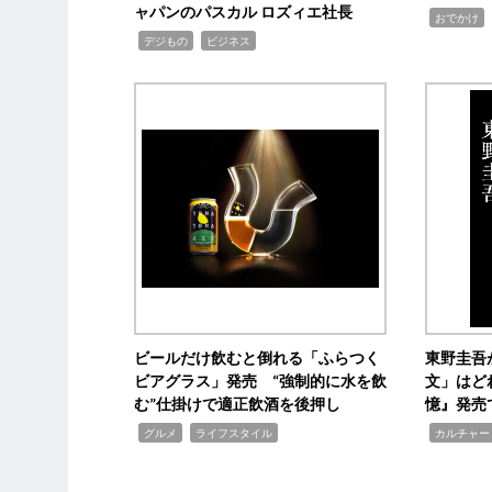
ャパンのパスカル ロズィエ社長
,
,
おでかけ
,
,
デジもの
ビジネス
ビールだけ飲むと倒れる「ふらつく
東野圭吾
ビアグラス」発売 “強制的に水を飲
文」はど
む”仕掛けで適正飲酒を後押し
憶』発売
,
,
,
グルメ
ライフスタイル
カルチャー