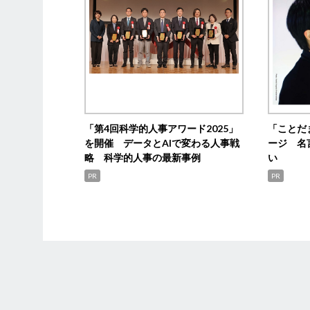
「第4回科学的人事アワード2025」
「ことだ
を開催 データとAIで変わる人事戦
ージ 名
略 科学的人事の最新事例
い
PR
PR