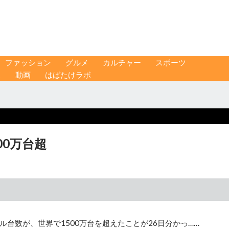
ファッション
グルメ
カルチャー
スポーツ
ス
動画
はばたけラボ
00万台超
台数が、世界で1500万台を超えたことが26日分かっ……