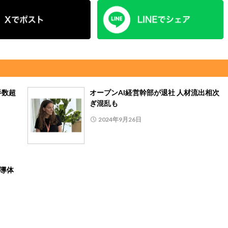
半数超
オープンAI経営幹部が退社 人材流出相次
ぎ混乱も
2024年9月26日
半導体