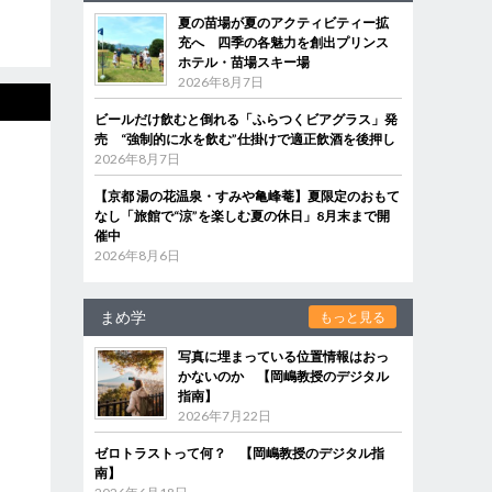
夏の苗場が夏のアクティビティー拡
充へ 四季の各魅力を創出プリンス
ホテル・苗場スキー場
2026年8月7日
ビールだけ飲むと倒れる「ふらつくビアグラス」発
売 “強制的に水を飲む”仕掛けで適正飲酒を後押し
2026年8月7日
【京都 湯の花温泉・すみや亀峰菴】夏限定のおもて
なし「旅館で“涼”を楽しむ夏の休日」8月末まで開
催中
2026年8月6日
まめ学
もっと見る
写真に埋まっている位置情報はおっ
かないのか 【岡嶋教授のデジタル
指南】
2026年7月22日
ゼロトラストって何？ 【岡嶋教授のデジタル指
南】