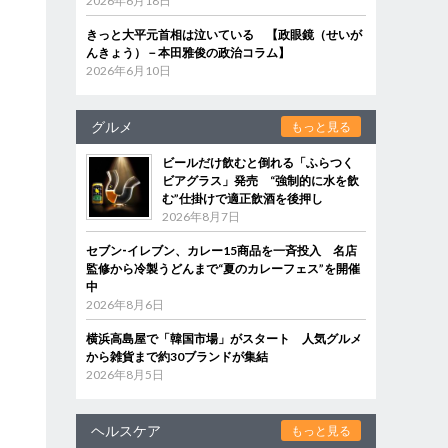
2026年6月18日
きっと大平元首相は泣いている 【政眼鏡（せいが
んきょう）－本田雅俊の政治コラム】
2026年6月10日
グルメ
もっと見る
ビールだけ飲むと倒れる「ふらつく
ビアグラス」発売 “強制的に水を飲
む”仕掛けで適正飲酒を後押し
2026年8月7日
セブン‐イレブン、カレー15商品を一斉投入 名店
監修から冷製うどんまで“夏のカレーフェス”を開催
中
2026年8月6日
横浜高島屋で「韓国市場」がスタート 人気グルメ
から雑貨まで約30ブランドが集結
2026年8月5日
ヘルスケア
もっと見る