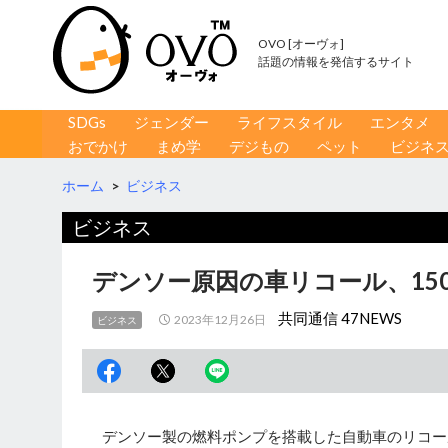
OVO [オーヴォ]
話題の情報を発信するサイト
コンテンツへ移動
検
SDGs
ジェンダー
ライフスタイル
エンタメ
索
おでかけ
まめ学
デジもの
ペット
ビジネ
ホーム
>
ビジネス
ビジネス
デンソー原因の車リコール、15
共同通信 47NEWS
2023年12月26日
ビジネス
デンソー製の燃料ポンプを搭載した自動車のリコール