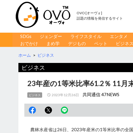
OVO [オーヴォ]
話題の情報を発信するサイト
コンテンツへ移動
検
SDGs
ジェンダー
ライフスタイル
エンタメ
索
おでかけ
まめ学
デジもの
ペット
ビジネ
ホーム
>
ビジネス
ビジネス
23年産の1等米比率61.2％ 1
共同通信 47NEWS
2023年12月26日
ビジネス
農林水産省は26日、2023年産米の1等米比率の全国