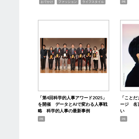
,
,
,
おでかけ
ファッション
ライフスタイル
PR
「第4回科学的人事アワード2025」
「ことだ
を開催 データとAIで変わる人事戦
ージ 名
略 科学的人事の最新事例
い
PR
PR