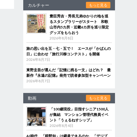
カルチャー
もっと見る
豊臣秀吉・秀長兄弟ゆかりの地を巡
るスタンプラリーがスタート 和歌
山市内5カ所・近畿6カ所を巡り限定
グッズをもらおう
2026年8月8日
旅の思い出を五・七・五で！ エースが「かばんの
日」に合わせ「旅行川柳コンテスト」を開催
2026年8月7日
東野圭吾が選んだ「記憶に残る一文」はどれ？ 最
新作『永遠の記憶』発売で読者参加型キャンペーン
2026年8月7日
動画
もっと見る
「100歳現役」目指すシニア1500人
が集結 マンション管理代務員イベ
ント「うぇるねすシップ」
2026年8月4日
AI時代、「暗黙知」は継承できるのか 「デジブ