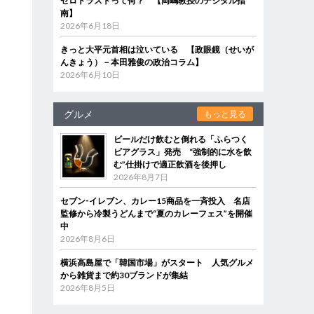
ゼロトラストって何？ 【岡嶋教授のデジタル指
南】
2026年6月18日
きっと大平元首相は泣いている 【政眼鏡（せいが
んきょう）－本田雅俊の政治コラム】
2026年6月10日
グルメ
もっと見る
ビールだけ飲むと倒れる「ふらつく
ビアグラス」発売 “強制的に水を飲
む”仕掛けで適正飲酒を後押し
2026年8月7日
セブン‐イレブン、カレー15商品を一斉投入 名店
監修から冷製うどんまで“夏のカレーフェス”を開催
中
2026年8月6日
横浜高島屋で「韓国市場」がスタート 人気グルメ
から雑貨まで約30ブランドが集結
2026年8月5日