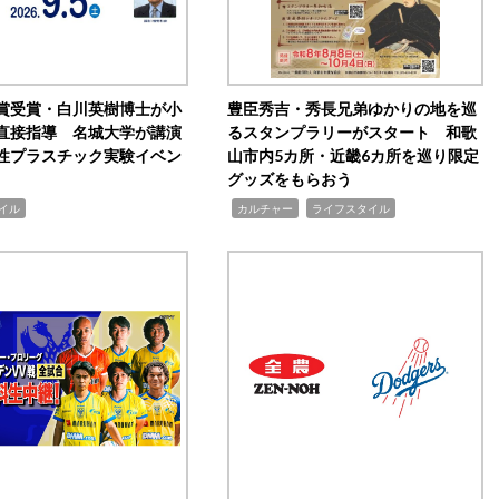
賞受賞・白川英樹博士が小
豊臣秀吉・秀長兄弟ゆかりの地を巡
直接指導 名城大学が講演
るスタンプラリーがスタート 和歌
性プラスチック実験イベン
山市内5カ所・近畿6カ所を巡り限定
グッズをもらおう
,
,
イル
カルチャー
ライフスタイル