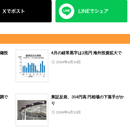
設備投
4月の経常黒字は2兆円 海外投資拡大で
2024年6月10日
基調で
東証反発、354円高 円相場の下落手がか
り
2024年6月10日