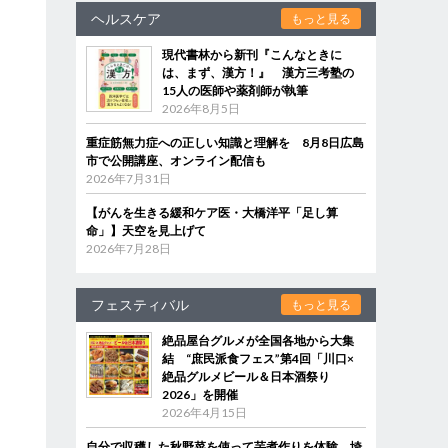
ヘルスケア
もっと見る
現代書林から新刊『こんなときに
は、まず、漢方！』 漢方三考塾の
15人の医師や薬剤師が執筆
2026年8月5日
重症筋無力症への正しい知識と理解を 8月8日広島
市で公開講座、オンライン配信も
2026年7月31日
【がんを生きる緩和ケア医・大橋洋平「足し算
命」】天空を見上げて
2026年7月28日
フェスティバル
もっと見る
絶品屋台グルメが全国各地から大集
結 “庶民派食フェス”第4回「川口×
絶品グルメビール＆日本酒祭り
2026」を開催
2026年4月15日
自分で収穫した秋野菜を使って芋煮作りを体験 埼