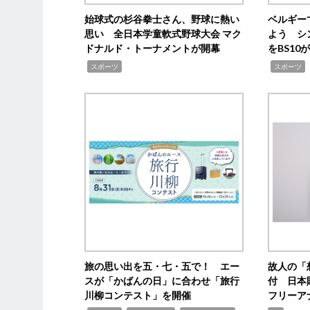
始球式の杉谷拳士さん、野球に熱い
ベルギー
思い 全日本学童軟式野球大会 マク
よう シ
ドナルド・トーナメントが開幕
をBS1
,
,
スポーツ
スポーツ
旅の思い出を五・七・五で！ エー
故人の「
スが「かばんの日」に合わせ「旅行
付 日本
川柳コンテスト」を開催
フリーア