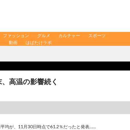
ファッション
グルメ
カルチャー
スポーツ
ス
動画
はばたけラボ
1月末、高温の影響続く
平均が、11月30日時点で61.2％だったと発表……