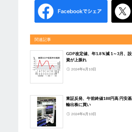
関連記事
GDP改定値、年1.8％減 1～3月、
資が上振れ
2024年6月10日
東証反発、午前終値188円高 円安
輸出株に買い
2024年6月10日