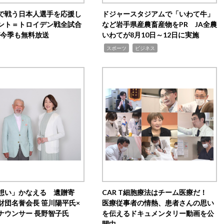
で戦う日本人選手を応援し
ドジャースタジアムで「いわて牛」
ント＝トロイデン戦全試合
など岩手県産農畜産物をPR JA全農
0が今季も無料放送
いわてが8月10日～12日に実施
,
,
スポーツ
ビジネス
想い」かなえる 遺贈寄
CAR T細胞療法はチーム医療だ！
財団名誉会長 笹川陽平氏×
医療従事者の情熱、患者さんの思い
ナウンサー 長野智子氏
を伝えるドキュメンタリー動画を公
開中