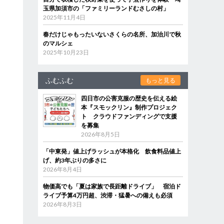
玉県加須市の「ファミリーランドむさしの村」
2025年11月4日
春だけじゃもったいないさくらの名所、加治川で秋
のマルシェ
2025年10月23日
ふむふむ
もっと見る
四日市の公害克服の歴史を伝える絵
本『スモックリン』制作プロジェク
ト クラウドファンディングで支援
を募集
2026年8月5日
「中東発」値上げラッシュが本格化 飲食料品値上
げ、約3年ぶりの多さに
2026年8月4日
物価高でも「夏は家族で長距離ドライブ」 宿泊ド
ライブ予算4万円超、渋滞・猛暑への備えも必須
2026年8月3日