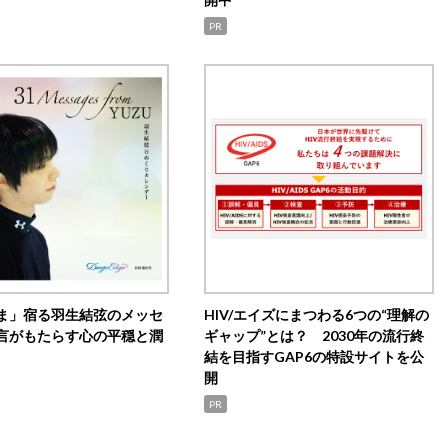
PR
ま」宿る羽生結弦のメッセ
HIV/エイズにまつわる6つの“理解の
言がもたらす心の平穏と潤
ギャップ”とは？ 2030年の流行終
結を目指すGAP6の特設サイトを公
開
PR