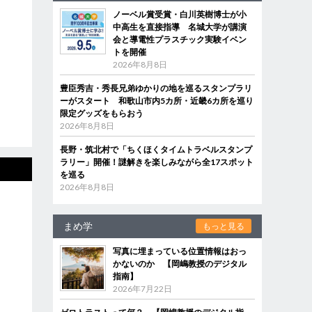
ノーベル賞受賞・白川英樹博士が小
中高生を直接指導 名城大学が講演
会と導電性プラスチック実験イベン
トを開催
2026年8月8日
豊臣秀吉・秀長兄弟ゆかりの地を巡るスタンプラリ
ーがスタート 和歌山市内5カ所・近畿6カ所を巡り
限定グッズをもらおう
2026年8月8日
長野・筑北村で「ちくほくタイムトラベルスタンプ
ラリー」開催！謎解きを楽しみながら全17スポット
を巡る
2026年8月8日
まめ学
もっと見る
写真に埋まっている位置情報はおっ
かないのか 【岡嶋教授のデジタル
指南】
2026年7月22日