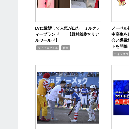
LVに敗訴して人気が出た ミルクテ
ノーベル
ィーブランド 【野村義樹✕リア
中高生を
ルワールド】
会と導電
トを開催
,
,
ライフスタイル
社会
,
ライフスタ