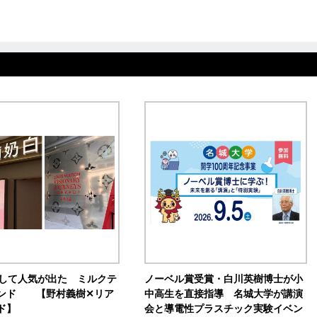
訴して人気が出た ミルクテ
ノーベル賞受賞・白川英樹博士が小
ンド 【野村義樹✕リア
中高生を直接指導 名城大学が講演
ド】
会と導電性プラスチック実験イベン