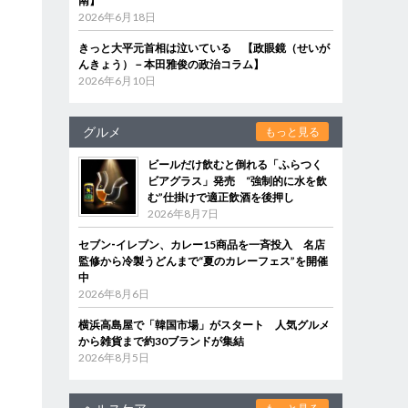
南】
2026年6月18日
きっと大平元首相は泣いている 【政眼鏡（せいが
んきょう）－本田雅俊の政治コラム】
2026年6月10日
グルメ
もっと見る
ビールだけ飲むと倒れる「ふらつく
ビアグラス」発売 “強制的に水を飲
む”仕掛けで適正飲酒を後押し
2026年8月7日
セブン‐イレブン、カレー15商品を一斉投入 名店
監修から冷製うどんまで“夏のカレーフェス”を開催
中
2026年8月6日
横浜高島屋で「韓国市場」がスタート 人気グルメ
から雑貨まで約30ブランドが集結
2026年8月5日