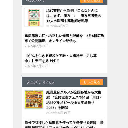
ヘルスケア
もっと見る
現代書林から新刊『こんなときに
は、まず、漢方！』 漢方三考塾の
15人の医師や薬剤師が執筆
2026年8月5日
重症筋無力症への正しい知識と理解を 8月8日広島
市で公開講座、オンライン配信も
2026年7月31日
【がんを生きる緩和ケア医・大橋洋平「足し算
命」】天空を見上げて
2026年7月28日
フェスティバル
もっと見る
絶品屋台グルメが全国各地から大集
結 “庶民派食フェス”第4回「川口×
絶品グルメビール＆日本酒祭り
2026」を開催
2026年4月15日
自分で収穫した秋野菜を使って芋煮作りを体験 埼
玉県加須市の「ファミリーランドむさしの村」