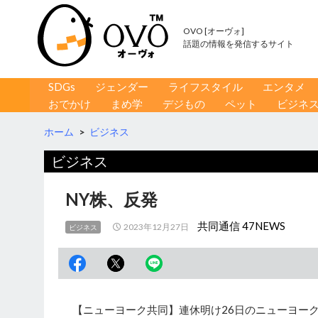
OVO [オーヴォ]
話題の情報を発信するサイト
コンテンツへ移動
検
SDGs
ジェンダー
ライフスタイル
エンタメ
索
おでかけ
まめ学
デジもの
ペット
ビジネ
ホーム
>
ビジネス
ビジネス
NY株、反発
共同通信 47NEWS
2023年12月27日
ビジネス
【ニューヨーク共同】連休明け26日のニューヨーク