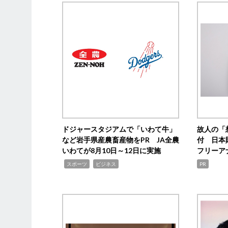
ドジャースタジアムで「いわて牛」
故人の「
など岩手県産農畜産物をPR JA全農
付 日本
いわてが8月10日～12日に実施
フリーア
,
,
スポーツ
ビジネス
PR