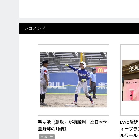
レコメンド
弓ヶ浜（鳥取）が初勝利 全日本学
LVに敗
童野球の1回戦
ィーブラ
ルワール
,
スポーツ