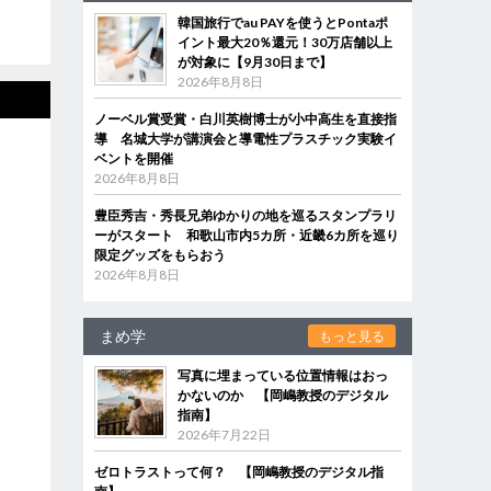
韓国旅行でau PAYを使うとPontaポ
イント最大20％還元！30万店舗以上
が対象に【9月30日まで】
2026年8月8日
ノーベル賞受賞・白川英樹博士が小中高生を直接指
導 名城大学が講演会と導電性プラスチック実験イ
ベントを開催
2026年8月8日
豊臣秀吉・秀長兄弟ゆかりの地を巡るスタンプラリ
ーがスタート 和歌山市内5カ所・近畿6カ所を巡り
限定グッズをもらおう
2026年8月8日
まめ学
もっと見る
写真に埋まっている位置情報はおっ
かないのか 【岡嶋教授のデジタル
指南】
2026年7月22日
ゼロトラストって何？ 【岡嶋教授のデジタル指