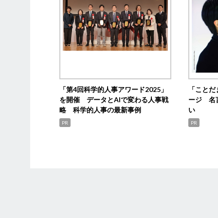
「第4回科学的人事アワード2025」
「ことだ
を開催 データとAIで変わる人事戦
ージ 名
略 科学的人事の最新事例
い
PR
PR