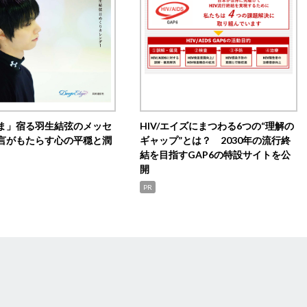
ま」宿る羽生結弦のメッセ
HIV/エイズにまつわる6つの“理解の
言がもたらす心の平穏と潤
ギャップ”とは？ 2030年の流行終
結を目指すGAP6の特設サイトを公
開
PR