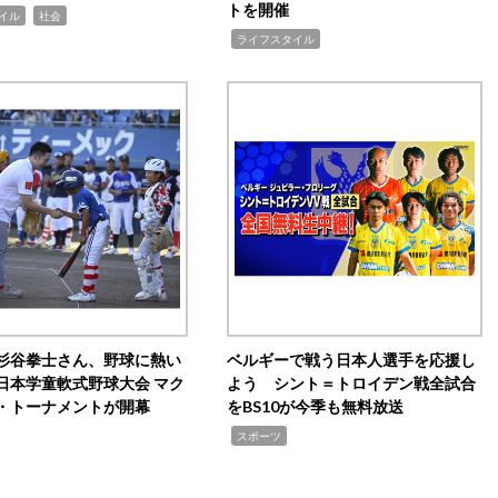
トを開催
,
イル
社会
,
ライフスタイル
杉谷拳士さん、野球に熱い
ベルギーで戦う日本人選手を応援し
日本学童軟式野球大会 マク
よう シント＝トロイデン戦全試合
・トーナメントが開幕
をBS10が今季も無料放送
,
スポーツ