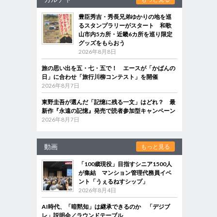
豊臣秀吉・秀長兄弟ゆかりの地を巡
るスタンプラリーがスタート 和歌
山市内5カ所・近畿6カ所を巡り限定
グッズをもらおう
2026年8月8日
旅の思い出を五・七・五で！ エースが「かばんの
日」に合わせ「旅行川柳コンテスト」を開催
2026年8月7日
東野圭吾が選んだ「記憶に残る一文」はどれ？ 最
新作『永遠の記憶』発売で読者参加型キャンペーン
2026年8月7日
動画
もっと見る
「100歳現役」目指すシニア1500人
が集結 マンション管理代務員イベ
ント「うぇるねすシップ」
2026年8月4日
AI時代、「暗黙知」は継承できるのか 「デジブ
レ」説明会／ラウンドテーブル