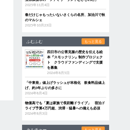
2025年11月4日
春だけじゃもったいないさくらの名所、加治川で秋
のマルシェ
2025年10月23日
ふむふむ
もっと見る
四日市の公害克服の歴史を伝える絵
本『スモックリン』制作プロジェク
ト クラウドファンディングで支援
を募集
2026年8月5日
「中東発」値上げラッシュが本格化 飲食料品値上
げ、約3年ぶりの多さに
2026年8月4日
物価高でも「夏は家族で長距離ドライブ」 宿泊ド
ライブ予算4万円超、渋滞・猛暑への備えも必須
2026年8月3日
カルチャー
もっと見る