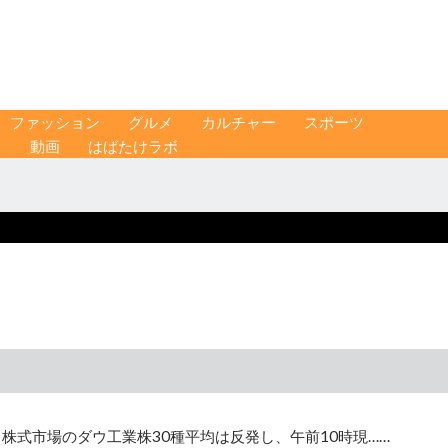
ファッション
グルメ
カルチャー
スポーツ
ス
動画
はばたけラボ
株式市場のダウ工業株30種平均は反発し、午前10時現……