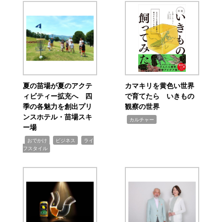
夏の苗場が夏のアクテ
カマキリを黄色い世界
ィビティー拡充へ 四
で育てたら いきもの
季の各魅力を創出プリ
観察の世界
ンスホテル・苗場スキ
,
カルチャー
ー場
,
,
,
おでかけ
ビジネス
ライ
フスタイル