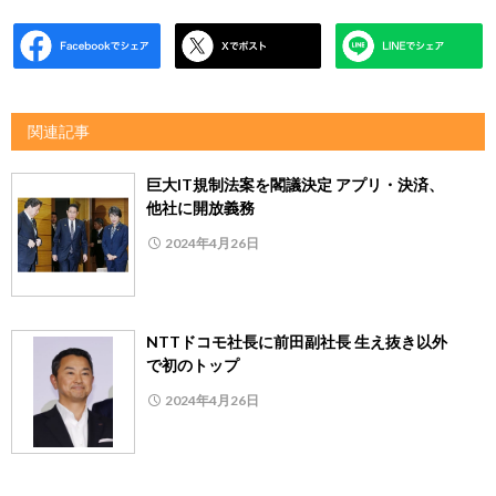
関連記事
巨大IT規制法案を閣議決定 アプリ・決済、
他社に開放義務
2024年4月26日
NTTドコモ社長に前田副社長 生え抜き以外
で初のトップ
2024年4月26日