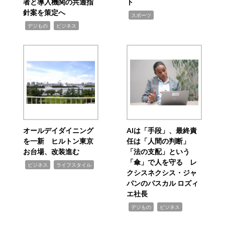
者と導入機関の共通指
ト
針案を策定へ
,
スポーツ
,
,
デジもの
ビジネス
オールデイダイニング
AIは「手段」、最終責
を一新 ヒルトン東京
任は「人間の判断」
お台場、改装進む
「法の支配」という
「傘」で人を守る レ
,
,
ビジネス
ライフスタイル
クシスネクシス・ジャ
パンのパスカル ロズィ
エ社長
,
,
デジもの
ビジネス