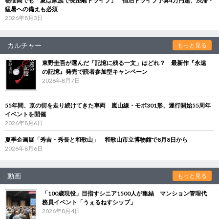
物価高でも「夏は家族で長距離ドライブ」 宿泊ドライブ予算4万円超、渋滞・
猛暑への備えも必須
2026年8月3日
カルチャー
もっと見る
東野圭吾が選んだ「記憶に残る一文」はどれ？ 最新作『永遠
の記憶』発売で読者参加型キャンペーン
2026年8月7日
55年間、京の街を走り続けてきた車両 嵐山線・モボ301形、運行開始55周年
イベントを開催
2026年8月6日
夏季企画展「秀吉・秀長と和歌山」 和歌山市立博物館で8月8日から
2026年8月6日
動画
もっと見る
「100歳現役」目指すシニア1500人が集結 マンション管理代
務員イベント「うぇるねすシップ」
2026年8月4日