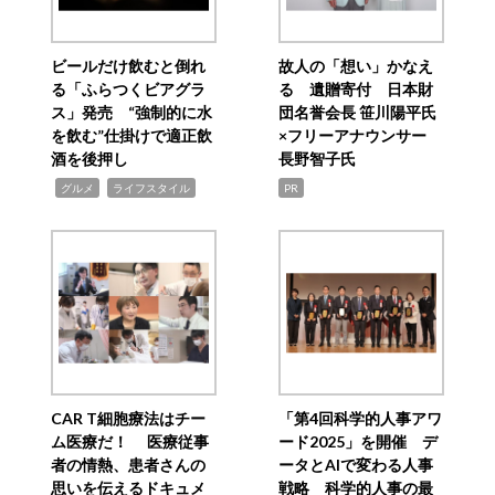
ビールだけ飲むと倒れ
故人の「想い」かなえ
る「ふらつくビアグラ
る 遺贈寄付 日本財
ス」発売 “強制的に水
団名誉会長 笹川陽平氏
を飲む”仕掛けで適正飲
×フリーアナウンサー
酒を後押し
長野智子氏
,
,
グルメ
ライフスタイル
PR
CAR T細胞療法はチー
「第4回科学的人事アワ
ム医療だ！ 医療従事
ード2025」を開催 デ
者の情熱、患者さんの
ータとAIで変わる人事
思いを伝えるドキュメ
戦略 科学的人事の最