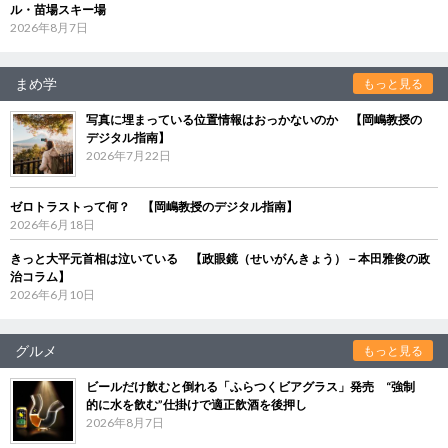
ル・苗場スキー場
2026年8月7日
まめ学
もっと見る
写真に埋まっている位置情報はおっかないのか 【岡嶋教授の
デジタル指南】
2026年7月22日
ゼロトラストって何？ 【岡嶋教授のデジタル指南】
2026年6月18日
きっと大平元首相は泣いている 【政眼鏡（せいがんきょう）－本田雅俊の政
治コラム】
2026年6月10日
グルメ
もっと見る
ビールだけ飲むと倒れる「ふらつくビアグラス」発売 “強制
的に水を飲む”仕掛けで適正飲酒を後押し
2026年8月7日