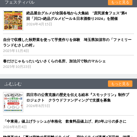
フェスティバル
もっと見る
絶品屋台グルメが全国各地から大集結 “庶民派食フェス”第4
回「川口×絶品グルメビール＆日本酒祭り2026」を開催
2026年4月15日
自分で収穫した秋野菜を使って芋煮作りを体験 埼玉県加須市の「ファミリー
ランドむさしの村」
2025年11月4日
春だけじゃもったいないさくらの名所、加治川で秋のマルシェ
2025年10月23日
ふむふむ
もっと見る
四日市の公害克服の歴史を伝える絵本『スモックリン』制作プ
ロジェクト クラウドファンディングで支援を募集
2026年8月5日
「中東発」値上げラッシュが本格化 飲食料品値上げ、約3年ぶりの多さに
2026年8月4日