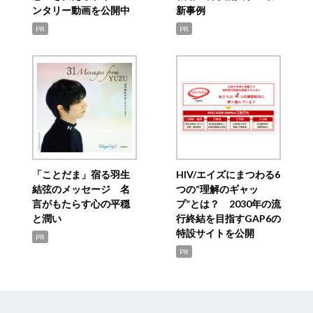
ンタリー動画を公開中
新事例
PR
PR
「ことだま」宿る羽生
HIV/エイズにまつわる6
結弦のメッセージ 名
つの“理解のギャッ
言がもたらす心の平穏
プ”とは？ 2030年の流
と潤い
行終結を目指すGAP6の
特設サイトを公開
PR
PR