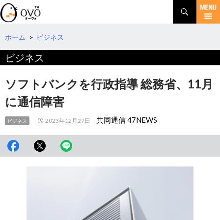
検
索
コ
ン
テ
ホーム
>
ビジネス
ン
ビジネス
ツ
へ
移
ソフトバンクを行政指導 総務省、11月
動
に通信障害
共同通信 47NEWS
2023年12月27日
ビジネス