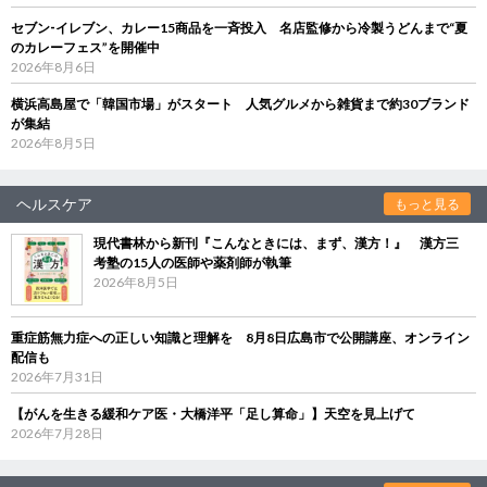
セブン‐イレブン、カレー15商品を一斉投入 名店監修から冷製うどんまで“夏
のカレーフェス”を開催中
2026年8月6日
横浜高島屋で「韓国市場」がスタート 人気グルメから雑貨まで約30ブランド
が集結
2026年8月5日
ヘルスケア
もっと見る
現代書林から新刊『こんなときには、まず、漢方！』 漢方三
考塾の15人の医師や薬剤師が執筆
2026年8月5日
重症筋無力症への正しい知識と理解を 8月8日広島市で公開講座、オンライン
配信も
2026年7月31日
【がんを生きる緩和ケア医・大橋洋平「足し算命」】天空を見上げて
2026年7月28日