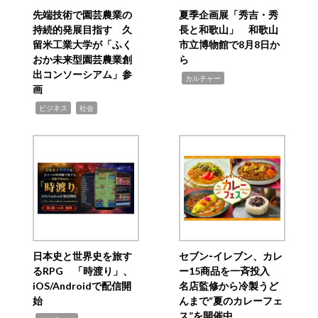
先端技術で園芸農業の
夏季企画展「秀吉・秀
持続的発展目指す 久
長と和歌山」 和歌山
留米工業大学が「ふく
市立博物館で8月8日か
おか未来型園芸農業創
ら
出コンソーシアム」参
,
カルチャー
画
,
,
ビジネス
社会
日本史と世界史を旅す
セブン‐イレブン、カレ
るRPG 「時渡り」、
ー15商品を一斉投入
iOS/Androidで配信開
名店監修から冷製うど
始
んまで“夏のカレーフェ
ス”を開催中