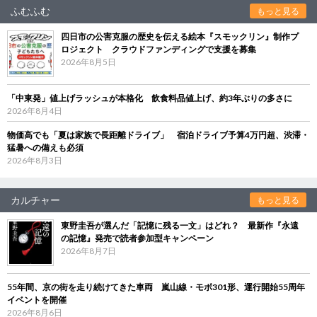
ふむふむ
もっと見る
四日市の公害克服の歴史を伝える絵本『スモックリン』制作プ
ロジェクト クラウドファンディングで支援を募集
2026年8月5日
「中東発」値上げラッシュが本格化 飲食料品値上げ、約3年ぶりの多さに
2026年8月4日
物価高でも「夏は家族で長距離ドライブ」 宿泊ドライブ予算4万円超、渋滞・
猛暑への備えも必須
2026年8月3日
カルチャー
もっと見る
東野圭吾が選んだ「記憶に残る一文」はどれ？ 最新作『永遠
の記憶』発売で読者参加型キャンペーン
2026年8月7日
55年間、京の街を走り続けてきた車両 嵐山線・モボ301形、運行開始55周年
イベントを開催
2026年8月6日