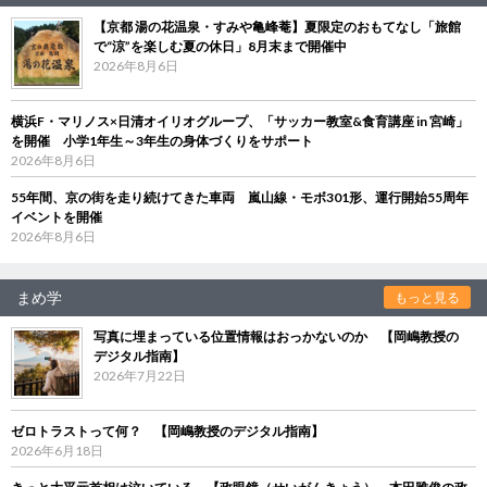
【京都 湯の花温泉・すみや亀峰菴】夏限定のおもてなし「旅館
で“涼”を楽しむ夏の休日」8月末まで開催中
2026年8月6日
横浜F・マリノス×日清オイリオグループ、「サッカー教室&食育講座 in 宮崎」
を開催 小学1年生～3年生の身体づくりをサポート
2026年8月6日
55年間、京の街を走り続けてきた車両 嵐山線・モボ301形、運行開始55周年
イベントを開催
2026年8月6日
まめ学
もっと見る
写真に埋まっている位置情報はおっかないのか 【岡嶋教授の
デジタル指南】
2026年7月22日
ゼロトラストって何？ 【岡嶋教授のデジタル指南】
2026年6月18日