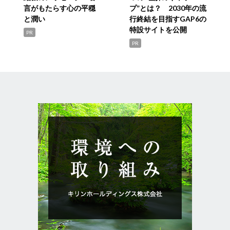
言がもたらす心の平穏
プ”とは？ 2030年の流
と潤い
行終結を目指すGAP6の
特設サイトを公開
PR
PR