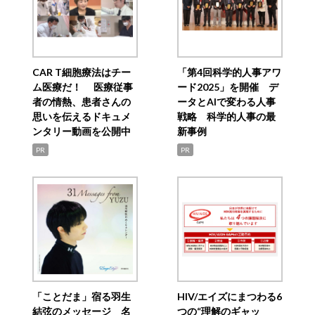
CAR T細胞療法はチー
「第4回科学的人事アワ
ム医療だ！ 医療従事
ード2025」を開催 デ
者の情熱、患者さんの
ータとAIで変わる人事
思いを伝えるドキュメ
戦略 科学的人事の最
ンタリー動画を公開中
新事例
PR
PR
「ことだま」宿る羽生
HIV/エイズにまつわる6
結弦のメッセージ 名
つの“理解のギャッ