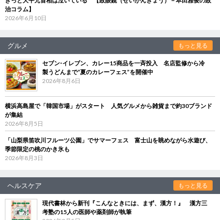
きっと大平元首相は泣いている 【政眼鏡（せいがんきょう）－本田雅俊の政
治コラム】
2026年6月10日
グルメ
もっと見る
セブン‐イレブン、カレー15商品を一斉投入 名店監修から冷
製うどんまで“夏のカレーフェス”を開催中
2026年8月6日
横浜高島屋で「韓国市場」がスタート 人気グルメから雑貨まで約30ブランド
が集結
2026年8月5日
「山梨県笛吹川フルーツ公園」でサマーフェス 富士山を眺めながら水遊び、
季節限定の桃のかき氷も
2026年8月3日
ヘルスケア
もっと見る
現代書林から新刊『こんなときには、まず、漢方！』 漢方三
考塾の15人の医師や薬剤師が執筆