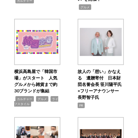
,
カルチャー
,
グルメ
横浜高島屋で「韓国市
故人の「想い」かなえ
場」がスタート 人気
る 遺贈寄付 日本財
グルメから雑貨まで約
団名誉会長 笹川陽平氏
30ブランドが集結
×フリーアナウンサー
長野智子氏
,
,
,
カルチャー
グルメ
ライ
フスタイル
PR