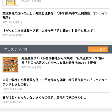
2026年8月5日
重症筋無力症への正しい知識と理解を 8月8日広島市で公開講座、オンライン
配信も
2026年7月31日
【がんを生きる緩和ケア医・大橋洋平「足し算命」】天空を見上げて
2026年7月28日
フェスティバル
もっと見る
絶品屋台グルメが全国各地から大集結 “庶民派食フェス”第4
回「川口×絶品グルメビール＆日本酒祭り2026」を開催
2026年4月15日
自分で収穫した秋野菜を使って芋煮作りを体験 埼玉県加須市の「ファミリー
ランドむさしの村」
2025年11月4日
春だけじゃもったいないさくらの名所、加治川で秋のマルシェ
2025年10月23日