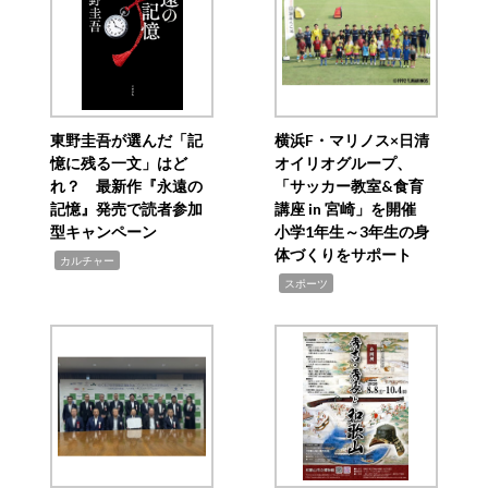
東野圭吾が選んだ「記
横浜F・マリノス×日清
憶に残る一文」はど
オイリオグループ、
れ？ 最新作『永遠の
「サッカー教室&食育
記憶』発売で読者参加
講座 in 宮崎」を開催
型キャンペーン
小学1年生～3年生の身
体づくりをサポート
,
カルチャー
,
スポーツ