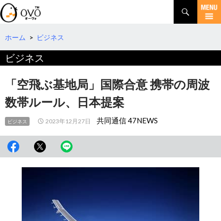
検
索
コ
ン
テ
ホーム
>
ビジネス
ン
ビジネス
ツ
へ
移
「空飛ぶ基地局」国際合意 携帯の周波
動
数帯ルール、日本提案
共同通信 47NEWS
2023年12月27日
ビジネス