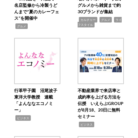
名店監修から冷製うど
グルメから雑貨まで約
んまで“夏のカレーフェ
30ブランドが集結
ス”を開催中
,
,
,
カルチャー
グルメ
ライ
フスタイル
,
グルメ
行革甲子園 沼尾波子
不動産業界で来店率と
東洋大学教授 連載
成約率を上げる方法を
「よんななエコノミ
伝授 いえらぶGROUP
ー」
が8月18、20日に無料
セミナー
,
ビジネス
,
ビジネス