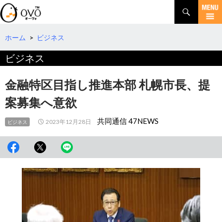
検
索
コ
ン
テ
ホーム
>
ビジネス
ン
ビジネス
ツ
へ
移
金融特区目指し推進本部 札幌市長、提
動
案募集へ意欲
共同通信 47NEWS
2023年12月28日
ビジネス