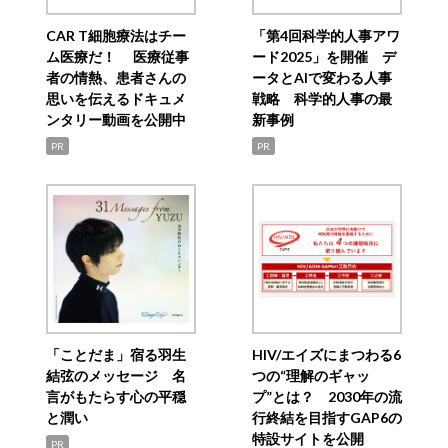
CAR T細胞療法はチー
「第4回科学的人事アワ
ム医療だ！ 医療従事
ード2025」を開催 デ
者の情熱、患者さんの
ータとAIで変わる人事
思いを伝えるドキュメ
戦略 科学的人事の最
ンタリー動画を公開中
新事例
PR
PR
「ことだま」宿る羽生
HIV/エイズにまつわる6
結弦のメッセージ 名
つの“理解のギャッ
言がもたらす心の平穏
プ”とは？ 2030年の流
と潤い
行終結を目指すGAP6の
特設サイトを公開
PR