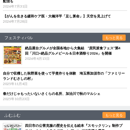
配信も
2026年7月31日
【がんを生きる緩和ケア医・大橋洋平「足し算命」】天空を見上げて
2026年7月28日
フェスティバル
もっと見る
絶品屋台グルメが全国各地から大集結 “庶民派食フェス”第4
回「川口×絶品グルメビール＆日本酒祭り2026」を開催
2026年4月15日
自分で収穫した秋野菜を使って芋煮作りを体験 埼玉県加須市の「ファミリー
ランドむさしの村」
2025年11月4日
春だけじゃもったいないさくらの名所、加治川で秋のマルシェ
2025年10月23日
ふむふむ
もっと見る
四日市の公害克服の歴史を伝える絵本『スモックリン』制作プ