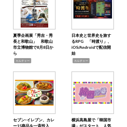
夏季企画展「秀吉・秀
日本史と世界史を旅す
長と和歌山」 和歌山
るRPG 「時渡り」、
市立博物館で8月8日か
iOS/Androidで配信開
ら
始
,
,
カルチャー
カルチャー
セブン‐イレブン、カレ
横浜高島屋で「韓国市
ー15商品を一斉投入
場」がスタート 人気