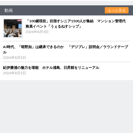
動画
もっと見る
「100歳現役」目指すシニア1500人が集結 マンション管理代
務員イベント「うぇるねすシップ」
2026年8月4日
AI時代、「暗黙知」は継承できるのか 「デジブレ」説明会／ラウンドテーブ
ル
2026年8月3日
紀伊勝浦の魅力を堪能 ホテル浦島、日昇館をリニューアル
2026年8月3日