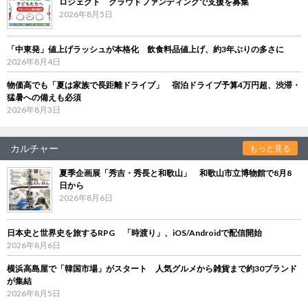
ロジェクト クラウドファンディングで支援を募集
2026年8月5日
「中東発」値上げラッシュが本格化 飲食料品値上げ、約3年ぶりの多さに
2026年8月4日
物価高でも「夏は家族で長距離ドライブ」 宿泊ドライブ予算4万円超、渋滞・
猛暑への備えも必須
2026年8月3日
カルチャー
もっと見る
夏季企画展「秀吉・秀長と和歌山」 和歌山市立博物館で8月8
日から
2026年8月6日
日本史と世界史を旅するRPG 「時渡り」、iOS/Androidで配信開始
2026年8月6日
横浜高島屋で「韓国市場」がスタート 人気グルメから雑貨まで約30ブランド
が集結
2026年8月5日