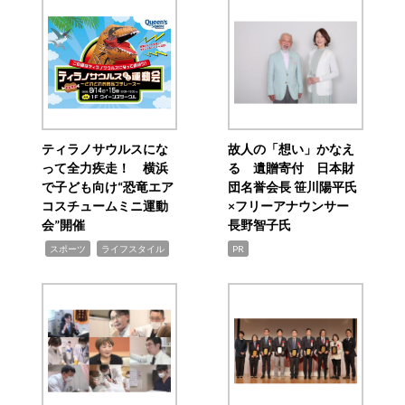
ティラノサウルスにな
故人の「想い」かなえ
って全力疾走！ 横浜
る 遺贈寄付 日本財
で子ども向け“恐竜エア
団名誉会長 笹川陽平氏
コスチュームミニ運動
×フリーアナウンサー
会”開催
長野智子氏
,
,
スポーツ
ライフスタイル
PR