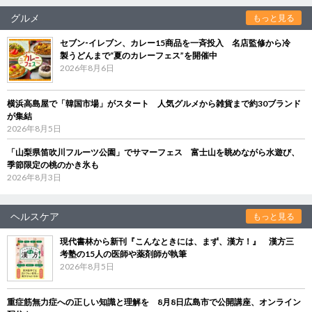
グルメ
もっと見る
セブン‐イレブン、カレー15商品を一斉投入 名店監修から冷
製うどんまで“夏のカレーフェス”を開催中
2026年8月6日
横浜高島屋で「韓国市場」がスタート 人気グルメから雑貨まで約30ブランド
が集結
2026年8月5日
「山梨県笛吹川フルーツ公園」でサマーフェス 富士山を眺めながら水遊び、
季節限定の桃のかき氷も
2026年8月3日
ヘルスケア
もっと見る
現代書林から新刊『こんなときには、まず、漢方！』 漢方三
考塾の15人の医師や薬剤師が執筆
2026年8月5日
重症筋無力症への正しい知識と理解を 8月8日広島市で公開講座、オンライン