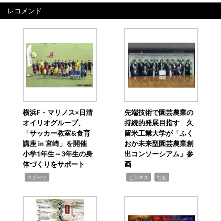
レコメンド
横浜F・マリノス×日清
先端技術で園芸農業の
オイリオグループ、
持続的発展目指す 久
「サッカー教室&食育
留米工業大学が「ふく
講座 in 宮崎」を開催
おか未来型園芸農業創
小学1年生～3年生の身
出コンソーシアム」参
体づくりをサポート
画
,
,
,
スポーツ
ビジネス
社会