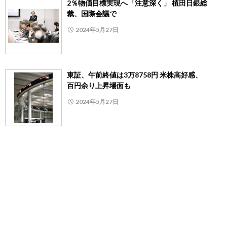
2％物価目標実現へ「注意深く」 植田日銀総
裁、国際会議で
2024年5月27日
東証、午前終値は3万8758円 米株高好感、
百円余り上昇場面も
2024年5月27日