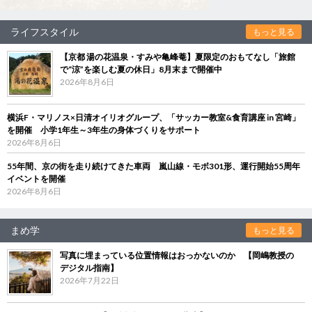
ライフスタイル
もっと見る
【京都 湯の花温泉・すみや亀峰菴】夏限定のおもてなし「旅館
で“涼”を楽しむ夏の休日」8月末まで開催中
2026年8月6日
横浜F・マリノス×日清オイリオグループ、「サッカー教室&食育講座 in 宮崎」
を開催 小学1年生～3年生の身体づくりをサポート
2026年8月6日
55年間、京の街を走り続けてきた車両 嵐山線・モボ301形、運行開始55周年
イベントを開催
2026年8月6日
まめ学
もっと見る
写真に埋まっている位置情報はおっかないのか 【岡嶋教授の
デジタル指南】
2026年7月22日