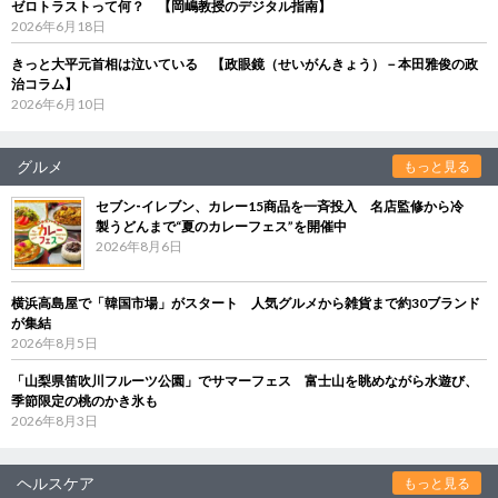
ゼロトラストって何？ 【岡嶋教授のデジタル指南】
2026年6月18日
きっと大平元首相は泣いている 【政眼鏡（せいがんきょう）－本田雅俊の政
治コラム】
2026年6月10日
グルメ
もっと見る
セブン‐イレブン、カレー15商品を一斉投入 名店監修から冷
製うどんまで“夏のカレーフェス”を開催中
2026年8月6日
横浜高島屋で「韓国市場」がスタート 人気グルメから雑貨まで約30ブランド
が集結
2026年8月5日
「山梨県笛吹川フルーツ公園」でサマーフェス 富士山を眺めながら水遊び、
季節限定の桃のかき氷も
2026年8月3日
ヘルスケア
もっと見る