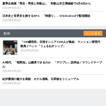
夏季企画展「秀吉・秀長と和歌山」 和歌山市立博物館で8月8日から
2026年8月6日
日本史と世界史を旅するRPG 「時渡り」、iOS/Androidで配信開始
2026年8月6日
動画
もっと見る
「100歳現役」目指すシニア1500人が集結 マンション管理代
務員イベント「うぇるねすシップ」
2026年8月4日
AI時代、「暗黙知」は継承できるのか 「デジブレ」説明会／ラウンドテーブ
ル
2026年8月3日
紀伊勝浦の魅力を堪能 ホテル浦島、日昇館をリニューアル
2026年8月3日