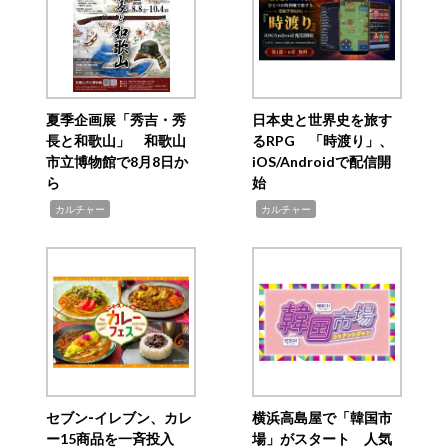
夏季企画展「秀吉・秀
日本史と世界史を旅す
長と和歌山」 和歌山
るRPG 「時渡り」、
市立博物館で8月8日か
iOS/Androidで配信開
ら
始
,
,
カルチャー
カルチャー
セブン‐イレブン、カレ
横浜高島屋で「韓国市
ー15商品を一斉投入
場」がスタート 人気