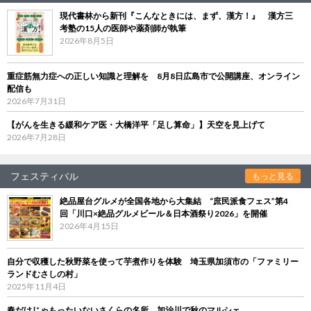
現代書林から新刊『こんなときには、まず、漢方！』 漢方三
考塾の15人の医師や薬剤師が執筆
2026年8月5日
重症筋無力症への正しい知識と理解を 8月8日広島市で公開講座、オンライン
配信も
2026年7月31日
【がんを生きる緩和ケア医・大橋洋平「足し算命」】天空を見上げて
2026年7月28日
フェスティバル
もっと見る
絶品屋台グルメが全国各地から大集結 “庶民派食フェス”第4
回「川口×絶品グルメビール＆日本酒祭り2026」を開催
2026年4月15日
自分で収穫した秋野菜を使って芋煮作りを体験 埼玉県加須市の「ファミリー
ランドむさしの村」
2025年11月4日
春だけじゃもったいないさくらの名所、加治川で秋のマルシェ