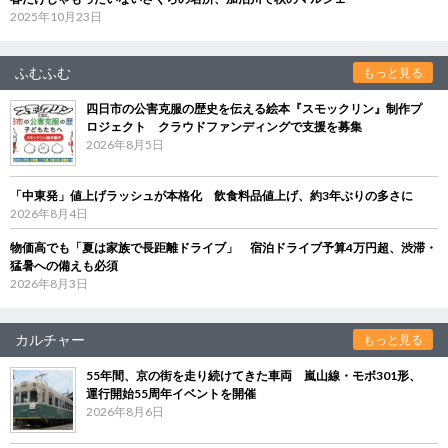
2025年10月23日
ふむふむ
もっと見る
四日市の公害克服の歴史を伝える絵本『スモックリン』制作プ
ロジェクト クラウドファンディングで支援を募集
2026年8月5日
「中東発」値上げラッシュが本格化 飲食料品値上げ、約3年ぶりの多さに
2026年8月4日
物価高でも「夏は家族で長距離ドライブ」 宿泊ドライブ予算4万円超、渋滞・
猛暑への備えも必須
2026年8月3日
カルチャー
もっと見る
55年間、京の街を走り続けてきた車両 嵐山線・モボ301形、
運行開始55周年イベントを開催
2026年8月6日