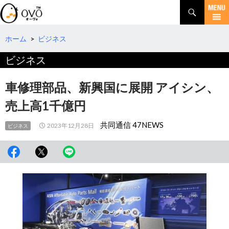
検
索
コ
ン
テ
ホーム
>
ビジネス
ン
ビジネス
ツ
へ
移
車修理部品、新興国に展開 アイシン、
動
売上高1千億円
共同通信 47NEWS
2023年12月28日
ビジネス