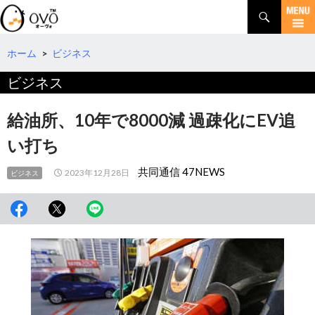
検
索
コ
ン
テ
ホーム
>
ビジネス
ン
ビジネス
ツ
へ
移
給油所、10年で8000減 過疎化にEV追
動
い打ち
共同通信 47NEWS
2023年12月28日
ビジネス