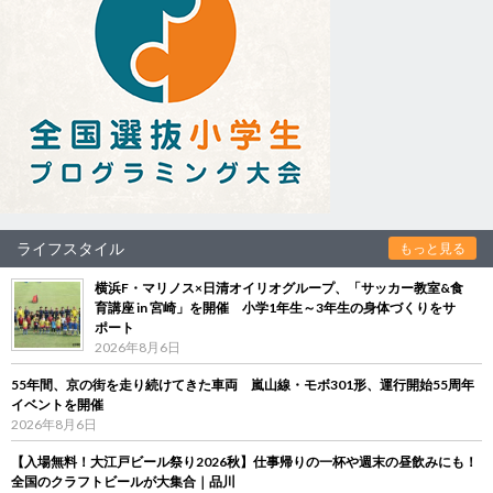
ライフスタイル
もっと見る
横浜F・マリノス×日清オイリオグループ、「サッカー教室&食
育講座 in 宮崎」を開催 小学1年生～3年生の身体づくりをサ
ポート
2026年8月6日
55年間、京の街を走り続けてきた車両 嵐山線・モボ301形、運行開始55周年
イベントを開催
2026年8月6日
【入場無料！大江戸ビール祭り2026秋】仕事帰りの一杯や週末の昼飲みにも！
全国のクラフトビールが大集合｜品川