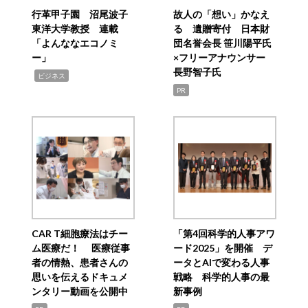
行革甲子園 沼尾波子
故人の「想い」かなえ
東洋大学教授 連載
る 遺贈寄付 日本財
「よんななエコノミ
団名誉会長 笹川陽平氏
ー」
×フリーアナウンサー
長野智子氏
,
ビジネス
PR
CAR T細胞療法はチー
「第4回科学的人事アワ
ム医療だ！ 医療従事
ード2025」を開催 デ
者の情熱、患者さんの
ータとAIで変わる人事
思いを伝えるドキュメ
戦略 科学的人事の最
ンタリー動画を公開中
新事例