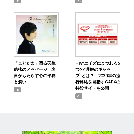
PR
PR
「ことだま」宿る羽生
HIV/エイズにまつわる6
結弦のメッセージ 名
つの“理解のギャッ
言がもたらす心の平穏
プ”とは？ 2030年の流
と潤い
行終結を目指すGAP6の
特設サイトを公開
PR
PR