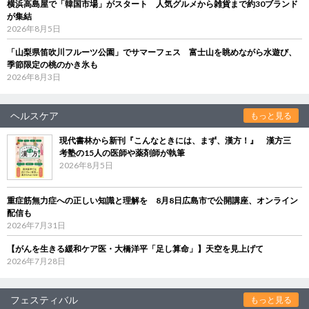
横浜高島屋で「韓国市場」がスタート 人気グルメから雑貨まで約30ブランド
が集結
2026年8月5日
「山梨県笛吹川フルーツ公園」でサマーフェス 富士山を眺めながら水遊び、
季節限定の桃のかき氷も
2026年8月3日
ヘルスケア
もっと見る
現代書林から新刊『こんなときには、まず、漢方！』 漢方三
考塾の15人の医師や薬剤師が執筆
2026年8月5日
重症筋無力症への正しい知識と理解を 8月8日広島市で公開講座、オンライン
配信も
2026年7月31日
【がんを生きる緩和ケア医・大橋洋平「足し算命」】天空を見上げて
2026年7月28日
フェスティバル
もっと見る