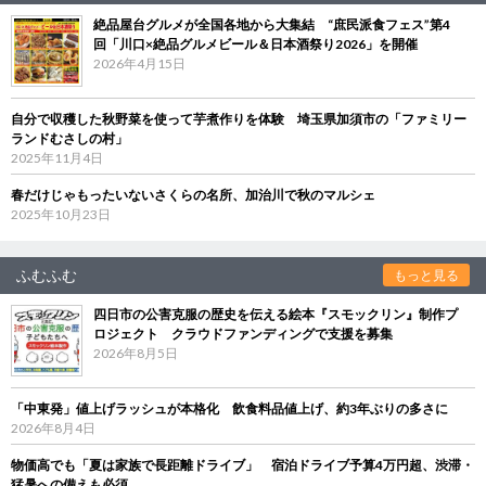
絶品屋台グルメが全国各地から大集結 “庶民派食フェス”第4
回「川口×絶品グルメビール＆日本酒祭り2026」を開催
2026年4月15日
自分で収穫した秋野菜を使って芋煮作りを体験 埼玉県加須市の「ファミリー
ランドむさしの村」
2025年11月4日
春だけじゃもったいないさくらの名所、加治川で秋のマルシェ
2025年10月23日
ふむふむ
もっと見る
四日市の公害克服の歴史を伝える絵本『スモックリン』制作プ
ロジェクト クラウドファンディングで支援を募集
2026年8月5日
「中東発」値上げラッシュが本格化 飲食料品値上げ、約3年ぶりの多さに
2026年8月4日
物価高でも「夏は家族で長距離ドライブ」 宿泊ドライブ予算4万円超、渋滞・
猛暑への備えも必須