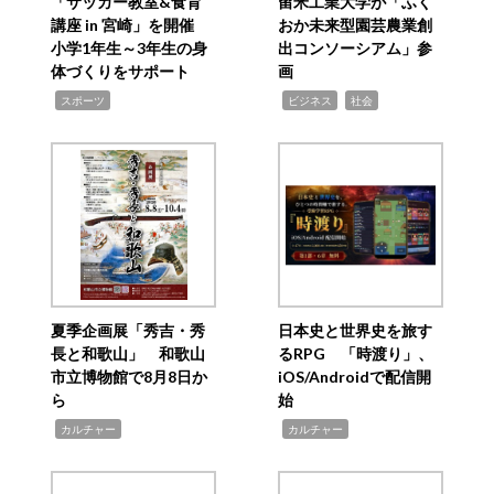
「サッカー教室&食育
留米工業大学が「ふく
講座 in 宮崎」を開催
おか未来型園芸農業創
小学1年生～3年生の身
出コンソーシアム」参
体づくりをサポート
画
,
,
,
スポーツ
ビジネス
社会
夏季企画展「秀吉・秀
日本史と世界史を旅す
長と和歌山」 和歌山
るRPG 「時渡り」、
市立博物館で8月8日か
iOS/Androidで配信開
ら
始
,
,
カルチャー
カルチャー