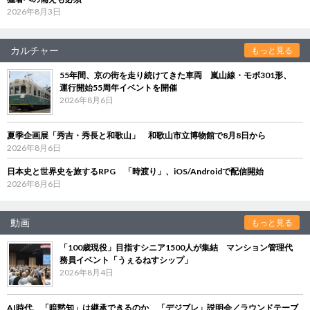
2026年8月3日
カルチャー
もっと見る
55年間、京の街を走り続けてきた車両 嵐山線・モボ301形、
運行開始55周年イベントを開催
2026年8月6日
夏季企画展「秀吉・秀長と和歌山」 和歌山市立博物館で8月8日から
2026年8月6日
日本史と世界史を旅するRPG 「時渡り」、iOS/Androidで配信開始
2026年8月6日
動画
もっと見る
「100歳現役」目指すシニア1500人が集結 マンション管理代
務員イベント「うぇるねすシップ」
2026年8月4日
AI時代、「暗黙知」は継承できるのか 「デジブレ」説明会／ラウンドテーブ