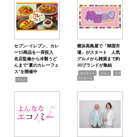
セブン‐イレブン、カレ
横浜高島屋で「韓国市
ー15商品を一斉投入
場」がスタート 人気
名店監修から冷製うど
グルメから雑貨まで約
んまで“夏のカレーフェ
30ブランドが集結
ス”を開催中
,
,
,
カルチャー
グルメ
ライ
フスタイル
,
グルメ