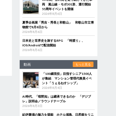
両 嵐山線・モボ301形、運行開始
55周年イベントを開催
2026年8月6日
夏季企画展「秀吉・秀長と和歌山」 和歌山市立博
物館で8月8日から
2026年8月6日
日本史と世界史を旅するRPG 「時渡り」、
iOS/Androidで配信開始
2026年8月6日
動画
もっと見る
「100歳現役」目指すシニア1500人
が集結 マンション管理代務員イベ
ント「うぇるねすシップ」
2026年8月4日
AI時代、「暗黙知」は継承できるのか 「デジブ
レ」説明会／ラウンドテーブル
2026年8月3日
紀伊勝浦の魅力を堪能 ホテル浦島、日昇館をリニ