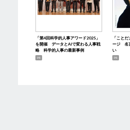
「第4回科学的人事アワード2025」
「ことだ
を開催 データとAIで変わる人事戦
ージ 名
略 科学的人事の最新事例
い
PR
PR