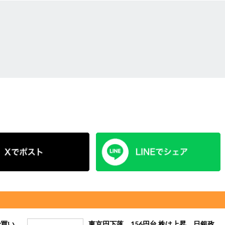
で買い
東京円下落、156円台 株は上昇、日銀政