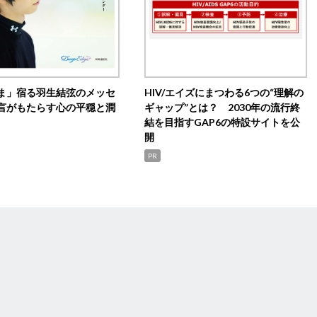
ま」宿る羽生結弦のメッセ
HIV/エイズにまつわる6つの“理解の
言がもたらす心の平穏と潤
ギャップ”とは？ 2030年の流行終
結を目指すGAP6の特設サイトを公
開
PR