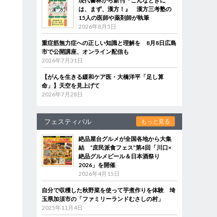
現代書林から新刊『こんなときに
は、まず、漢方！』 漢方三考塾の
15人の医師や薬剤師が執筆
2026年8月5日
重症筋無力症への正しい知識と理解を 8月8日広島
市で公開講座、オンライン配信も
2026年7月31日
【がんを生きる緩和ケア医・大橋洋平「足し算
命」】天空を見上げて
2026年7月28日
フェスティバル
もっと見る
絶品屋台グルメが全国各地から大集
結 “庶民派食フェス”第4回「川口×
絶品グルメビール＆日本酒祭り
2026」を開催
2026年4月15日
自分で収穫した秋野菜を使って芋煮作りを体験 埼
玉県加須市の「ファミリーランドむさしの村」
2025年11月4日