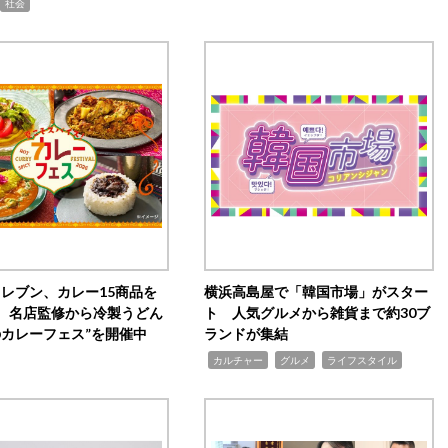
社会
イレブン、カレー15商品を
横浜高島屋で「韓国市場」がスター
 名店監修から冷製うどん
ト 人気グルメから雑貨まで約30ブ
のカレーフェス”を開催中
ランドが集結
,
,
,
カルチャー
グルメ
ライフスタイル