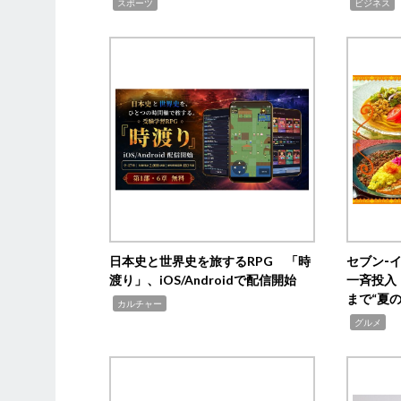
,
,
,
スポーツ
ビジネス
日本史と世界史を旅するRPG 「時
セブン‐
渡り」、iOS/Androidで配信開始
一斉投入
まで“夏
,
カルチャー
,
グルメ