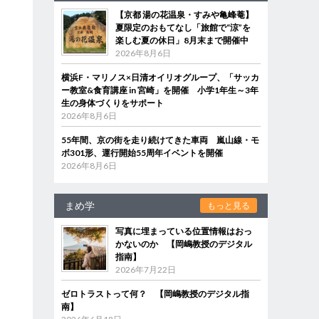
【京都 湯の花温泉・すみや亀峰菴】
夏限定のおもてなし「旅館で“涼”を
楽しむ夏の休日」8月末まで開催中
2026年8月6日
横浜F・マリノス×日清オイリオグループ、「サッカ
ー教室&食育講座 in 宮崎」を開催 小学1年生～3年
生の身体づくりをサポート
2026年8月6日
55年間、京の街を走り続けてきた車両 嵐山線・モ
ボ301形、運行開始55周年イベントを開催
2026年8月6日
まめ学
もっと見る
写真に埋まっている位置情報はおっ
かないのか 【岡嶋教授のデジタル
指南】
2026年7月22日
ゼロトラストって何？ 【岡嶋教授のデジタル指
南】