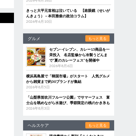
2026年6月18日
きっと大平元首相は泣いている 【政眼鏡（せいが
んきょう）－本田雅俊の政治コラム】
2026年6月10日
グルメ
もっと見る
セブン‐イレブン、カレー15商品を一
斉投入 名店監修から冷製うどんま
で“夏のカレーフェス”を開催中
2026年8月6日
横浜高島屋で「韓国市場」がスタート 人気グルメ
から雑貨まで約30ブランドが集結
2026年8月5日
「山梨県笛吹川フルーツ公園」でサマーフェス 富
士山を眺めながら水遊び、季節限定の桃のかき氷も
2026年8月3日
ヘルスケア
もっと見る