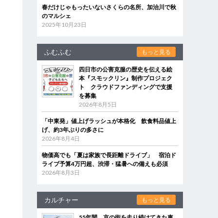
春だけじゃもったいないさくらの名所、加治川で秋
のマルシェ
2025年10月23日
ふむふむ
もっと見る
四日市の公害克服の歴史を伝える絵
本『スモックリン』制作プロジェク
ト クラウドファンディングで支援
を募集
2026年8月5日
「中東発」値上げラッシュが本格化 飲食料品値上
げ、約3年ぶりの多さに
2026年8月4日
物価高でも「夏は家族で長距離ドライブ」 宿泊ド
ライブ予算4万円超、渋滞・猛暑への備えも必須
2026年8月3日
カルチャー
もっと見る
55年間、京の街を走り続けてきた車