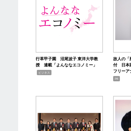
行革甲子園 沼尾波子 東洋大学教
故人の「
授 連載「よんななエコノミー」
付 日本
フリーア
,
ビジネス
PR