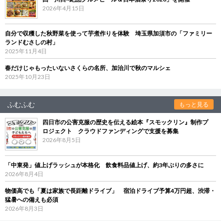
2026年4月15日
自分で収穫した秋野菜を使って芋煮作りを体験 埼玉県加須市の「ファミリー
ランドむさしの村」
2025年11月4日
春だけじゃもったいないさくらの名所、加治川で秋のマルシェ
2025年10月23日
ふむふむ
もっと見る
四日市の公害克服の歴史を伝える絵本『スモックリン』制作プ
ロジェクト クラウドファンディングで支援を募集
2026年8月5日
「中東発」値上げラッシュが本格化 飲食料品値上げ、約3年ぶりの多さに
2026年8月4日
物価高でも「夏は家族で長距離ドライブ」 宿泊ドライブ予算4万円超、渋滞・
猛暑への備えも必須
2026年8月3日