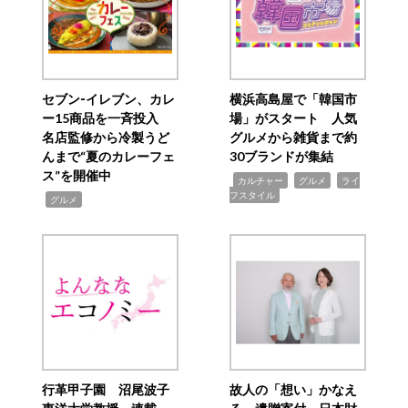
セブン‐イレブン、カレ
横浜高島屋で「韓国市
ー15商品を一斉投入
場」がスタート 人気
名店監修から冷製うど
グルメから雑貨まで約
んまで“夏のカレーフェ
30ブランドが集結
ス”を開催中
,
,
,
カルチャー
グルメ
ライ
フスタイル
,
グルメ
行革甲子園 沼尾波子
故人の「想い」かなえ