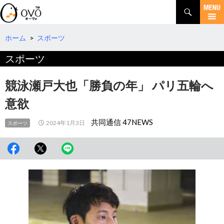
検
索
コ
ン
テ
ホーム
>
スポーツ
ン
スポーツ
ツ
へ
移
競泳瀬戸大也「勝負の年」 パリ五輪へ
動
意欲
共同通信 47NEWS
2024年1月3日
スポーツ