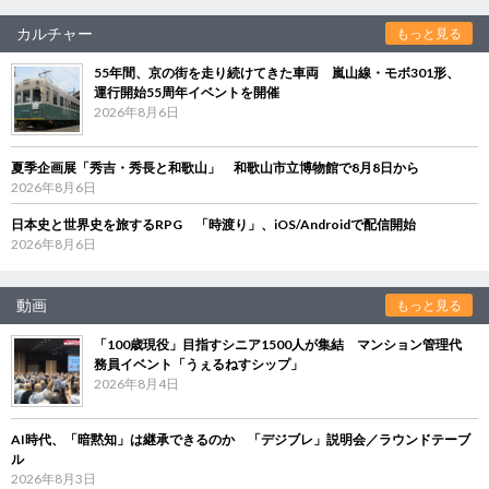
カルチャー
もっと見る
55年間、京の街を走り続けてきた車両 嵐山線・モボ301形、
運行開始55周年イベントを開催
2026年8月6日
夏季企画展「秀吉・秀長と和歌山」 和歌山市立博物館で8月8日から
2026年8月6日
日本史と世界史を旅するRPG 「時渡り」、iOS/Androidで配信開始
2026年8月6日
動画
もっと見る
「100歳現役」目指すシニア1500人が集結 マンション管理代
務員イベント「うぇるねすシップ」
2026年8月4日
AI時代、「暗黙知」は継承できるのか 「デジブレ」説明会／ラウンドテーブ
ル
2026年8月3日