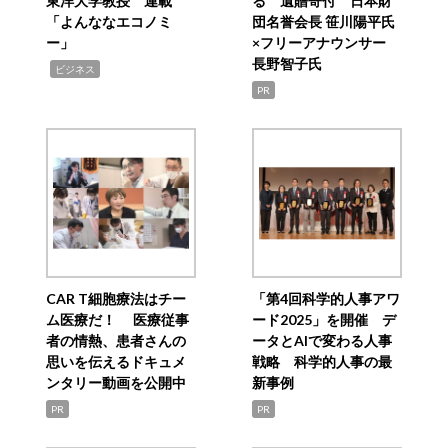
東洋大学教授 連載
る 遺贈寄付 日本財
「よんななエコノミ
団名誉会長 笹川陽平氏
ー」
×フリーアナウンサー
長野智子氏
,
ビジネス
PR
CAR T細胞療法はチー
「第4回科学的人事アワ
ム医療だ！ 医療従事
ード2025」を開催 デ
者の情熱、患者さんの
ータとAIで変わる人事
思いを伝えるドキュメ
戦略 科学的人事の最
ンタリー動画を公開中
新事例
PR
PR