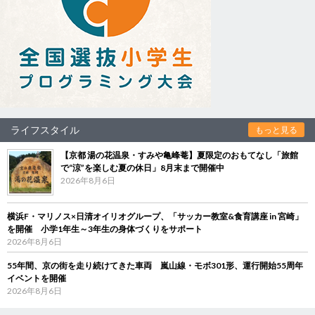
ライフスタイル
もっと見る
【京都 湯の花温泉・すみや亀峰菴】夏限定のおもてなし「旅館
で“涼”を楽しむ夏の休日」8月末まで開催中
2026年8月6日
横浜F・マリノス×日清オイリオグループ、「サッカー教室&食育講座 in 宮崎」
を開催 小学1年生～3年生の身体づくりをサポート
2026年8月6日
55年間、京の街を走り続けてきた車両 嵐山線・モボ301形、運行開始55周年
イベントを開催
2026年8月6日