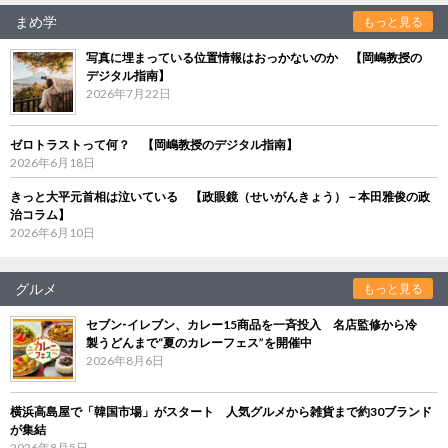
まめ学
もっと見る
写真に埋まっている位置情報はおっかないのか 【岡嶋教授の
デジタル指南】
2026年7月22日
ゼロトラストって何？ 【岡嶋教授のデジタル指南】
2026年6月18日
きっと大平元首相は泣いている 【政眼鏡（せいがんきょう）－本田雅俊の政
治コラム】
2026年6月10日
グルメ
もっと見る
セブン‐イレブン、カレー15商品を一斉投入 名店監修から冷
製うどんまで“夏のカレーフェス”を開催中
2026年8月6日
横浜高島屋で「韓国市場」がスタート 人気グルメから雑貨まで約30ブランド
が集結
2026年8月5日