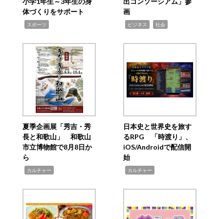
小学1年生～3年生の身
出コンソーシアム」参
体づくりをサポート
画
,
,
,
スポーツ
ビジネス
社会
夏季企画展「秀吉・秀
日本史と世界史を旅す
長と和歌山」 和歌山
るRPG 「時渡り」、
市立博物館で8月8日か
iOS/Androidで配信開
ら
始
,
,
カルチャー
カルチャー