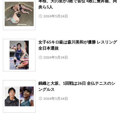
琴桜、大の里が3敗で首位 4敗に豊昇龍、阿
炎ら5人
2024年5月24日
女子65キロ級は森川美和が優勝 レスリング
全日本選抜
2024年5月24日
錦織と大坂、1回戦は26日 全仏テニスのシ
ングルス
2024年5月24日