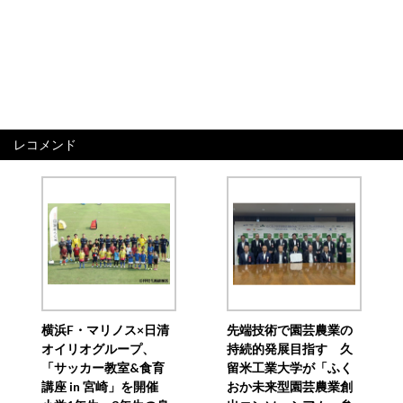
レコメンド
横浜F・マリノス×日清
先端技術で園芸農業の
オイリオグループ、
持続的発展目指す 久
「サッカー教室&食育
留米工業大学が「ふく
講座 in 宮崎」を開催
おか未来型園芸農業創