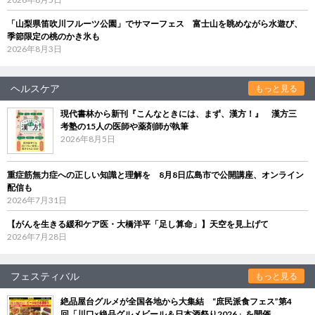
「山梨県笛吹川フルーツ公園」でサマーフェス 富士山を眺めながら水遊び、
季節限定の桃のかき氷も
2026年8月3日
ヘルスケア
もっと見る
現代書林から新刊『こんなときには、まず、漢方！』 漢方三
考塾の15人の医師や薬剤師が執筆
2026年8月5日
重症筋無力症への正しい知識と理解を 8月8日広島市で公開講座、オンライン
配信も
2026年7月31日
【がんを生きる緩和ケア医・大橋洋平「足し算命」】天空を見上げて
2026年7月28日
フェスティバル
もっと見る
絶品屋台グルメが全国各地から大集結 “庶民派食フェス”第4
回「川口×絶品グルメビール＆日本酒祭り2026」を開催