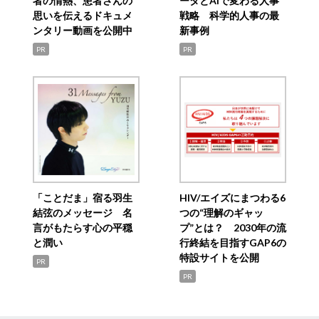
者の情熱、患者さんの
ータとAIで変わる人事
思いを伝えるドキュメ
戦略 科学的人事の最
ンタリー動画を公開中
新事例
PR
PR
「ことだま」宿る羽生
HIV/エイズにまつわる6
結弦のメッセージ 名
つの“理解のギャッ
言がもたらす心の平穏
プ”とは？ 2030年の流
と潤い
行終結を目指すGAP6の
特設サイトを公開
PR
PR