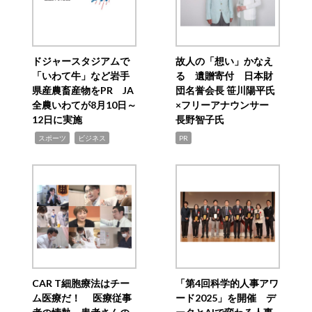
ドジャースタジアムで
故人の「想い」かなえ
「いわて牛」など岩手
る 遺贈寄付 日本財
県産農畜産物をPR JA
団名誉会長 笹川陽平氏
全農いわてが8月10日～
×フリーアナウンサー
12日に実施
長野智子氏
,
,
スポーツ
ビジネス
PR
CAR T細胞療法はチー
「第4回科学的人事アワ
ム医療だ！ 医療従事
ード2025」を開催 デ