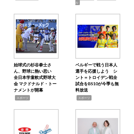
ル
始球式の杉谷拳士さ
ベルギーで戦う日本人
ん、野球に熱い思い
選手を応援しよう シ
全日本学童軟式野球大
ント＝トロイデン戦全
会 マクドナルド・トー
試合をBS10が今季も無
ナメントが開幕
料放送
,
,
スポーツ
スポーツ