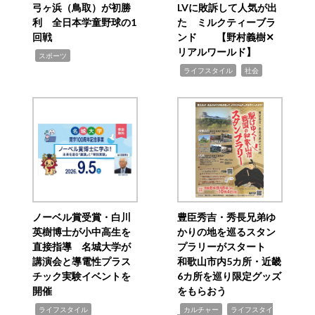
弓ヶ浜（鳥取）が初勝
LVに敗訴して人気が出
利 全日本学童野球の1
た ミルクティーブラ
回戦
ンド 【野村義樹✕
リアルワールド】
,
スポーツ
,
,
ライフスタイル
社会
ノーベル賞受賞・白川
豊臣秀吉・秀長兄弟ゆ
英樹博士が小中高生を
かりの地を巡るスタン
直接指導 名城大学が
プラリーがスタート
講演会と導電性プラス
和歌山市内5カ所・近畿
チック実験イベントを
6カ所を巡り限定グッズ
開催
をもらおう
,
,
,
ライフスタイル
カルチャー
ライフスタイ