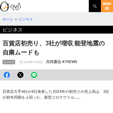
検
索
コ
ン
テ
ホーム
>
ビジネス
ン
ビジネス
ツ
へ
移
百貨店初売り、3社が増収 能登地震の
動
自粛ムードも
共同通信 47NEWS
2024年1月4日
ビジネス
百貨店大手4社が4日発表した2024年の初売りの売上高は、3社
が前年同期を上回った。新型コロナウイル……