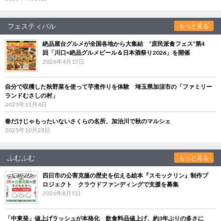
フェスティバル
もっと見る
絶品屋台グルメが全国各地から大集結 “庶民派食フェス”第4
回「川口×絶品グルメビール＆日本酒祭り2026」を開催
2026年4月15日
自分で収穫した秋野菜を使って芋煮作りを体験 埼玉県加須市の「ファミリー
ランドむさしの村」
2025年11月4日
春だけじゃもったいないさくらの名所、加治川で秋のマルシェ
2025年10月23日
ふむふむ
もっと見る
四日市の公害克服の歴史を伝える絵本『スモックリン』制作プ
ロジェクト クラウドファンディングで支援を募集
2026年8月5日
「中東発」値上げラッシュが本格化 飲食料品値上げ、約3年ぶりの多さに