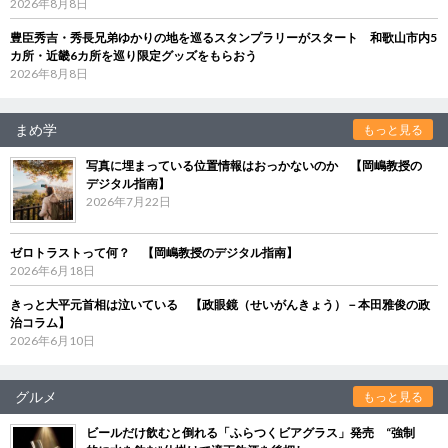
2026年8月8日
豊臣秀吉・秀長兄弟ゆかりの地を巡るスタンプラリーがスタート 和歌山市内5
カ所・近畿6カ所を巡り限定グッズをもらおう
2026年8月8日
まめ学
もっと見る
写真に埋まっている位置情報はおっかないのか 【岡嶋教授の
デジタル指南】
2026年7月22日
ゼロトラストって何？ 【岡嶋教授のデジタル指南】
2026年6月18日
きっと大平元首相は泣いている 【政眼鏡（せいがんきょう）－本田雅俊の政
治コラム】
2026年6月10日
グルメ
もっと見る
ビールだけ飲むと倒れる「ふらつくビアグラス」発売 “強制