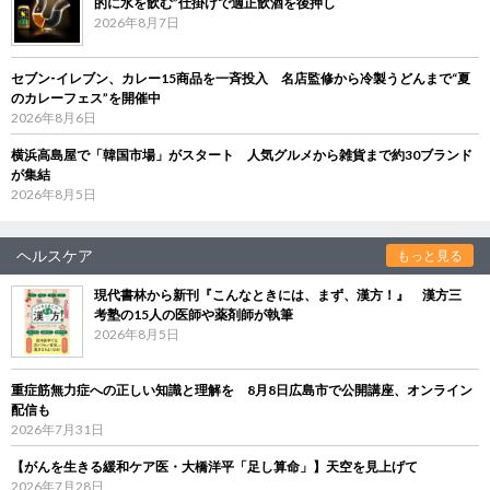
的に水を飲む”仕掛けで適正飲酒を後押し
2026年8月7日
セブン‐イレブン、カレー15商品を一斉投入 名店監修から冷製うどんまで“夏
のカレーフェス”を開催中
2026年8月6日
横浜高島屋で「韓国市場」がスタート 人気グルメから雑貨まで約30ブランド
が集結
2026年8月5日
ヘルスケア
もっと見る
現代書林から新刊『こんなときには、まず、漢方！』 漢方三
考塾の15人の医師や薬剤師が執筆
2026年8月5日
重症筋無力症への正しい知識と理解を 8月8日広島市で公開講座、オンライン
配信も
2026年7月31日
【がんを生きる緩和ケア医・大橋洋平「足し算命」】天空を見上げて
2026年7月28日