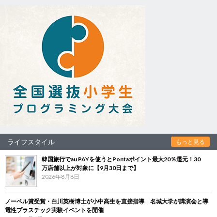
ライフスタイル
もっと見る
韓国旅行でau PAYを使うとPontaポイント最大20％還元！30
万店舗以上が対象に【9月30日まで】
2026年8月8日
ノーベル賞受賞・白川英樹博士が小中高生を直接指導 名城大学が講演会と導
電性プラスチック実験イベントを開催