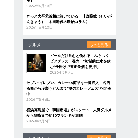
南】
2026年6月18日
きっと大平元首相は泣いている 【政眼鏡（せいが
んきょう）－本田雅俊の政治コラム】
2026年6月10日
グルメ
もっと見る
ビールだけ飲むと倒れる「ふらつく
ビアグラス」発売 “強制的に水を飲
む”仕掛けで適正飲酒を後押し
2026年8月7日
セブン‐イレブン、カレー15商品を一斉投入 名店
監修から冷製うどんまで“夏のカレーフェス”を開催
中
2026年8月6日
横浜高島屋で「韓国市場」がスタート 人気グルメ
から雑貨まで約30ブランドが集結
2026年8月5日