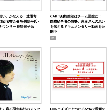
想い」かなえる 遺贈寄
CAR T細胞療法はチーム医療だ！
財団名誉会長 笹川陽平氏×
医療従事者の情熱、患者さんの思い
ナウンサー 長野智子氏
を伝えるドキュメンタリー動画を公
開中
PR
ま」宿る羽生結弦のメッセ
HIV/エイズにまつわる6つの“理解の