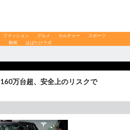
ファッション
グルメ
カルチャー
スポーツ
ス
動画
はばたけラボ
 160万台超、安全上のリスクで