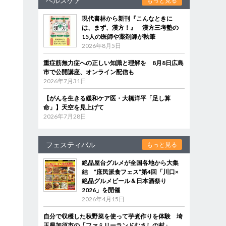
ヘルスケア
もっと見る
現代書林から新刊『こんなときに
は、まず、漢方！』 漢方三考塾の
15人の医師や薬剤師が執筆
2026年8月5日
重症筋無力症への正しい知識と理解を 8月8日広島
市で公開講座、オンライン配信も
2026年7月31日
【がんを生きる緩和ケア医・大橋洋平「足し算
命」】天空を見上げて
2026年7月28日
フェスティバル
もっと見る
絶品屋台グルメが全国各地から大集
結 “庶民派食フェス”第4回「川口×
絶品グルメビール＆日本酒祭り
2026」を開催
2026年4月15日
自分で収穫した秋野菜を使って芋煮作りを体験 埼
玉県加須市の「ファミリーランドむさしの村」