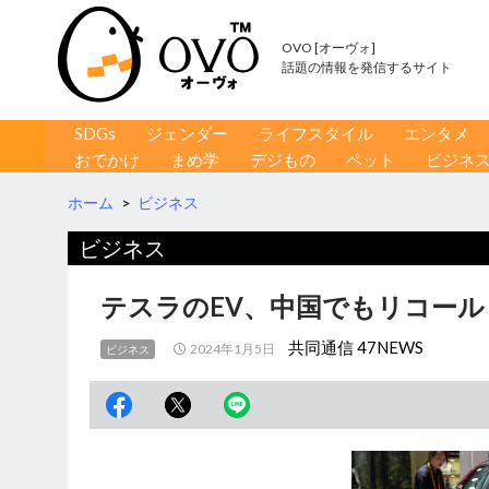
OVO [オーヴォ]
話題の情報を発信するサイト
コンテンツへ移動
検
SDGs
ジェンダー
ライフスタイル
エンタメ
索
おでかけ
まめ学
デジもの
ペット
ビジネ
ホーム
>
ビジネス
ビジネス
テスラのEV、中国でもリコール
共同通信 47NEWS
2024年1月5日
ビジネス