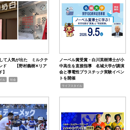
訴して人気が出た ミルクテ
ノーベル賞受賞・白川英樹博士が小
ンド 【野村義樹✕リア
中高生を直接指導 名城大学が講演
ド】
会と導電性プラスチック実験イベン
トを開催
,
イル
社会
,
ライフスタイル