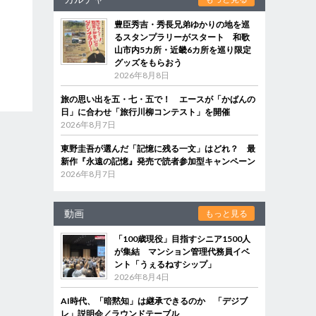
豊臣秀吉・秀長兄弟ゆかりの地を巡
るスタンプラリーがスタート 和歌
山市内5カ所・近畿6カ所を巡り限定
グッズをもらおう
2026年8月8日
旅の思い出を五・七・五で！ エースが「かばんの
日」に合わせ「旅行川柳コンテスト」を開催
2026年8月7日
東野圭吾が選んだ「記憶に残る一文」はどれ？ 最
新作『永遠の記憶』発売で読者参加型キャンペーン
2026年8月7日
動画
もっと見る
「100歳現役」目指すシニア1500人
が集結 マンション管理代務員イベ
ント「うぇるねすシップ」
2026年8月4日
AI時代、「暗黙知」は継承できるのか 「デジブ
レ」説明会／ラウンドテーブル