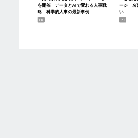
を開催 データとAIで変わる人事戦
ージ 名
略 科学的人事の最新事例
い
PR
PR