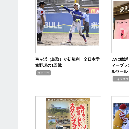
弓ヶ浜（鳥取）が初勝利 全日本学
LVに敗
童野球の1回戦
ィーブラ
ルワール
,
スポーツ
,
ライフスタ