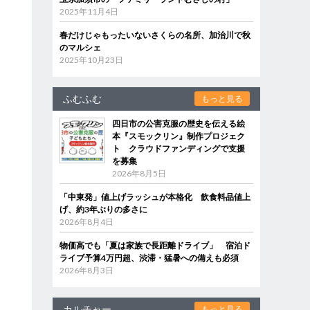
2025年11月4日
春だけじゃもったいないさくらの名所、加治川で秋
のマルシェ
2025年10月23日
ふむふむ
もっと見る
四日市の公害克服の歴史を伝える絵
本『スモックリン』制作プロジェク
ト クラウドファンディングで支援
を募集
2026年8月5日
「中東発」値上げラッシュが本格化 飲食料品値上
げ、約3年ぶりの多さに
2026年8月4日
物価高でも「夏は家族で長距離ドライブ」 宿泊ド
ライブ予算4万円超、渋滞・猛暑への備えも必須
2026年8月3日
カルチャー
もっと見る