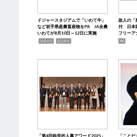
ドジャースタジアムで「いわて牛」
故人の「
など岩手県産農畜産物をPR JA全農
付 日本
いわてが8月10日～12日に実施
フリーア
,
,
スポーツ
ビジネス
PR
「第4回科学的人事アワード2025」
「ことだ