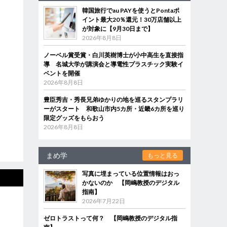
韓国旅行でau PAYを使うとPontaポ
イント最大20％還元！30万店舗以上
が対象に【9月30日まで】
2026年8月8日
ノーベル賞受賞・白川英樹博士が小中高生を直接指
導 名城大学が講演会と導電性プラスチック実験イ
ベントを開催
2026年8月8日
豊臣秀吉・秀長兄弟ゆかりの地を巡るスタンプラリ
ーがスタート 和歌山市内5カ所・近畿6カ所を巡り
限定グッズをもらおう
2026年8月8日
まめ学
もっと見る
写真に埋まっている位置情報はおっ
かないのか 【岡嶋教授のデジタル
指南】
2026年7月22日
ゼロトラストって何？ 【岡嶋教授のデジタル指