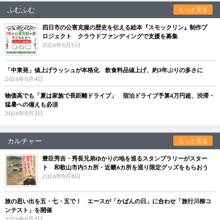
ふむふむ
もっと見る
四日市の公害克服の歴史を伝える絵本『スモックリン』制作プ
ロジェクト クラウドファンディングで支援を募集
2026年8月5日
「中東発」値上げラッシュが本格化 飲食料品値上げ、約3年ぶりの多さに
2026年8月4日
物価高でも「夏は家族で長距離ドライブ」 宿泊ドライブ予算4万円超、渋滞・
猛暑への備えも必須
2026年8月3日
カルチャー
もっと見る
豊臣秀吉・秀長兄弟ゆかりの地を巡るスタンプラリーがスター
ト 和歌山市内5カ所・近畿6カ所を巡り限定グッズをもらおう
2026年8月8日
旅の思い出を五・七・五で！ エースが「かばんの日」に合わせ「旅行川柳コ
ンテスト」を開催
2026年8月7日