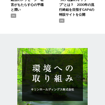
言がもたらす心の平穏
プ”とは？ 2030年の流
と潤い
行終結を目指すGAP6の
特設サイトを公開
PR
PR