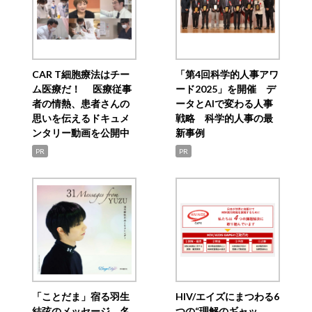
CAR T細胞療法はチー
「第4回科学的人事アワ
ム医療だ！ 医療従事
ード2025」を開催 デ
者の情熱、患者さんの
ータとAIで変わる人事
思いを伝えるドキュメ
戦略 科学的人事の最
ンタリー動画を公開中
新事例
PR
PR
「ことだま」宿る羽生
HIV/エイズにまつわる6
結弦のメッセージ 名
つの“理解のギャッ