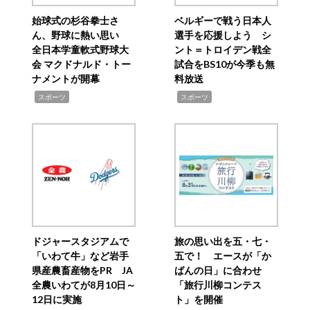
始球式の杉谷拳士さ
ベルギーで戦う日本人
ん、野球に熱い思い
選手を応援しよう シ
全日本学童軟式野球大
ント＝トロイデン戦全
会 マクドナルド・トー
試合をBS10が今季も無
ナメントが開幕
料放送
,
,
スポーツ
スポーツ
ドジャースタジアムで
旅の思い出を五・七・
「いわて牛」など岩手
五で！ エースが「か
県産農畜産物をPR JA
ばんの日」に合わせ
全農いわてが8月10日～
「旅行川柳コンテス
12日に実施
ト」を開催