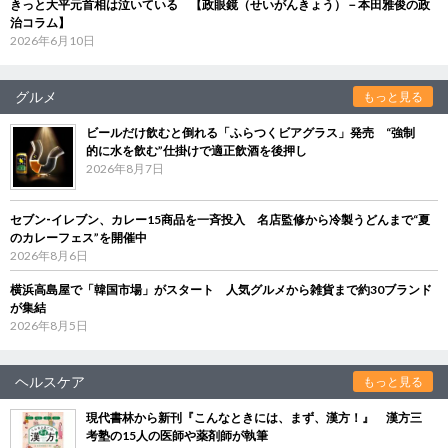
きっと大平元首相は泣いている 【政眼鏡（せいがんきょう）－本田雅俊の政
治コラム】
2026年6月10日
グルメ
もっと見る
ビールだけ飲むと倒れる「ふらつくビアグラス」発売 “強制
的に水を飲む”仕掛けで適正飲酒を後押し
2026年8月7日
セブン‐イレブン、カレー15商品を一斉投入 名店監修から冷製うどんまで“夏
のカレーフェス”を開催中
2026年8月6日
横浜高島屋で「韓国市場」がスタート 人気グルメから雑貨まで約30ブランド
が集結
2026年8月5日
ヘルスケア
もっと見る
現代書林から新刊『こんなときには、まず、漢方！』 漢方三
考塾の15人の医師や薬剤師が執筆