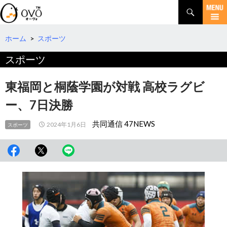
検
索
コ
ン
テ
ホーム
>
スポーツ
ン
スポーツ
ツ
へ
移
東福岡と桐蔭学園が対戦 高校ラグビ
動
ー、7日決勝
共同通信 47NEWS
2024年1月6日
スポーツ