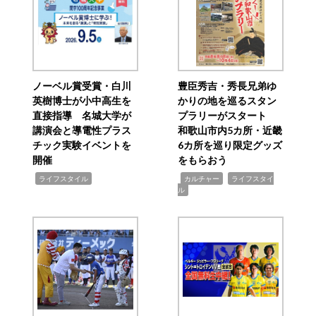
ノーベル賞受賞・白川
豊臣秀吉・秀長兄弟ゆ
英樹博士が小中高生を
かりの地を巡るスタン
直接指導 名城大学が
プラリーがスタート
講演会と導電性プラス
和歌山市内5カ所・近畿
チック実験イベントを
6カ所を巡り限定グッズ
開催
をもらおう
,
,
,
ライフスタイル
カルチャー
ライフスタイ
ル