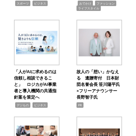
,
,
,
,
,
スポーツ
ビジネス
おでかけ
ファッション
ライフスタイル
「人がAIに求めるのは
故人の「想い」かなえ
信頼し相談できるこ
る 遺贈寄付 日本財
と」 ロジカがAI事業
団名誉会長 笹川陽平氏
者と導入機関の共通指
×フリーアナウンサー
針案を策定へ
長野智子氏
,
,
デジもの
ビジネス
PR