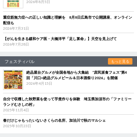
2026年8月5日
重症筋無力症への正しい知識と理解を 8月8日広島市で公開講座、オンライン
配信も
2026年7月31日
【がんを生きる緩和ケア医・大橋洋平「足し算命」】天空を見上げて
2026年7月28日
フェスティバル
もっと見る
絶品屋台グルメが全国各地から大集結 “庶民派食フェス”第4
回「川口×絶品グルメビール＆日本酒祭り2026」を開催
2026年4月15日
自分で収穫した秋野菜を使って芋煮作りを体験 埼玉県加須市の「ファミリー
ランドむさしの村」
2025年11月4日
春だけじゃもったいないさくらの名所、加治川で秋のマルシェ
2025年10月23日