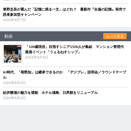
東野圭吾が選んだ「記憶に残る一文」はどれ？ 最新作『永遠の記憶』発売で
読者参加型キャンペーン
2026年8月7日
動画
もっと見る
「100歳現役」目指すシニア1500人が集結 マンション管理代
務員イベント「うぇるねすシップ」
2026年8月4日
AI時代、「暗黙知」は継承できるのか 「デジブレ」説明会／ラウンドテーブ
ル
2026年8月3日
紀伊勝浦の魅力を堪能 ホテル浦島、日昇館をリニューアル
2026年8月3日