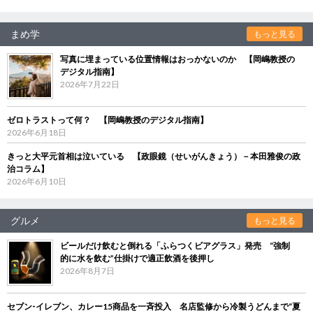
まめ学
もっと見る
写真に埋まっている位置情報はおっかないのか 【岡嶋教授の
デジタル指南】
2026年7月22日
ゼロトラストって何？ 【岡嶋教授のデジタル指南】
2026年6月18日
きっと大平元首相は泣いている 【政眼鏡（せいがんきょう）－本田雅俊の政
治コラム】
2026年6月10日
グルメ
もっと見る
ビールだけ飲むと倒れる「ふらつくビアグラス」発売 “強制
的に水を飲む”仕掛けで適正飲酒を後押し
2026年8月7日
セブン‐イレブン、カレー15商品を一斉投入 名店監修から冷製うどんまで“夏