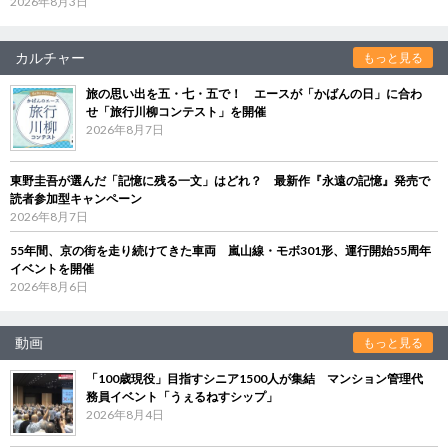
2026年8月3日
カルチャー
もっと見る
旅の思い出を五・七・五で！ エースが「かばんの日」に合わ
せ「旅行川柳コンテスト」を開催
2026年8月7日
東野圭吾が選んだ「記憶に残る一文」はどれ？ 最新作『永遠の記憶』発売で
読者参加型キャンペーン
2026年8月7日
55年間、京の街を走り続けてきた車両 嵐山線・モボ301形、運行開始55周年
イベントを開催
2026年8月6日
動画
もっと見る
「100歳現役」目指すシニア1500人が集結 マンション管理代
務員イベント「うぇるねすシップ」
2026年8月4日