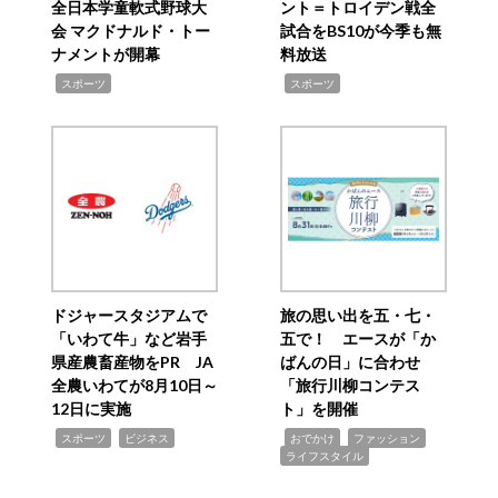
全日本学童軟式野球大
ント＝トロイデン戦全
会 マクドナルド・トー
試合をBS10が今季も無
ナメントが開幕
料放送
,
,
スポーツ
スポーツ
ドジャースタジアムで
旅の思い出を五・七・
「いわて牛」など岩手
五で！ エースが「か
県産農畜産物をPR JA
ばんの日」に合わせ
全農いわてが8月10日～
「旅行川柳コンテス
12日に実施
ト」を開催
,
,
,
,
,
スポーツ
ビジネス
おでかけ
ファッション
ライフスタイル