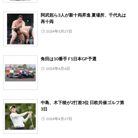
阿武剋ら3人が新十両昇進 夏場所、千代丸は
再十両
2024年3月27日
角田は10番手 F1日本GP予選
2024年4月6日
中島、木下稜が2打差3位 日欧共催ゴルフ第
3日
2024年4月27日