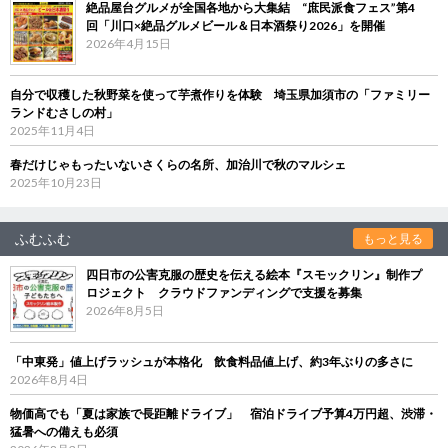
絶品屋台グルメが全国各地から大集結 “庶民派食フェス”第4
回「川口×絶品グルメビール＆日本酒祭り2026」を開催
2026年4月15日
自分で収穫した秋野菜を使って芋煮作りを体験 埼玉県加須市の「ファミリー
ランドむさしの村」
2025年11月4日
春だけじゃもったいないさくらの名所、加治川で秋のマルシェ
2025年10月23日
ふむふむ
もっと見る
四日市の公害克服の歴史を伝える絵本『スモックリン』制作プ
ロジェクト クラウドファンディングで支援を募集
2026年8月5日
「中東発」値上げラッシュが本格化 飲食料品値上げ、約3年ぶりの多さに
2026年8月4日
物価高でも「夏は家族で長距離ドライブ」 宿泊ドライブ予算4万円超、渋滞・
猛暑への備えも必須