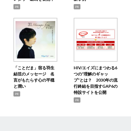
PR
PR
「ことだま」宿る羽生
HIV/エイズにまつわる6
結弦のメッセージ 名
つの“理解のギャッ
言がもたらす心の平穏
プ”とは？ 2030年の流
と潤い
行終結を目指すGAP6の
特設サイトを公開
PR
PR