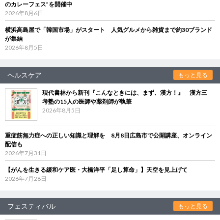
のカレーフェス”を開催中
2026年8月6日
横浜高島屋で「韓国市場」がスタート 人気グルメから雑貨まで約30ブランド
が集結
2026年8月5日
ヘルスケア
もっと見る
現代書林から新刊『こんなときには、まず、漢方！』 漢方三
考塾の15人の医師や薬剤師が執筆
2026年8月5日
重症筋無力症への正しい知識と理解を 8月8日広島市で公開講座、オンライン
配信も
2026年7月31日
【がんを生きる緩和ケア医・大橋洋平「足し算命」】天空を見上げて
2026年7月28日
フェスティバル
もっと見る