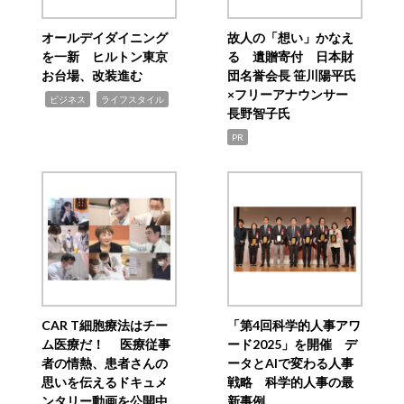
オールデイダイニング
故人の「想い」かなえ
を一新 ヒルトン東京
る 遺贈寄付 日本財
お台場、改装進む
団名誉会長 笹川陽平氏
×フリーアナウンサー
,
,
ビジネス
ライフスタイル
長野智子氏
PR
CAR T細胞療法はチー
「第4回科学的人事アワ
ム医療だ！ 医療従事
ード2025」を開催 デ
者の情熱、患者さんの
ータとAIで変わる人事
思いを伝えるドキュメ
戦略 科学的人事の最
ンタリー動画を公開中
新事例