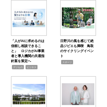
「人がAIに求めるのは
日野川の風を感じて絶
信頼し相談できるこ
品ジビエも満喫 鳥取
と」 ロジカがAI事業
のサイクリングイベン
者と導入機関の共通指
ト
針案を策定へ
,
スポーツ
,
,
デジもの
ビジネス