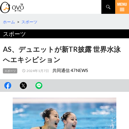
検
索
コ
ン
テ
ホーム
>
スポーツ
ン
スポーツ
ツ
へ
移
AS、デュエットが新TR披露 世界水泳
動
へエキシビション
共同通信 47NEWS
2024年1月7日
スポーツ