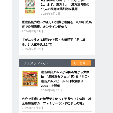
は、まず、漢方！』 漢方三考塾の
15人の医師や薬剤師が執筆
2026年8月5日
重症筋無力症への正しい知識と理解を 8月8日広島
市で公開講座、オンライン配信も
2026年7月31日
【がんを生きる緩和ケア医・大橋洋平「足し算
命」】天空を見上げて
2026年7月28日
フェスティバル
もっと見る
絶品屋台グルメが全国各地から大集
結 “庶民派食フェス”第4回「川口×
絶品グルメビール＆日本酒祭り
2026」を開催
2026年4月15日
自分で収穫した秋野菜を使って芋煮作りを体験 埼
玉県加須市の「ファミリーランドむさしの村」
2025年11月4日