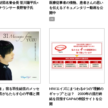
財団名誉会長 笹川陽平氏×
医療従事者の情熱、患者さんの思い
ナウンサー 長野智子氏
を伝えるドキュメンタリー動画を公
開中
PR
ま」宿る羽生結弦のメッセ
HIV/エイズにまつわる6つの“理解の
言がもたらす心の平穏と潤
ギャップ”とは？ 2030年の流行終
結を目指すGAP6の特設サイトを公
開