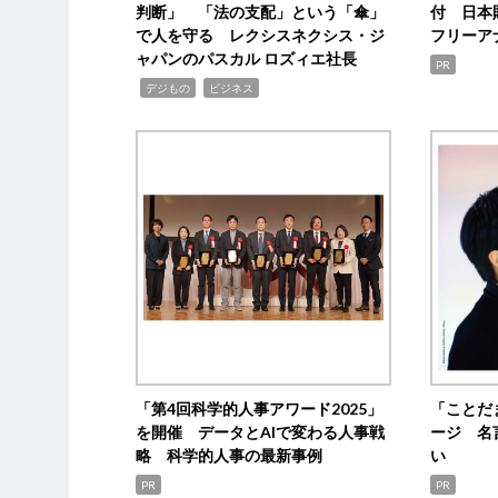
判断」 「法の支配」という「傘」
付 日本
で人を守る レクシスネクシス・ジ
フリーア
ャパンのパスカル ロズィエ社長
PR
,
,
デジもの
ビジネス
「第4回科学的人事アワード2025」
「ことだ
を開催 データとAIで変わる人事戦
ージ 名
略 科学的人事の最新事例
い
PR
PR