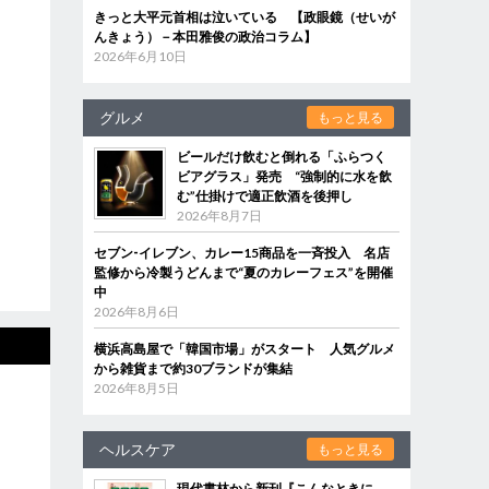
きっと大平元首相は泣いている 【政眼鏡（せいが
んきょう）－本田雅俊の政治コラム】
2026年6月10日
グルメ
もっと見る
ビールだけ飲むと倒れる「ふらつく
ビアグラス」発売 “強制的に水を飲
む”仕掛けで適正飲酒を後押し
2026年8月7日
セブン‐イレブン、カレー15商品を一斉投入 名店
監修から冷製うどんまで“夏のカレーフェス”を開催
中
2026年8月6日
横浜高島屋で「韓国市場」がスタート 人気グルメ
から雑貨まで約30ブランドが集結
2026年8月5日
ヘルスケア
もっと見る
現代書林から新刊『こんなときに