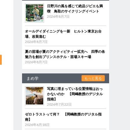
日野川の風を感じて絶品ジビエも満
喫 鳥取のサイクリングイベント
2026年8月7日
オールデイダイニングを一新 ヒルトン東京お台
場、改装進む
2026年8月7日
夏の苗場が夏のアクティビティー拡充へ 四季の各
魅力を創出プリンスホテル・苗場スキー場
2026年8月7日
まめ学
もっと見る
写真に埋まっている位置情報はおっ
かないのか 【岡嶋教授のデジタル
指南】
2026年7月22日
ゼロトラストって何？ 【岡嶋教授のデジタル指
南】
2026年6月18日