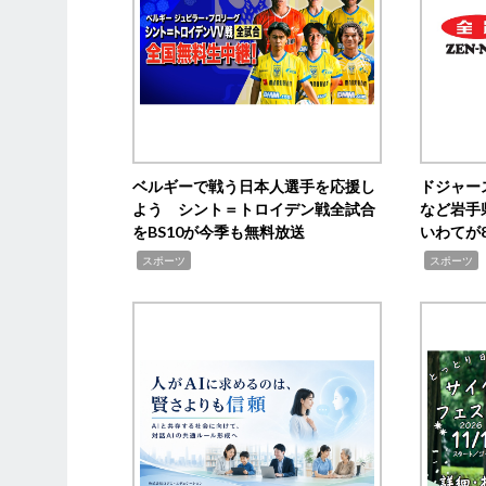
ベルギーで戦う日本人選手を応援し
ドジャー
よう シント＝トロイデン戦全試合
など岩手
をBS10が今季も無料放送
いわてが8
,
,
,
スポーツ
スポーツ