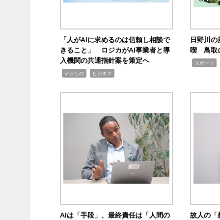
「人がAIに求めるのは信頼し相談で
日野川の
きること」 ロジカがAI事業者と導
喫 鳥取
入機関の共通指針案を策定へ
,
スポーツ
,
,
デジもの
ビジネス
AIは「手段」、最終責任は「人間の
故人の「