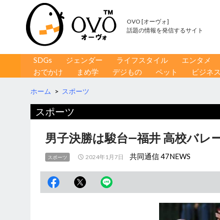
OVO [オーヴォ]
話題の情報を発信するサイト
コンテンツへ移動
検
SDGs
ジェンダー
ライフスタイル
エンタメ
索
おでかけ
まめ学
デジもの
ペット
ビジネ
ホーム
>
スポーツ
スポーツ
男子決勝は駿台―福井 高校バレ
共同通信 47NEWS
2024年1月7日
スポーツ