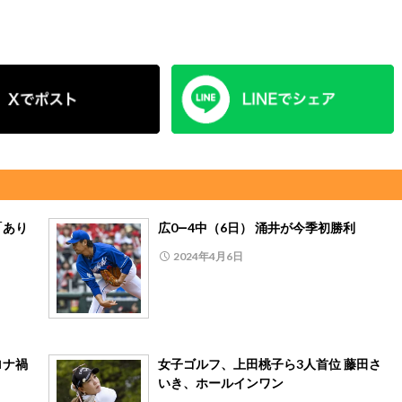
「あり
広0―4中（6日） 涌井が今季初勝利
2024年4月6日
ロナ禍
女子ゴルフ、上田桃子ら3人首位 藤田さ
いき、ホールインワン