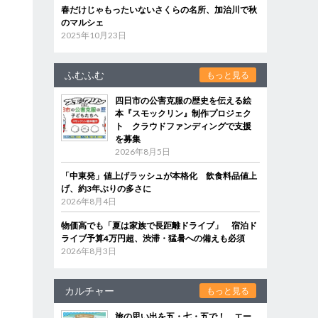
春だけじゃもったいないさくらの名所、加治川で秋
のマルシェ
2025年10月23日
ふむふむ
もっと見る
四日市の公害克服の歴史を伝える絵
本『スモックリン』制作プロジェク
ト クラウドファンディングで支援
を募集
2026年8月5日
「中東発」値上げラッシュが本格化 飲食料品値上
げ、約3年ぶりの多さに
2026年8月4日
物価高でも「夏は家族で長距離ドライブ」 宿泊ド
ライブ予算4万円超、渋滞・猛暑への備えも必須
2026年8月3日
カルチャー
もっと見る
旅の思い出を五・七・五で！ エー