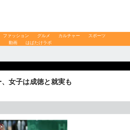
ファッション
グルメ
カルチャー
スポーツ
ス
動画
はばたけラボ
ー、女子は成徳と就実も