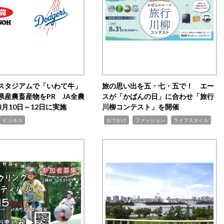
スタジアムで「いわて牛」
旅の思い出を五・七・五で！ エー
県産農畜産物をPR JA全農
スが「かばんの日」に合わせ「旅行
月10日～12日に実施
川柳コンテスト」を開催
,
,
,
ビジネス
おでかけ
ファッション
ライフスタイル