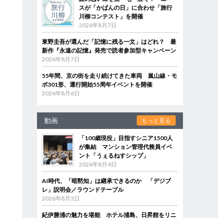
スが「かばんの日」に合わせ「旅行
川柳コンテスト」を開催
2026年8月7日
東野圭吾が選んだ「記憶に残る一文」はどれ？ 最
新作『永遠の記憶』発売で読者参加型キャンペーン
2026年8月7日
55年間、京の街を走り続けてきた車両 嵐山線・モ
ボ301形、運行開始55周年イベントを開催
2026年8月6日
動画
もっと見る
「100歳現役」目指すシニア1500人
が集結 マンション管理代務員イベ
ント「うぇるねすシップ」
2026年8月4日
AI時代、「暗黙知」は継承できるのか 「デジブ
レ」説明会／ラウンドテーブル
2026年8月3日
紀伊勝浦の魅力を堪能 ホテル浦島、日昇館をリニ