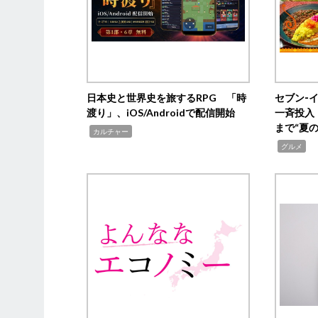
日本史と世界史を旅するRPG 「時
セブン‐
渡り」、iOS/Androidで配信開始
一斉投入
まで“夏
,
カルチャー
,
グルメ