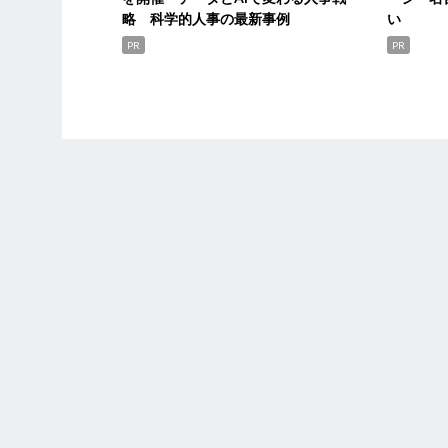
略 科学的人事の最新事例
い
PR
PR