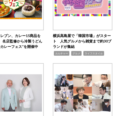
イレブン、カレー15商品を
横浜高島屋で「韓国市場」がスター
 名店監修から冷製うどん
ト 人気グルメから雑貨まで約30ブ
のカレーフェス”を開催中
ランドが集結
,
,
,
カルチャー
グルメ
ライフスタイル