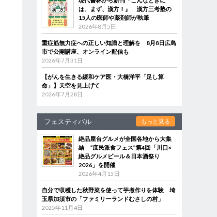
現代書林から新刊『こんなときに
は、まず、漢方！』 漢方三考塾の
15人の医師や薬剤師が執筆
2026年8月5日
重症筋無力症への正しい知識と理解を 8月8日広島
市で公開講座、オンライン配信も
2026年7月31日
【がんを生きる緩和ケア医・大橋洋平「足し算
命」】天空を見上げて
2026年7月28日
フェスティバル
もっと見る
絶品屋台グルメが全国各地から大集
結 “庶民派食フェス”第4回「川口×
絶品グルメビール＆日本酒祭り
2026」を開催
2026年4月15日
自分で収穫した秋野菜を使って芋煮作りを体験 埼
玉県加須市の「ファミリーランドむさしの村」
2025年11月4日