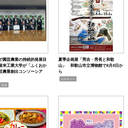
で園芸農業の持続的発展目
夏季企画展「秀吉・秀長と和歌
留米工業大学が「ふくおか
山」 和歌山市立博物館で8月8日か
芸農業創出コンソーシア
ら
,
カルチャー
社会