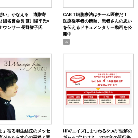
想い」かなえる 遺贈寄
CAR T細胞療法はチーム医療だ！
財団名誉会長 笹川陽平氏×
医療従事者の情熱、患者さんの思い
ナウンサー 長野智子氏
を伝えるドキュメンタリー動画を公
開中
PR
ま」宿る羽生結弦のメッセ
HIV/エイズにまつわる6つの“理解の
言がもたらす心の平穏と潤
ギャップ”とは？ 2030年の流行終