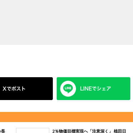
会長
2％物価目標実現へ「注意深く」 植田日