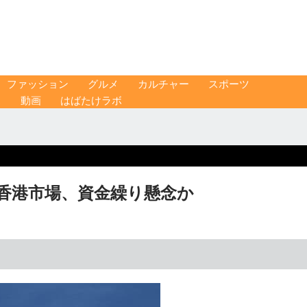
ファッション
グルメ
カルチャー
スポーツ
ス
動画
はばたけラボ
 香港市場、資金繰り懸念か