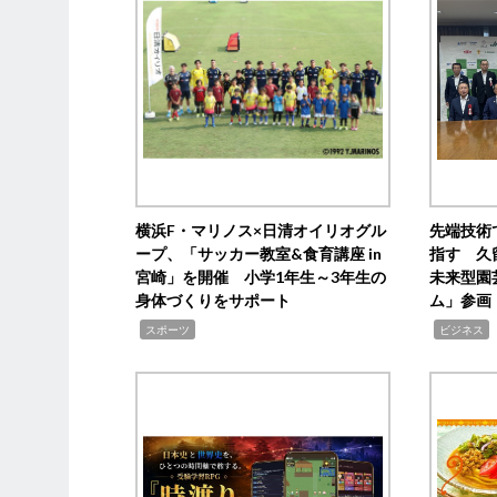
横浜F・マリノス×日清オイリオグル
先端技術
ープ、「サッカー教室&食育講座 in
指す 久
宮崎」を開催 小学1年生～3年生の
未来型園
身体づくりをサポート
ム」参画
,
,
,
スポーツ
ビジネス