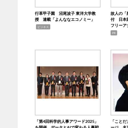
行革甲子園 沼尾波子 東洋大学教
故人の「
授 連載「よんななエコノミー」
付 日本
フリーア
,
ビジネス
PR
「第4回科学的人事アワード2025」
「ことだ
を開催 データとAIで変わる人事戦
ージ 名