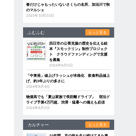
春だけじゃもったいないさくらの名所、加治川で秋
のマルシェ
2025年10月23日
ふむふむ
もっと見る
四日市の公害克服の歴史を伝える絵
本『スモックリン』制作プロジェク
ト クラウドファンディングで支援
を募集
2026年8月5日
「中東発」値上げラッシュが本格化 飲食料品値上
げ、約3年ぶりの多さに
2026年8月4日
物価高でも「夏は家族で長距離ドライブ」 宿泊ド
ライブ予算4万円超、渋滞・猛暑への備えも必須
2026年8月3日
カルチャー
もっと見る
55年間、京の街を走り続けてきた車