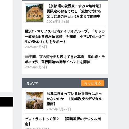
【京都 湯の花温泉・すみや亀峰菴】
夏限定のおもてなし「旅館で“涼”を
楽しむ夏の休日」8月末まで開催中
2026年8月6日
横浜F・マリノス×日清オイリオグループ、「サッカ
ー教室&食育講座 in 宮崎」を開催 小学1年生～3年
生の身体づくりをサポート
2026年8月6日
55年間、京の街を走り続けてきた車両 嵐山線・モ
ボ301形、運行開始55周年イベントを開催
2026年8月6日
まめ学
もっと見る
写真に埋まっている位置情報はおっ
かないのか 【岡嶋教授のデジタル
指南】
2026年7月22日
ゼロトラストって何？ 【岡嶋教授のデジタル指
南】