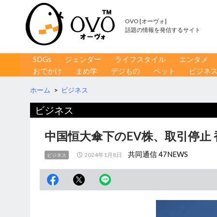
OVO [オーヴォ]
話題の情報を発信するサイト
コンテンツへ移動
検
SDGs
ジェンダー
ライフスタイル
エンタメ
索
おでかけ
まめ学
デジもの
ペット
ビジネ
ホーム
>
ビジネス
ビジネス
中国恒大傘下のEV株、取引停止
共同通信 47NEWS
2024年1月8日
ビジネス