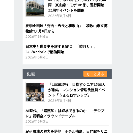
両 嵐山線・モボ301形、運行開始
55周年イベントを開催
2026年8月6日
夏季企画展「秀吉・秀長と和歌山」 和歌山市立博
物館で8月8日から
2026年8月6日
日本史と世界史を旅するRPG 「時渡り」、
iOS/Androidで配信開始
2026年8月6日
動画
もっと見る
「100歳現役」目指すシニア1500人
が集結 マンション管理代務員イベ
ント「うぇるねすシップ」
2026年8月4日
AI時代、「暗黙知」は継承できるのか 「デジブ
レ」説明会／ラウンドテーブル
2026年8月3日
紀伊勝浦の魅力を堪能 ホテル浦島、日昇館をリニ