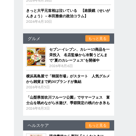
2026年6月18日
きっと大平元首相は泣いている 【政眼鏡（せいが
んきょう）－本田雅俊の政治コラム】
2026年6月10日
グルメ
もっと見る
セブン‐イレブン、カレー15商品を一
斉投入 名店監修から冷製うどんま
で“夏のカレーフェス”を開催中
2026年8月6日
横浜高島屋で「韓国市場」がスタート 人気グルメ
から雑貨まで約30ブランドが集結
2026年8月5日
「山梨県笛吹川フルーツ公園」でサマーフェス 富
士山を眺めながら水遊び、季節限定の桃のかき氷も
2026年8月3日
ヘルスケア
もっと見る