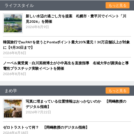
ライフスタイル
もっと見る
新しい水辺の過ごし方を提案 札幌市・豊平川でイベント「川
見2026」を開催
2026年8月9日
韓国旅行でau PAYを使うとPontaポイント最大20％還元！30万店舗以上が対象
に【9月30日まで】
2026年8月8日
ノーベル賞受賞・白川英樹博士が小中高生を直接指導 名城大学が講演会と導
電性プラスチック実験イベントを開催
2026年8月8日
まめ学
もっと見る
写真に埋まっている位置情報はおっかないのか 【岡嶋教授の
デジタル指南】
2026年7月22日
ゼロトラストって何？ 【岡嶋教授のデジタル指南】
2026年6月18日