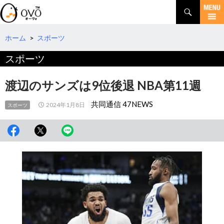
検
索
コ
ン
テ
ホーム
>
スポーツ
ン
スポーツ
ツ
へ
移
渡辺のサンズは9位後退 NBA第11週
動
共同通信 47NEWS
2024年1月8日
スポーツ