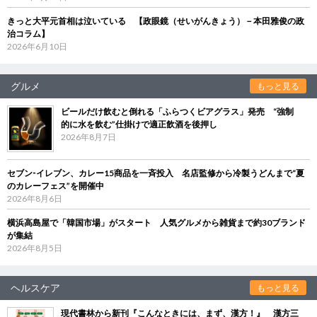
きっと大平元首相は泣いている 【政眼鏡（せいがんきょう）－本田雅俊の政
治コラム】
2026年6月10日
グルメ
もっと見る
ビールだけ飲むと倒れる「ふらつくビアグラス」発売 “強制
的に水を飲む”仕掛けで適正飲酒を後押し
2026年8月7日
セブン‐イレブン、カレー15商品を一斉投入 名店監修から冷製うどんまで“夏
のカレーフェス”を開催中
2026年8月6日
横浜高島屋で「韓国市場」がスタート 人気グルメから雑貨まで約30ブランド
が集結
2026年8月5日
ヘルスケア
もっと見る
現代書林から新刊『こんなときには、まず、漢方！』 漢方三