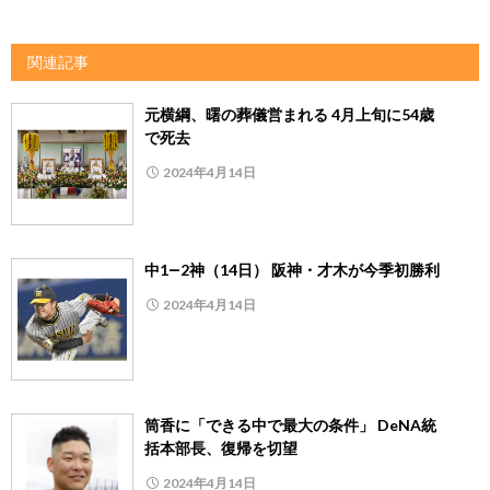
関連記事
元横綱、曙の葬儀営まれる 4月上旬に54歳
で死去
2024年4月14日
中1―2神（14日） 阪神・才木が今季初勝利
2024年4月14日
筒香に「できる中で最大の条件」 DeNA統
括本部長、復帰を切望
2024年4月14日