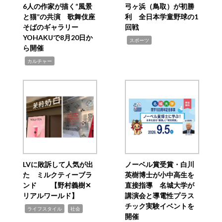
6人の作家が描く“風景
弓ヶ浜（鳥取）が初勝
と猫”の共演 歌舞伎座
利 全日本学童野球の1
そばのギャラリー
回戦
YOHAKUで8月20日か
,
スポーツ
ら開催
,
カルチャー
LVに敗訴して人気が出
ノーベル賞受賞・白川
た ミルクティーブラ
英樹博士が小中高生を
ンド 【野村義樹✕
直接指導 名城大学が
リアルワールド】
講演会と導電性プラス
チック実験イベントを
,
,
ライフスタイル
社会
開催