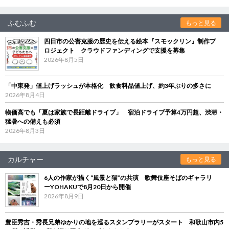
ふむふむ
もっと見る
四日市の公害克服の歴史を伝える絵本『スモックリン』制作プ
ロジェクト クラウドファンディングで支援を募集
2026年8月5日
「中東発」値上げラッシュが本格化 飲食料品値上げ、約3年ぶりの多さに
2026年8月4日
物価高でも「夏は家族で長距離ドライブ」 宿泊ドライブ予算4万円超、渋滞・
猛暑への備えも必須
2026年8月3日
カルチャー
もっと見る
6人の作家が描く“風景と猫”の共演 歌舞伎座そばのギャラリ
ーYOHAKUで8月20日から開催
2026年8月9日
豊臣秀吉・秀長兄弟ゆかりの地を巡るスタンプラリーがスタート 和歌山市内5