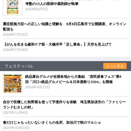
考塾の15人の医師や薬剤師が執筆
2026年8月5日
重症筋無力症への正しい知識と理解を 8月8日広島市で公開講座、オンライン
配信も
2026年7月31日
【がんを生きる緩和ケア医・大橋洋平「足し算命」】天空を見上げて
2026年7月28日
フェスティバル
もっと見る
絶品屋台グルメが全国各地から大集結 “庶民派食フェス”第4
回「川口×絶品グルメビール＆日本酒祭り2026」を開催
2026年4月15日
自分で収穫した秋野菜を使って芋煮作りを体験 埼玉県加須市の「ファミリー
ランドむさしの村」
2025年11月4日
春だけじゃもったいないさくらの名所、加治川で秋のマルシェ
2025年10月23日