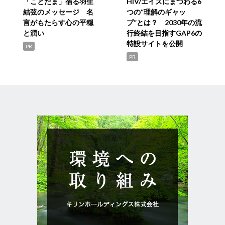
「ことだま」宿る羽生
HIV/エイズにまつわる6
結弦のメッセージ 名
つの“理解のギャッ
言がもたらす心の平穏
プ”とは？ 2030年の流
と潤い
行終結を目指すGAP6の
特設サイトを公開
PR
PR