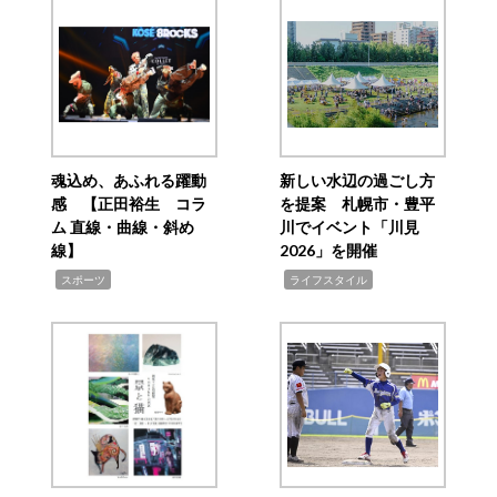
魂込め、あふれる躍動
新しい水辺の過ごし方
感 【正田裕生 コラ
を提案 札幌市・豊平
ム 直線・曲線・斜め
川でイベント「川見
線】
2026」を開催
,
,
スポーツ
ライフスタイル