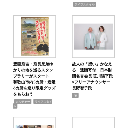
,
ライフスタイル
豊臣秀吉・秀長兄弟ゆ
故人の「想い」かなえ
かりの地を巡るスタン
る 遺贈寄付 日本財
プラリーがスタート
団名誉会長 笹川陽平氏
和歌山市内5カ所・近畿
×フリーアナウンサー
6カ所を巡り限定グッズ
長野智子氏
をもらおう
PR
,
,
カルチャー
ライフスタイ
ル