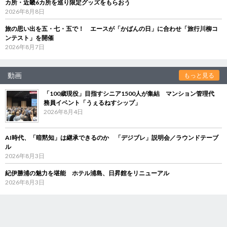
カ所・近畿6カ所を巡り限定グッズをもらおう
2026年8月8日
旅の思い出を五・七・五で！ エースが「かばんの日」に合わせ「旅行川柳コ
ンテスト」を開催
2026年8月7日
動画
もっと見る
「100歳現役」目指すシニア1500人が集結 マンション管理代
務員イベント「うぇるねすシップ」
2026年8月4日
AI時代、「暗黙知」は継承できるのか 「デジブレ」説明会／ラウンドテーブ
ル
2026年8月3日
紀伊勝浦の魅力を堪能 ホテル浦島、日昇館をリニューアル
2026年8月3日