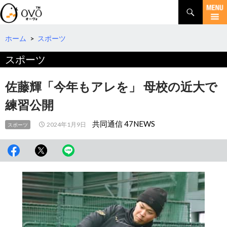
検
索
コ
ン
テ
ホーム
>
スポーツ
ン
スポーツ
ツ
へ
移
佐藤輝「今年もアレを」 母校の近大で
動
練習公開
共同通信 47NEWS
2024年1月9日
スポーツ