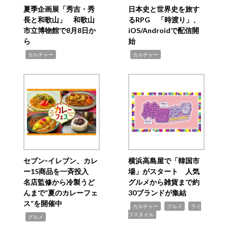
夏季企画展「秀吉・秀
日本史と世界史を旅す
長と和歌山」 和歌山
るRPG 「時渡り」、
市立博物館で8月8日か
iOS/Androidで配信開
ら
始
,
,
カルチャー
カルチャー
セブン‐イレブン、カレ
横浜高島屋で「韓国市
ー15商品を一斉投入
場」がスタート 人気
名店監修から冷製うど
グルメから雑貨まで約
んまで“夏のカレーフェ
30ブランドが集結
ス”を開催中
,
,
,
カルチャー
グルメ
ライ
フスタイル
,
グルメ