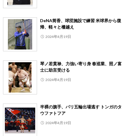
DeNA筒香、球団施設で練習 米球界から復
帰、軽々と柵越え
2024年4月19日
琴ノ若貫禄、力強い寄り身 春巡業、照ノ富
士に助言受ける
2024年4月19日
半裸の旗手、パリ五輪出場逃す トンガのタ
ウファトフア
2024年4月19日