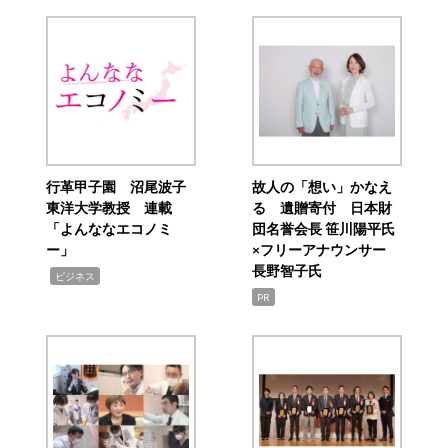
行革甲子園 沼尾波子
故人の「想い」かなえ
東洋大学教授 連載
る 遺贈寄付 日本財
「よんななエコノミ
団名誉会長 笹川陽平氏
ー」
×フリーアナウンサー
長野智子氏
,
ビジネス
PR