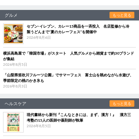
グルメ
もっと見る
セブン‐イレブン、カレー15商品を一斉投入 名店監修から冷
製うどんまで“夏のカレーフェス”を開催中
2026年8月6日
横浜高島屋で「韓国市場」がスタート 人気グルメから雑貨まで約30ブランド
が集結
2026年8月5日
「山梨県笛吹川フルーツ公園」でサマーフェス 富士山を眺めながら水遊び、
季節限定の桃のかき氷も
2026年8月3日
ヘルスケア
もっと見る
現代書林から新刊『こんなときには、まず、漢方！』 漢方三
考塾の15人の医師や薬剤師が執筆
2026年8月5日