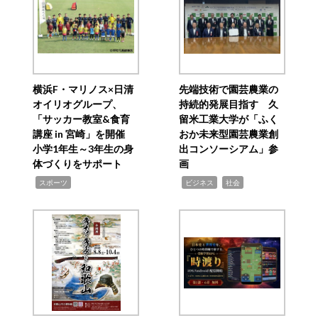
横浜F・マリノス×日清
先端技術で園芸農業の
オイリオグループ、
持続的発展目指す 久
「サッカー教室&食育
留米工業大学が「ふく
講座 in 宮崎」を開催
おか未来型園芸農業創
小学1年生～3年生の身
出コンソーシアム」参
体づくりをサポート
画
,
,
,
スポーツ
ビジネス
社会