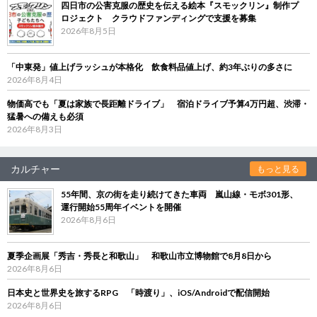
四日市の公害克服の歴史を伝える絵本『スモックリン』制作プ
ロジェクト クラウドファンディングで支援を募集
2026年8月5日
「中東発」値上げラッシュが本格化 飲食料品値上げ、約3年ぶりの多さに
2026年8月4日
物価高でも「夏は家族で長距離ドライブ」 宿泊ドライブ予算4万円超、渋滞・
猛暑への備えも必須
2026年8月3日
カルチャー
もっと見る
55年間、京の街を走り続けてきた車両 嵐山線・モボ301形、
運行開始55周年イベントを開催
2026年8月6日
夏季企画展「秀吉・秀長と和歌山」 和歌山市立博物館で8月8日から
2026年8月6日
日本史と世界史を旅するRPG 「時渡り」、iOS/Androidで配信開始
2026年8月6日