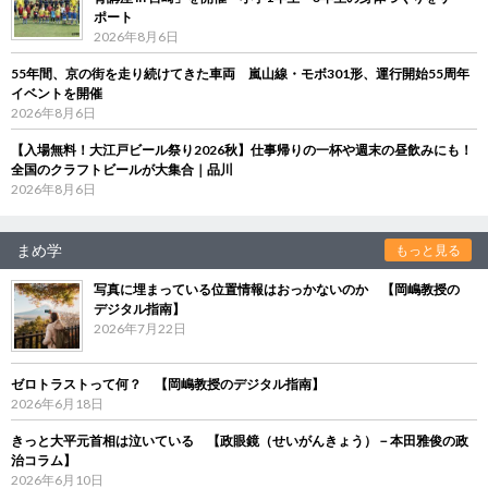
ポート
2026年8月6日
55年間、京の街を走り続けてきた車両 嵐山線・モボ301形、運行開始55周年
イベントを開催
2026年8月6日
【入場無料！大江戸ビール祭り2026秋】仕事帰りの一杯や週末の昼飲みにも！
全国のクラフトビールが大集合｜品川
2026年8月6日
まめ学
もっと見る
写真に埋まっている位置情報はおっかないのか 【岡嶋教授の
デジタル指南】
2026年7月22日
ゼロトラストって何？ 【岡嶋教授のデジタル指南】
2026年6月18日
きっと大平元首相は泣いている 【政眼鏡（せいがんきょう）－本田雅俊の政
治コラム】
2026年6月10日