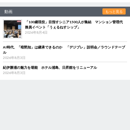
動画
もっと見る
「100歳現役」目指すシニア1500人が集結 マンション管理代
務員イベント「うぇるねすシップ」
2026年8月4日
AI時代、「暗黙知」は継承できるのか 「デジブレ」説明会／ラウンドテーブ
ル
2026年8月3日
紀伊勝浦の魅力を堪能 ホテル浦島、日昇館をリニューアル
2026年8月3日