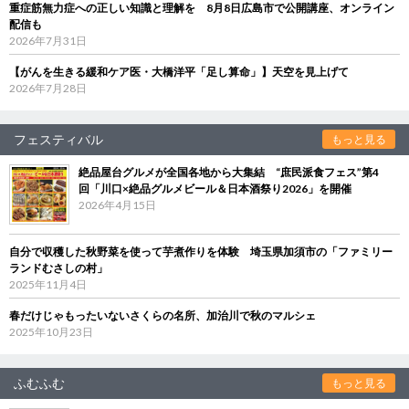
重症筋無力症への正しい知識と理解を 8月8日広島市で公開講座、オンライン
配信も
2026年7月31日
【がんを生きる緩和ケア医・大橋洋平「足し算命」】天空を見上げて
2026年7月28日
フェスティバル
もっと見る
絶品屋台グルメが全国各地から大集結 “庶民派食フェス”第4
回「川口×絶品グルメビール＆日本酒祭り2026」を開催
2026年4月15日
自分で収穫した秋野菜を使って芋煮作りを体験 埼玉県加須市の「ファミリー
ランドむさしの村」
2025年11月4日
春だけじゃもったいないさくらの名所、加治川で秋のマルシェ
2025年10月23日
ふむふむ
もっと見る