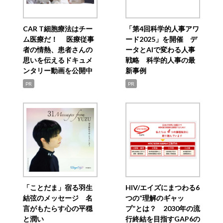
CAR T細胞療法はチー
「第4回科学的人事アワ
ム医療だ！ 医療従事
ード2025」を開催 デ
者の情熱、患者さんの
ータとAIで変わる人事
思いを伝えるドキュメ
戦略 科学的人事の最
ンタリー動画を公開中
新事例
PR
PR
「ことだま」宿る羽生
HIV/エイズにまつわる6
結弦のメッセージ 名
つの“理解のギャッ
言がもたらす心の平穏
プ”とは？ 2030年の流
と潤い
行終結を目指すGAP6の