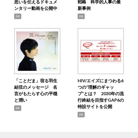
思いを伝えるドキュメ
戦略 科学的人事の最
ンタリー動画を公開中
新事例
PR
PR
「ことだま」宿る羽生
HIV/エイズにまつわる6
結弦のメッセージ 名
つの“理解のギャッ
言がもたらす心の平穏
プ”とは？ 2030年の流
と潤い
行終結を目指すGAP6の
特設サイトを公開
PR
PR