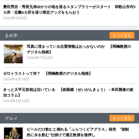
豊臣秀吉・秀長兄弟ゆかりの地を巡るスタンプラリーがスタート 和歌山市内5
カ所・近畿6カ所を巡り限定グッズをもらおう
2026年8月8日
まめ学
もっと見る
写真に埋まっている位置情報はおっかないのか 【岡嶋教授の
デジタル指南】
2026年7月22日
ゼロトラストって何？ 【岡嶋教授のデジタル指南】
2026年6月18日
きっと大平元首相は泣いている 【政眼鏡（せいがんきょう）－本田雅俊の政
治コラム】
2026年6月10日
グルメ
もっと見る
ビールだけ飲むと倒れる「ふらつくビアグラス」発売 “強制
的に水を飲む”仕掛けで適正飲酒を後押し