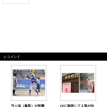
レコメンド
弓ヶ浜（鳥取）が初勝
LVに敗訴して人気が出