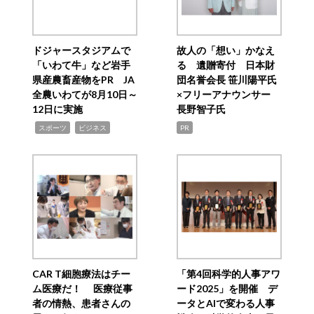
ドジャースタジアムで
故人の「想い」かなえ
「いわて牛」など岩手
る 遺贈寄付 日本財
県産農畜産物をPR JA
団名誉会長 笹川陽平氏
全農いわてが8月10日～
×フリーアナウンサー
12日に実施
長野智子氏
,
,
スポーツ
ビジネス
PR
CAR T細胞療法はチー
「第4回科学的人事アワ
ム医療だ！ 医療従事
ード2025」を開催 デ
者の情熱、患者さんの
ータとAIで変わる人事