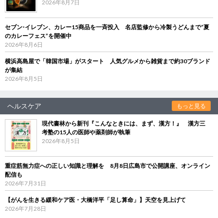
2026年8月7日
セブン‐イレブン、カレー15商品を一斉投入 名店監修から冷製うどんまで“夏
のカレーフェス”を開催中
2026年8月6日
横浜高島屋で「韓国市場」がスタート 人気グルメから雑貨まで約30ブランド
が集結
2026年8月5日
ヘルスケア
もっと見る
現代書林から新刊『こんなときには、まず、漢方！』 漢方三
考塾の15人の医師や薬剤師が執筆
2026年8月5日
重症筋無力症への正しい知識と理解を 8月8日広島市で公開講座、オンライン
配信も
2026年7月31日
【がんを生きる緩和ケア医・大橋洋平「足し算命」】天空を見上げて
2026年7月28日