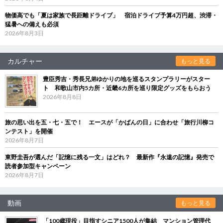
物価高でも「夏は家族で長距離ドライブ」 宿泊ドライブ予算4万円超、渋滞・
猛暑への備えも必須
2026年8月3日
カルチャー
もっと見る
豊臣秀吉・秀長兄弟ゆかりの地を巡るスタンプラリーがスター
ト 和歌山市内5カ所・近畿6カ所を巡り限定グッズをもらおう
2026年8月8日
旅の思い出を五・七・五で！ エースが「かばんの日」に合わせ「旅行川柳コ
ンテスト」を開催
2026年8月7日
東野圭吾が選んだ「記憶に残る一文」はどれ？ 最新作『永遠の記憶』発売で
読者参加型キャンペーン
2026年8月7日
動画
もっと見る
「100歳現役」目指すシニア1500人が集結 マンション管理代