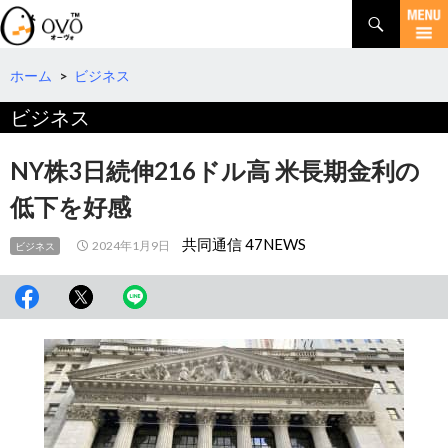
検
索
コ
ン
テ
ホーム
>
ビジネス
ン
ビジネス
ツ
へ
移
NY株3日続伸216ドル高 米長期金利の
動
低下を好感
共同通信 47NEWS
2024年1月9日
ビジネス