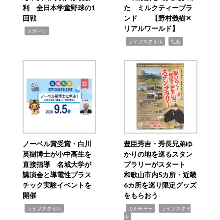
利 全日本学童野球の1
た ミルクティーブラ
回戦
ンド 【野村義樹✕
リアルワールド】
,
スポーツ
,
,
ライフスタイル
社会
ノーベル賞受賞・白川
豊臣秀吉・秀長兄弟ゆ
英樹博士が小中高生を
かりの地を巡るスタン
直接指導 名城大学が
プラリーがスタート
講演会と導電性プラス
和歌山市内5カ所・近畿
チック実験イベントを
6カ所を巡り限定グッズ
開催
をもらおう
,
,
,
ライフスタイル
カルチャー
ライフスタイ
ル