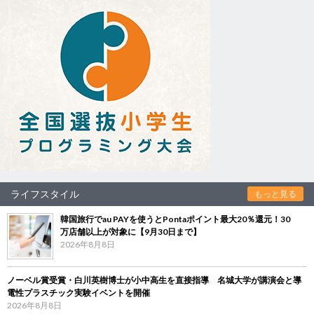
ライフスタイル
もっと見る
韓国旅行でau PAYを使うとPontaポイント最大20％還元！30
万店舗以上が対象に【9月30日まで】
2026年8月8日
ノーベル賞受賞・白川英樹博士が小中高生を直接指導 名城大学が講演会と導
電性プラスチック実験イベントを開催
2026年8月8日