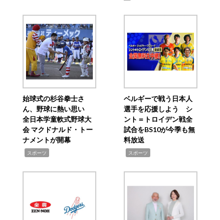
始球式の杉谷拳士さ
ベルギーで戦う日本人
ん、野球に熱い思い
選手を応援しよう シ
全日本学童軟式野球大
ント＝トロイデン戦全
会 マクドナルド・トー
試合をBS10が今季も無
ナメントが開幕
料放送
,
,
スポーツ
スポーツ