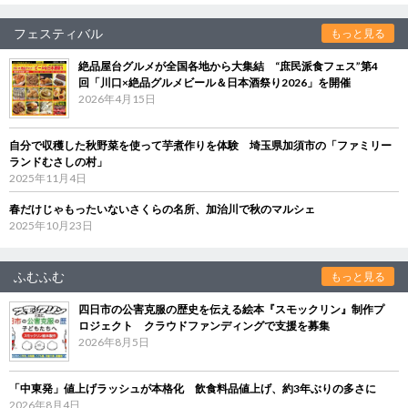
フェスティバル
もっと見る
絶品屋台グルメが全国各地から大集結 “庶民派食フェス”第4
回「川口×絶品グルメビール＆日本酒祭り2026」を開催
2026年4月15日
自分で収穫した秋野菜を使って芋煮作りを体験 埼玉県加須市の「ファミリー
ランドむさしの村」
2025年11月4日
春だけじゃもったいないさくらの名所、加治川で秋のマルシェ
2025年10月23日
ふむふむ
もっと見る
四日市の公害克服の歴史を伝える絵本『スモックリン』制作プ
ロジェクト クラウドファンディングで支援を募集
2026年8月5日
「中東発」値上げラッシュが本格化 飲食料品値上げ、約3年ぶりの多さに
2026年8月4日