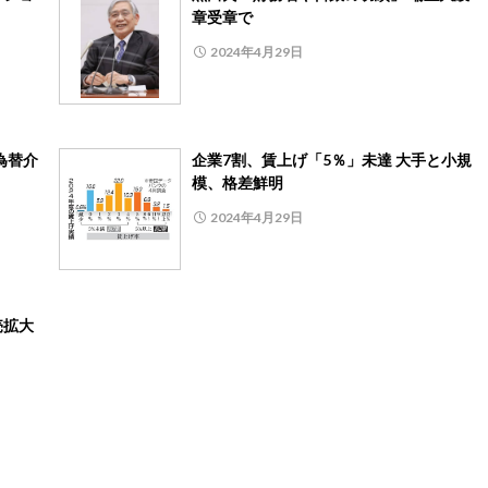
章受章で
2024年4月29日
為替介
企業7割、賃上げ「5％」未達 大手と小規
模、格差鮮明
2024年4月29日
売拡大