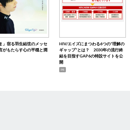
ま」宿る羽生結弦のメッセ
HIV/エイズにまつわる6つの“理解の
言がもたらす心の平穏と潤
ギャップ”とは？ 2030年の流行終
結を目指すGAP6の特設サイトを公
開
PR