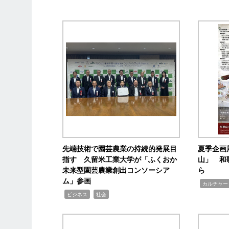
先端技術で園芸農業の持続的発展目
夏季企画
指す 久留米工業大学が「ふくおか
山」 和
未来型園芸農業創出コンソーシア
ら
ム」参画
,
カルチャー
,
,
ビジネス
社会