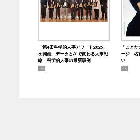
「第4回科学的人事アワード2025」
「ことだ
を開催 データとAIで変わる人事戦
ージ 名
略 科学的人事の最新事例
い
PR
PR