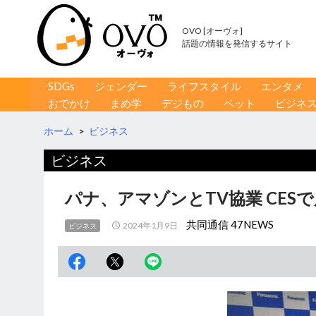
OVO [オーヴォ]
話題の情報を発信するサイト
コンテンツへ移動
検
SDGs
ジェンダー
ライフスタイル
エンタメ
索
おでかけ
まめ学
デジもの
ペット
ビジネ
ホーム
>
ビジネス
ビジネス
パナ、アマゾンとTV協業 CES
共同通信 47NEWS
2024年1月9日
ビジネス