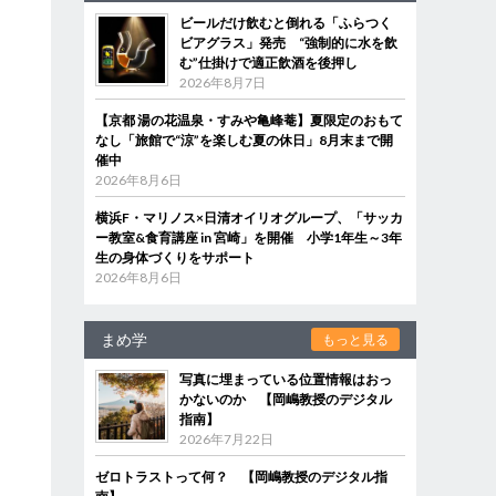
ビールだけ飲むと倒れる「ふらつく
ビアグラス」発売 “強制的に水を飲
む”仕掛けで適正飲酒を後押し
2026年8月7日
【京都 湯の花温泉・すみや亀峰菴】夏限定のおもて
なし「旅館で“涼”を楽しむ夏の休日」8月末まで開
催中
2026年8月6日
横浜F・マリノス×日清オイリオグループ、「サッカ
ー教室&食育講座 in 宮崎」を開催 小学1年生～3年
生の身体づくりをサポート
2026年8月6日
まめ学
もっと見る
写真に埋まっている位置情報はおっ
かないのか 【岡嶋教授のデジタル
指南】
2026年7月22日
ゼロトラストって何？ 【岡嶋教授のデジタル指