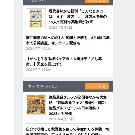
ヘルスケア
もっと見る
現代書林から新刊『こんなときに
は、まず、漢方！』 漢方三考塾の
15人の医師や薬剤師が執筆
2026年8月5日
重症筋無力症への正しい知識と理解を 8月8日広島
市で公開講座、オンライン配信も
2026年7月31日
【がんを生きる緩和ケア医・大橋洋平「足し算
命」】天空を見上げて
2026年7月28日
フェスティバル
もっと見る
絶品屋台グルメが全国各地から大集
結 “庶民派食フェス”第4回「川口×
絶品グルメビール＆日本酒祭り
2026」を開催
2026年4月15日
自分で収穫した秋野菜を使って芋煮作りを体験 埼
玉県加須市の「ファミリーランドむさしの村」