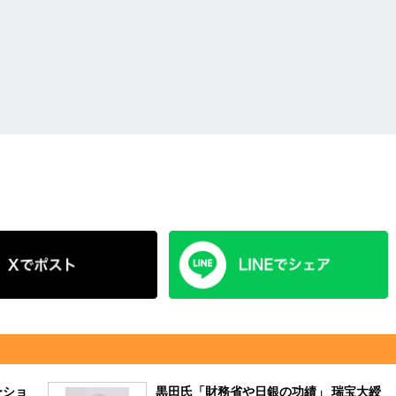
ーショ
黒田氏「財務省や日銀の功績」 瑞宝大綬