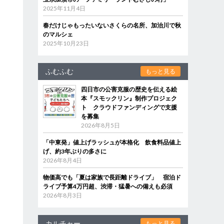
2025年11月4日
春だけじゃもったいないさくらの名所、加治川で秋
のマルシェ
2025年10月23日
ふむふむ
もっと見る
四日市の公害克服の歴史を伝える絵
本『スモックリン』制作プロジェク
ト クラウドファンディングで支援
を募集
2026年8月5日
「中東発」値上げラッシュが本格化 飲食料品値上
げ、約3年ぶりの多さに
2026年8月4日
物価高でも「夏は家族で長距離ドライブ」 宿泊ド
ライブ予算4万円超、渋滞・猛暑への備えも必須
2026年8月3日
カルチャー
もっと見る