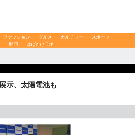
ファッション
グルメ
カルチャー
スポーツ
ス
動画
はばたけラボ
で展示、太陽電池も