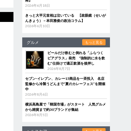
南】
2026年6月18日
きっと大平元首相は泣いている 【政眼鏡（せいが
んきょう）－本田雅俊の政治コラム】
2026年6月10日
グルメ
もっと見る
ビールだけ飲むと倒れる「ふらつく
ビアグラス」発売 “強制的に水を飲
む”仕掛けで適正飲酒を後押し
2026年8月7日
セブン‐イレブン、カレー15商品を一斉投入 名店
監修から冷製うどんまで“夏のカレーフェス”を開催
中
2026年8月6日
横浜高島屋で「韓国市場」がスタート 人気グルメ
から雑貨まで約30ブランドが集結
2026年8月5日