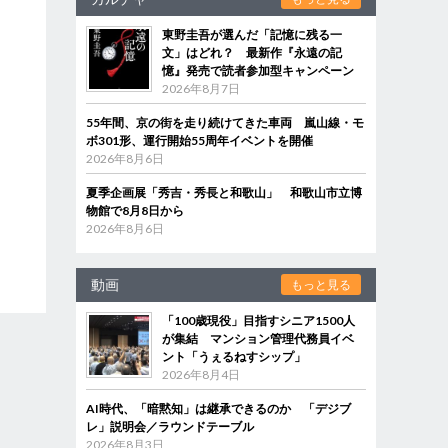
東野圭吾が選んだ「記憶に残る一
文」はどれ？ 最新作『永遠の記
憶』発売で読者参加型キャンペーン
2026年8月7日
55年間、京の街を走り続けてきた車両 嵐山線・モ
ボ301形、運行開始55周年イベントを開催
2026年8月6日
夏季企画展「秀吉・秀長と和歌山」 和歌山市立博
物館で8月8日から
2026年8月6日
動画
もっと見る
「100歳現役」目指すシニア1500人
が集結 マンション管理代務員イベ
ント「うぇるねすシップ」
2026年8月4日
AI時代、「暗黙知」は継承できるのか 「デジブ
レ」説明会／ラウンドテーブル
2026年8月3日