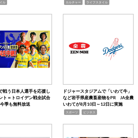
,
,
イル
カルチャー
ライフスタイル
で戦う日本人選手を応援し
ドジャースタジアムで「いわて牛」
ント＝トロイデン戦全試合
など岩手県産農畜産物をPR JA全農
0が今季も無料放送
いわてが8月10日～12日に実施
,
,
スポーツ
ビジネス