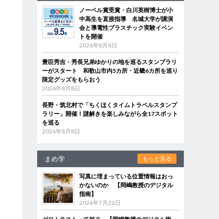
ノーベル賞受賞・白川英樹博士が小
中高生を直接指導 名城大学が講演
会と導電性プラスチック実験イベン
トを開催
2026年8月8日
豊臣秀吉・秀長兄弟ゆかりの地を巡るスタンプラリ
ーがスタート 和歌山市内5カ所・近畿6カ所を巡り
限定グッズをもらおう
2026年8月8日
長野・筑北村で「ちくほくタイムトラベルスタンプ
ラリー」開催！謎解きを楽しみながら全17スポット
を巡る
2026年8月8日
まめ学
もっと見る
写真に埋まっている位置情報はおっ
かないのか 【岡嶋教授のデジタル
指南】
2026年7月22日