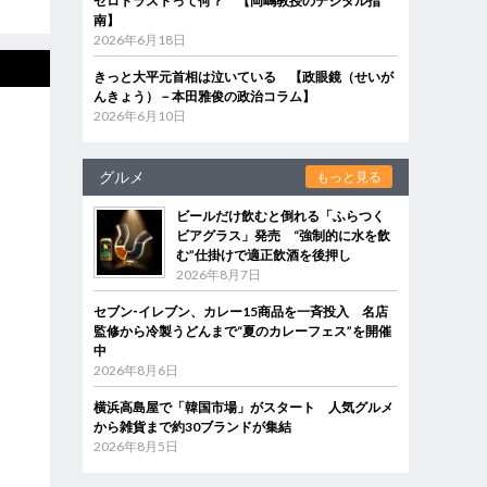
ゼロトラストって何？ 【岡嶋教授のデジタル指
南】
2026年6月18日
きっと大平元首相は泣いている 【政眼鏡（せいが
んきょう）－本田雅俊の政治コラム】
2026年6月10日
グルメ
もっと見る
ビールだけ飲むと倒れる「ふらつく
ビアグラス」発売 “強制的に水を飲
む”仕掛けで適正飲酒を後押し
2026年8月7日
セブン‐イレブン、カレー15商品を一斉投入 名店
監修から冷製うどんまで“夏のカレーフェス”を開催
中
2026年8月6日
横浜高島屋で「韓国市場」がスタート 人気グルメ
から雑貨まで約30ブランドが集結
2026年8月5日