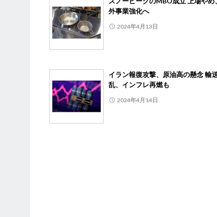
スノーピークのMBO成立 上場やめ
外事業強化へ
2024年4月13日
イラン報復攻撃、原油高の懸念 輸
乱、インフレ再燃も
2024年4月14日