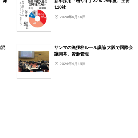
、海
新卒採用「増やす」37％ 25年度、主要
118社
2024年4月14日
送混
サンマの漁獲枠ルール議論 大阪で国際会
議開幕、資源管理
2024年4月15日