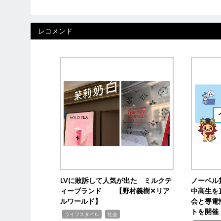
レコメンド
LVに敗訴して人気が出た ミルクテ
ノーベル
ィーブランド 【野村義樹✕リア
中高生を
ルワールド】
会と導電
トを開催
,
,
ライフスタイル
社会