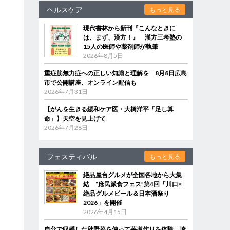
ヘルスケア
もっと見る
現代書林から新刊『こんなときに
は、まず、漢方！』 漢方三考塾の
15人の医師や薬剤師が執筆
2026年8月5日
重症筋無力症への正しい知識と理解を 8月8日広島
市で公開講座、オンライン配信も
2026年7月31日
【がんを生きる緩和ケア医・大橋洋平「足し算
命」】天空を見上げて
2026年7月28日
フェスティバル
もっと見る
絶品屋台グルメが全国各地から大集
結 “庶民派食フェス”第4回「川口×
絶品グルメビール＆日本酒祭り
2026」を開催
2026年4月15日
自分で収穫した秋野菜を使って芋煮作りを体験 埼