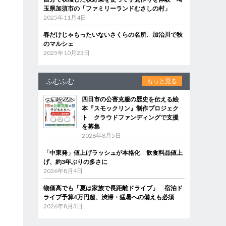
玉県加須市の「ファミリーランドむさしの村」
2025年11月4日
春だけじゃもったいないさくらの名所、加治川で秋
のマルシェ
2025年10月23日
ふむふむ
もっと見る
四日市の公害克服の歴史を伝える絵
本『スモックリン』制作プロジェク
ト クラウドファンディングで支援
を募集
2026年8月5日
「中東発」値上げラッシュが本格化 飲食料品値上
げ、約3年ぶりの多さに
2026年8月4日
物価高でも「夏は家族で長距離ドライブ」 宿泊ド
ライブ予算4万円超、渋滞・猛暑への備えも必須
2026年8月3日