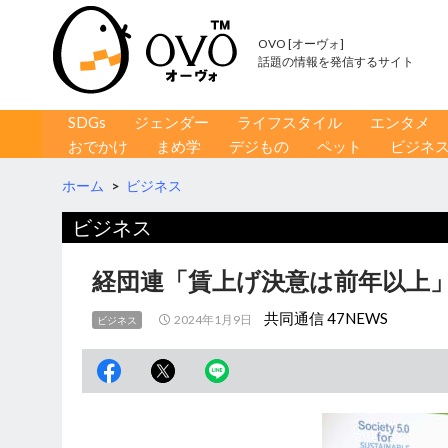
OVO [オーヴォ]
話題の情報を発信するサイト
コンテンツへ移動
検
SDGs
ジェンダー
ライフスタイル
エンタメ
索
おでかけ
まめ学
デジもの
ペット
ビジネ
ホーム
>
ビジネス
ビジネス
経団連「賃上げ決意は前年以上」
共同通信 47NEWS
2024年1月9日
ビジネス