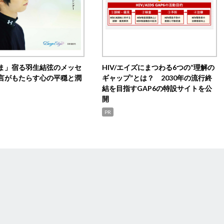
ま」宿る羽生結弦のメッセ
HIV/エイズにまつわる6つの“理解の
言がもたらす心の平穏と潤
ギャップ”とは？ 2030年の流行終
結を目指すGAP6の特設サイトを公
開
PR