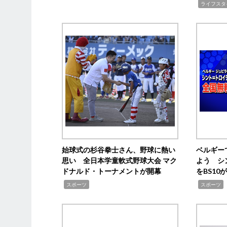
,
ライフスタ
始球式の杉谷拳士さん、野球に熱い
ベルギー
思い 全日本学童軟式野球大会 マク
よう シ
ドナルド・トーナメントが開幕
をBS1
,
,
スポーツ
スポーツ