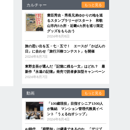
カルチャー
もっと見る
豊臣秀吉・秀長兄弟ゆかりの地を巡
るスタンプラリーがスタート 和歌
山市内5カ所・近畿6カ所を巡り限定
グッズをもらおう
2026年8月8日
旅の思い出を五・七・五で！ エースが「かばんの
日」に合わせ「旅行川柳コンテスト」を開催
2026年8月7日
東野圭吾が選んだ「記憶に残る一文」はどれ？ 最
新作『永遠の記憶』発売で読者参加型キャンペーン
2026年8月7日
動画
もっと見る
「100歳現役」目指すシニア1500人
が集結 マンション管理代務員イベ
ント「うぇるねすシップ」
2026年8月4日
AI時代、「暗黙知」は継承できるのか 「デジブ