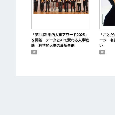
「第4回科学的人事アワード2025」
「ことだ
を開催 データとAIで変わる人事戦
ージ 名
略 科学的人事の最新事例
い
PR
PR