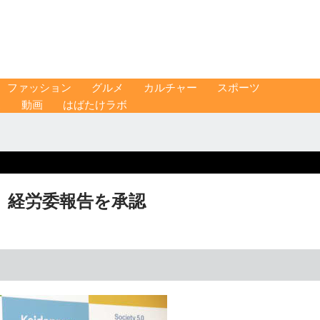
ファッション
グルメ
カルチャー
スポーツ
ス
動画
はばたけラボ
 経労委報告を承認