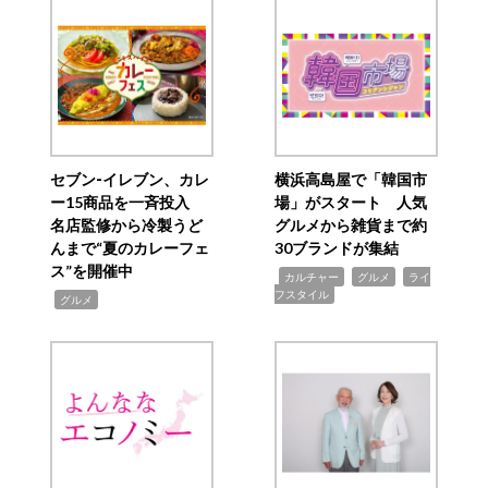
セブン‐イレブン、カレ
横浜高島屋で「韓国市
ー15商品を一斉投入
場」がスタート 人気
名店監修から冷製うど
グルメから雑貨まで約
んまで“夏のカレーフェ
30ブランドが集結
ス”を開催中
,
,
,
カルチャー
グルメ
ライ
フスタイル
,
グルメ