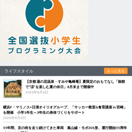
ライフスタイル
もっと見る
【京都 湯の花温泉・すみや亀峰菴】夏限定のおもてなし「旅館
で“涼”を楽しむ夏の休日」8月末まで開催中
2026年8月6日
横浜F・マリノス×日清オイリオグループ、「サッカー教室&食育講座 in 宮崎」
を開催 小学1年生～3年生の身体づくりをサポート
2026年8月6日
55年間、京の街を走り続けてきた車両 嵐山線・モボ301形、運行開始55周年