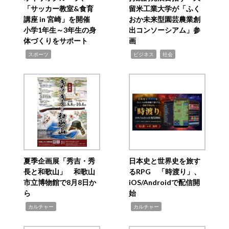
「サッカー教室&食育
留米工業大学が「ふく
講座 in 宮崎」を開催
おか未来型園芸農業創
小学1年生～3年生の身
出コンソーシアム」参
体づくりをサポート
画
,
,
,
スポーツ
ビジネス
社会
夏季企画展「秀吉・秀
日本史と世界史を旅す
長と和歌山」 和歌山
るRPG 「時渡り」、
市立博物館で8月8日か
iOS/Androidで配信開
ら
始
,
,
カルチャー
カルチャー