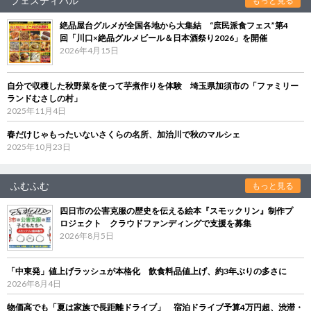
フェスティバル
もっと見る
絶品屋台グルメが全国各地から大集結 “庶民派食フェス”第4
回「川口×絶品グルメビール＆日本酒祭り2026」を開催
2026年4月15日
自分で収穫した秋野菜を使って芋煮作りを体験 埼玉県加須市の「ファミリー
ランドむさしの村」
2025年11月4日
春だけじゃもったいないさくらの名所、加治川で秋のマルシェ
2025年10月23日
ふむふむ
もっと見る
四日市の公害克服の歴史を伝える絵本『スモックリン』制作プ
ロジェクト クラウドファンディングで支援を募集
2026年8月5日
「中東発」値上げラッシュが本格化 飲食料品値上げ、約3年ぶりの多さに
2026年8月4日
物価高でも「夏は家族で長距離ドライブ」 宿泊ドライブ予算4万円超、渋滞・