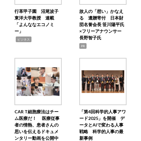
行革甲子園 沼尾波子
故人の「想い」かなえ
東洋大学教授 連載
る 遺贈寄付 日本財
「よんななエコノミ
団名誉会長 笹川陽平氏
ー」
×フリーアナウンサー
長野智子氏
,
ビジネス
PR
CAR T細胞療法はチー
「第4回科学的人事アワ
ム医療だ！ 医療従事
ード2025」を開催 デ
者の情熱、患者さんの
ータとAIで変わる人事
思いを伝えるドキュメ
戦略 科学的人事の最
ンタリー動画を公開中
新事例