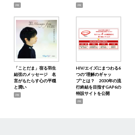
PR
PR
「ことだま」宿る羽生
HIV/エイズにまつわる6
結弦のメッセージ 名
つの“理解のギャッ
言がもたらす心の平穏
プ”とは？ 2030年の流
と潤い
行終結を目指すGAP6の
特設サイトを公開
PR
PR