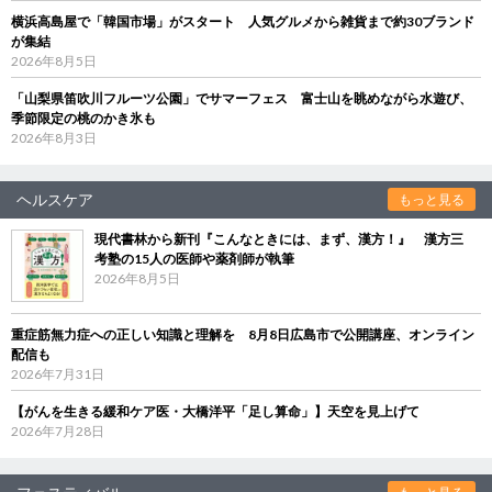
横浜高島屋で「韓国市場」がスタート 人気グルメから雑貨まで約30ブランド
が集結
2026年8月5日
「山梨県笛吹川フルーツ公園」でサマーフェス 富士山を眺めながら水遊び、
季節限定の桃のかき氷も
2026年8月3日
ヘルスケア
もっと見る
現代書林から新刊『こんなときには、まず、漢方！』 漢方三
考塾の15人の医師や薬剤師が執筆
2026年8月5日
重症筋無力症への正しい知識と理解を 8月8日広島市で公開講座、オンライン
配信も
2026年7月31日
【がんを生きる緩和ケア医・大橋洋平「足し算命」】天空を見上げて
2026年7月28日