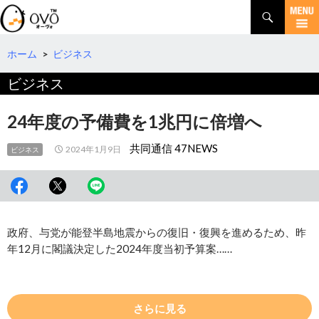
検
索
コ
ン
テ
ホーム
>
ビジネス
ン
ビジネス
ツ
へ
移
24年度の予備費を1兆円に倍増へ
動
共同通信 47NEWS
2024年1月9日
ビジネス
政府、与党が能登半島地震からの復旧・復興を進めるため、昨
年12月に閣議決定した2024年度当初予算案……
さらに見る