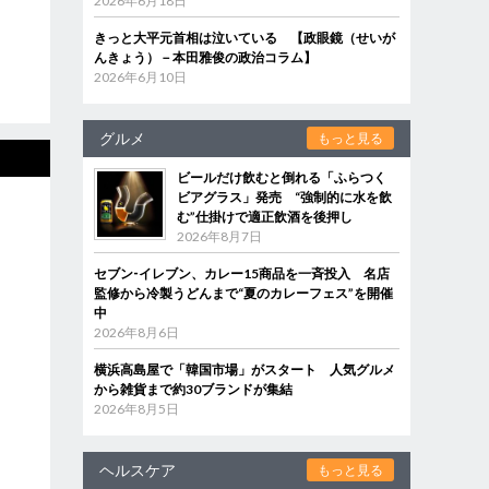
2026年6月18日
きっと大平元首相は泣いている 【政眼鏡（せいが
んきょう）－本田雅俊の政治コラム】
2026年6月10日
グルメ
もっと見る
ビールだけ飲むと倒れる「ふらつく
ビアグラス」発売 “強制的に水を飲
む”仕掛けで適正飲酒を後押し
2026年8月7日
セブン‐イレブン、カレー15商品を一斉投入 名店
監修から冷製うどんまで“夏のカレーフェス”を開催
中
2026年8月6日
横浜高島屋で「韓国市場」がスタート 人気グルメ
から雑貨まで約30ブランドが集結
2026年8月5日
ヘルスケア
もっと見る