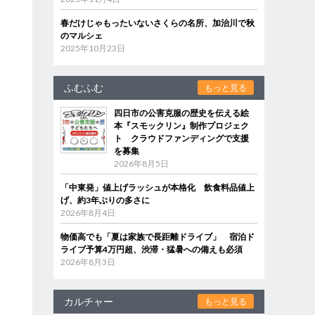
春だけじゃもったいないさくらの名所、加治川で秋
のマルシェ
2025年10月23日
ふむふむ
もっと見る
四日市の公害克服の歴史を伝える絵
本『スモックリン』制作プロジェク
ト クラウドファンディングで支援
を募集
2026年8月5日
「中東発」値上げラッシュが本格化 飲食料品値上
げ、約3年ぶりの多さに
2026年8月4日
物価高でも「夏は家族で長距離ドライブ」 宿泊ド
ライブ予算4万円超、渋滞・猛暑への備えも必須
2026年8月3日
カルチャー
もっと見る