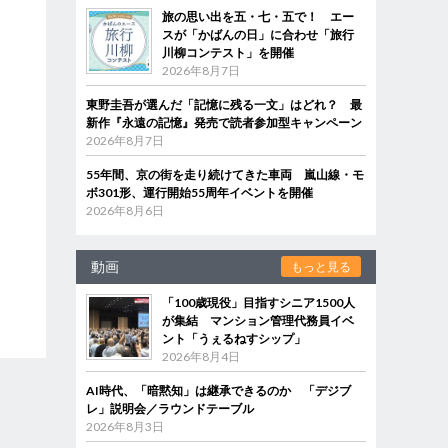
旅の思い出を五・七・五で！ エー
スが「かばんの日」に合わせ「旅行
川柳コンテスト」を開催
2026年8月7日
東野圭吾が選んだ「記憶に残る一文」はどれ？ 最
新作『永遠の記憶』発売で読者参加型キャンペーン
2026年8月7日
55年間、京の街を走り続けてきた車両 嵐山線・モ
ボ301形、運行開始55周年イベントを開催
2026年8月6日
動画
もっと見る
「100歳現役」目指すシニア1500人
が集結 マンション管理代務員イベ
ント「うぇるねすシップ」
2026年8月4日
AI時代、「暗黙知」は継承できるのか 「デジブ
レ」説明会／ラウンドテーブル
2026年8月3日