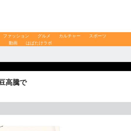
ファッション
グルメ
カルチャー
スポーツ
ス
動画
はばたけラボ
、豆高騰で