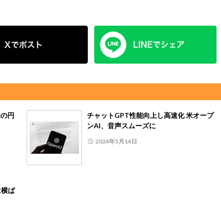
来の円
チャットGPT性能向上し高速化 米オープ
ンAI、音声スムーズに
2024年5月14日
は横ば