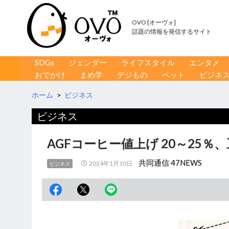
OVO [オーヴォ]
話題の情報を発信するサイト
コンテンツへ移動
検
SDGs
ジェンダー
ライフスタイル
エンタメ
索
おでかけ
まめ学
デジもの
ペット
ビジネ
ホーム
>
ビジネス
ビジネス
AGFコーヒー値上げ 20～25％
共同通信 47NEWS
2024年1月10日
ビジネス