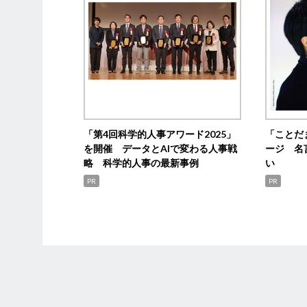
「第4回科学的人事アワード2025」
「ことだ
を開催 データとAIで変わる人事戦
ージ 名
略 科学的人事の最新事例
い
PR
PR