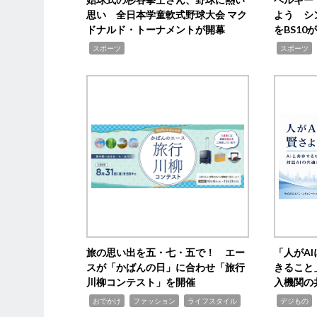
思い 全日本学童軟式野球大会 マク
よう シ
ドナルド・トーナメントが開幕
をBS1
,
,
スポーツ
スポーツ
旅の思い出を五・七・五で！ エー
「人がA
スが「かばんの日」に合わせ「旅行
きること
川柳コンテスト」を開催
入機関の
,
,
,
,
,
おでかけ
ファッション
ライフスタイル
デジもの