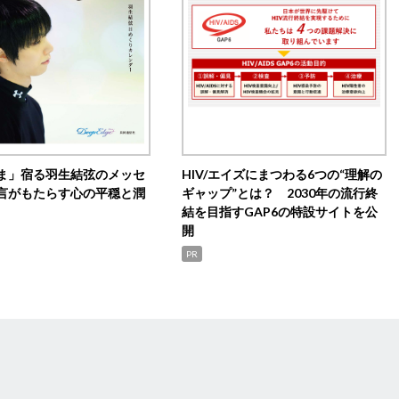
ま」宿る羽生結弦のメッセ
HIV/エイズにまつわる6つの“理解の
言がもたらす心の平穏と潤
ギャップ”とは？ 2030年の流行終
結を目指すGAP6の特設サイトを公
開
PR