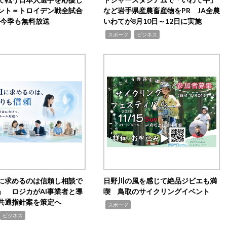
ント＝トロイデン戦全試合
など岩手県産農畜産物をPR JA全農
0が今季も無料放送
いわてが8月10日～12日に実施
,
,
スポーツ
ビジネス
Iに求めるのは信頼し相談で
日野川の風を感じて絶品ジビエも満
」 ロジカがAI事業者と導
喫 鳥取のサイクリングイベント
共通指針案を策定へ
,
スポーツ
ビジネス