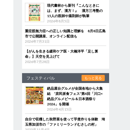
現代書林から新刊『こんなときに
は、まず、漢方！』 漢方三考塾の
15人の医師や薬剤師が執筆
2026年8月5日
重症筋無力症への正しい知識と理解を 8月8日広島
市で公開講座、オンライン配信も
2026年7月31日
【がんを生きる緩和ケア医・大橋洋平「足し算
命」】天空を見上げて
2026年7月28日
フェスティバル
もっと見る
絶品屋台グルメが全国各地から大集
結 “庶民派食フェス”第4回「川口×
絶品グルメビール＆日本酒祭り
2026」を開催
2026年4月15日
自分で収穫した秋野菜を使って芋煮作りを体験 埼
玉県加須市の「ファミリーランドむさしの村」
2025年11月4日