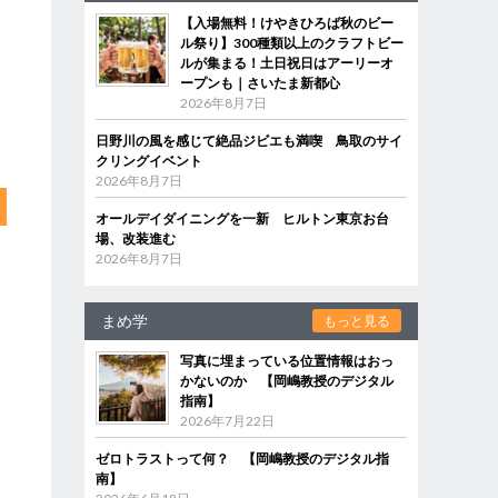
【入場無料！けやきひろば秋のビー
ル祭り】300種類以上のクラフトビー
ルが集まる！土日祝日はアーリーオ
ープンも｜さいたま新都心
2026年8月7日
日野川の風を感じて絶品ジビエも満喫 鳥取のサイ
クリングイベント
2026年8月7日
オールデイダイニングを一新 ヒルトン東京お台
場、改装進む
2026年8月7日
まめ学
もっと見る
写真に埋まっている位置情報はおっ
かないのか 【岡嶋教授のデジタル
指南】
2026年7月22日
ゼロトラストって何？ 【岡嶋教授のデジタル指
南】