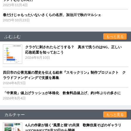
2025年11月4日
春だけじゃもったいないさくらの名所、加治川で秋のマルシェ
2025年10月23日
ふむふむ
もっと見る
クラゲに刺されたらどうする？ 真水で洗うのはNG、正しい
応急処置を知っておこう
2026年8月10日
四日市の公害克服の歴史を伝える絵本『スモックリン』制作プロジェクト ク
ラウドファンディングで支援を募集
2026年8月5日
「中東発」値上げラッシュが本格化 飲食料品値上げ、約3年ぶりの多さに
2026年8月4日
カルチャー
もっと見る
6人の作家が描く“風景と猫”の共演 歌舞伎座そばのギャラリ
ーYOHAKUで8月20日から開催