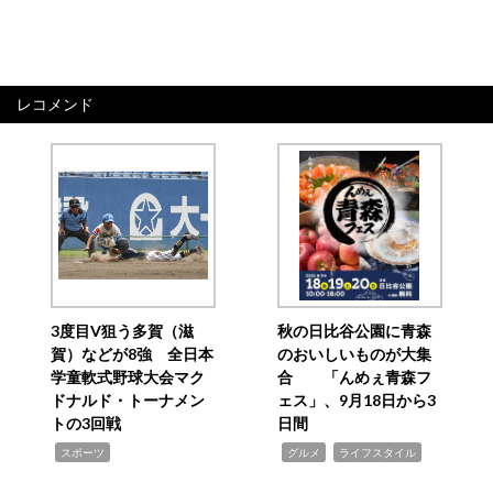
レコメンド
3度目V狙う多賀（滋
秋の日比谷公園に青森
賀）などが8強 全日本
のおいしいものが大集
学童軟式野球大会マク
合 「んめぇ青森フ
ドナルド・トーナメン
ェス」、9月18日から3
トの3回戦
日間
,
,
,
スポーツ
グルメ
ライフスタイル