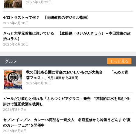
2026年7月22日
ゼロトラストって何？ 【岡嶋教授のデジタル指南】
2026年6月18日
きっと大平元首相は泣いている 【政眼鏡（せいがんきょう）－本田雅俊の政
治コラム】
2026年6月10日
グルメ
もっと見る
秋の日比谷公園に青森のおいしいものが大集合 「んめぇ青
森フェス」、9月18日から3日間
2026年8月10日
ビールだけ飲むと倒れる「ふらつくビアグラス」発売 “強制的に水を飲む”仕
掛けで適正飲酒を後押し
2026年8月7日
セブン‐イレブン、カレー15商品を一斉投入 名店監修から冷製うどんまで“夏
のカレーフェス”を開催中
2026年8月6日