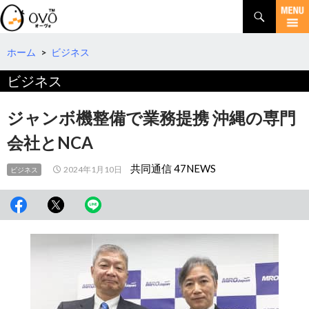
検
索
コ
ン
テ
ホーム
>
ビジネス
ン
ビジネス
ツ
へ
移
ジャンボ機整備で業務提携 沖縄の専門
動
会社とNCA
共同通信 47NEWS
2024年1月10日
ビジネス