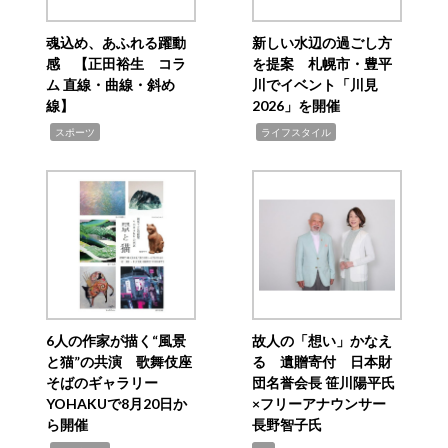
魂込め、あふれる躍動
新しい水辺の過ごし方
感 【正田裕生 コラ
を提案 札幌市・豊平
ム 直線・曲線・斜め
川でイベント「川見
線】
2026」を開催
,
,
スポーツ
ライフスタイル
6人の作家が描く“風景
故人の「想い」かなえ
と猫”の共演 歌舞伎座
る 遺贈寄付 日本財
そばのギャラリー
団名誉会長 笹川陽平氏
YOHAKUで8月20日か
×フリーアナウンサー
ら開催
長野智子氏