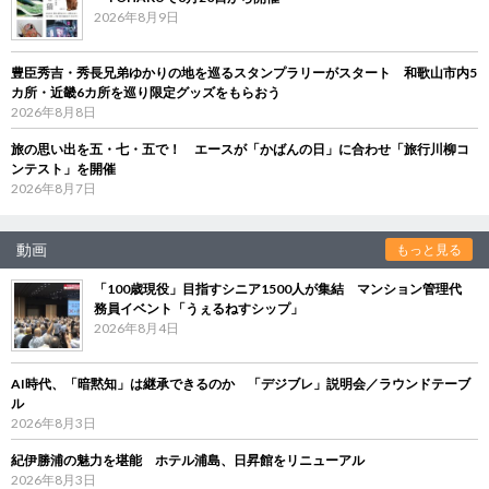
2026年8月9日
豊臣秀吉・秀長兄弟ゆかりの地を巡るスタンプラリーがスタート 和歌山市内5
カ所・近畿6カ所を巡り限定グッズをもらおう
2026年8月8日
旅の思い出を五・七・五で！ エースが「かばんの日」に合わせ「旅行川柳コ
ンテスト」を開催
2026年8月7日
動画
もっと見る
「100歳現役」目指すシニア1500人が集結 マンション管理代
務員イベント「うぇるねすシップ」
2026年8月4日
AI時代、「暗黙知」は継承できるのか 「デジブレ」説明会／ラウンドテーブ
ル
2026年8月3日
紀伊勝浦の魅力を堪能 ホテル浦島、日昇館をリニューアル
2026年8月3日