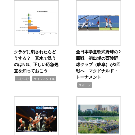
クラゲに刺されたらど
全日本学童軟式野球の2
うする？ 真水で洗う
回戦 初出場の西陵野
のはNG、正しい応急処
球クラブ（岐阜）が3回
置を知っておこう
戦へ マクドナルド・
トーナメント
,
,
ふむふむ
ライフスタイル
,
スポーツ