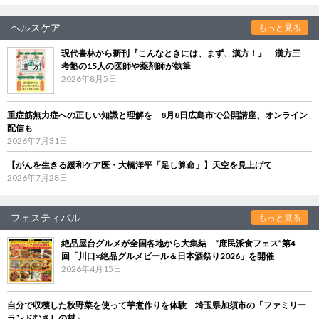
ヘルスケア
もっと見る
現代書林から新刊『こんなときには、まず、漢方！』 漢方三
考塾の15人の医師や薬剤師が執筆
2026年8月5日
重症筋無力症への正しい知識と理解を 8月8日広島市で公開講座、オンライン
配信も
2026年7月31日
【がんを生きる緩和ケア医・大橋洋平「足し算命」】天空を見上げて
2026年7月28日
フェスティバル
もっと見る
絶品屋台グルメが全国各地から大集結 “庶民派食フェス”第4
回「川口×絶品グルメビール＆日本酒祭り2026」を開催
2026年4月15日
自分で収穫した秋野菜を使って芋煮作りを体験 埼玉県加須市の「ファミリー
ランドむさしの村」