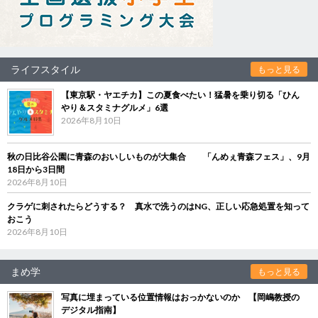
ライフスタイル
もっと見る
【東京駅・ヤエチカ】この夏食べたい！猛暑を乗り切る「ひん
やり＆スタミナグルメ」6選
2026年8月10日
秋の日比谷公園に青森のおいしいものが大集合 「んめぇ青森フェス」、9月
18日から3日間
2026年8月10日
クラゲに刺されたらどうする？ 真水で洗うのはNG、正しい応急処置を知って
おこう
2026年8月10日
まめ学
もっと見る
写真に埋まっている位置情報はおっかないのか 【岡嶋教授の
デジタル指南】