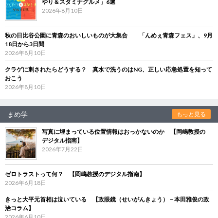
やり＆スタミナグルメ」6選
2026年8月10日
秋の日比谷公園に青森のおいしいものが大集合 「んめぇ青森フェス」、9月
18日から3日間
2026年8月10日
クラゲに刺されたらどうする？ 真水で洗うのはNG、正しい応急処置を知って
おこう
2026年8月10日
まめ学
もっと見る
写真に埋まっている位置情報はおっかないのか 【岡嶋教授の
デジタル指南】
2026年7月22日
ゼロトラストって何？ 【岡嶋教授のデジタル指南】
2026年6月18日
きっと大平元首相は泣いている 【政眼鏡（せいがんきょう）－本田雅俊の政
治コラム】
2026年6月10日