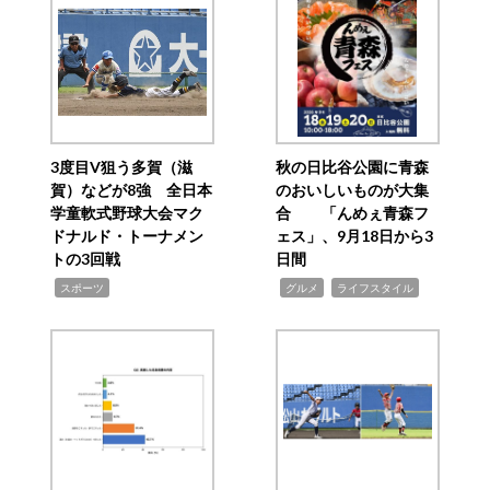
3度目V狙う多賀（滋
秋の日比谷公園に青森
賀）などが8強 全日本
のおいしいものが大集
学童軟式野球大会マク
合 「んめぇ青森フ
ドナルド・トーナメン
ェス」、9月18日から3
トの3回戦
日間
,
,
,
スポーツ
グルメ
ライフスタイル