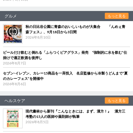
グルメ
もっと見る
秋の日比谷公園に青森のおいしいものが大集合 「んめぇ青
森フェス」、9月18日から3日間
2026年8月10日
ビールだけ飲むと倒れる「ふらつくビアグラス」発売 “強制的に水を飲む”仕
掛けで適正飲酒を後押し
2026年8月7日
セブン‐イレブン、カレー15商品を一斉投入 名店監修から冷製うどんまで“夏
のカレーフェス”を開催中
2026年8月6日
ヘルスケア
もっと見る
現代書林から新刊『こんなときには、まず、漢方！』 漢方三
考塾の15人の医師や薬剤師が執筆
2026年8月5日