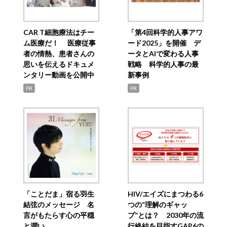
CAR T細胞療法はチー
「第4回科学的人事アワ
ム医療だ！ 医療従事
ード2025」を開催 デ
者の情熱、患者さんの
ータとAIで変わる人事
思いを伝えるドキュメ
戦略 科学的人事の最
ンタリー動画を公開中
新事例
PR
PR
「ことだま」宿る羽生
HIV/エイズにまつわる6
結弦のメッセージ 名
つの“理解のギャッ
言がもたらす心の平穏
プ”とは？ 2030年の流
と潤い
行終結を目指すGAP6の