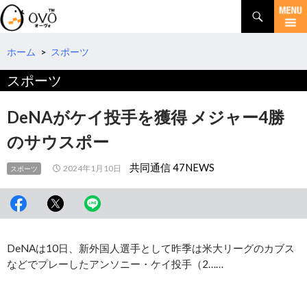
検
索
コ
ン
テ
ホーム
>
スポーツ
ン
スポーツ
ツ
へ
移
DeNAがケイ投手を獲得 メジャー4勝
動
のサウスポー
共同通信 47NEWS
2024年1月10日
スポーツ
DeNAは10日、新外国人選手として昨季は米大リーグのカブス
などでプレーしたアンソニー・ケイ投手（2……