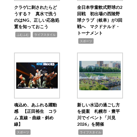
クラゲに刺されたらど
全日本学童軟式野球の2
うする？ 真水で洗う
回戦 初出場の西陵野
のはNG、正しい応急処
球クラブ（岐阜）が3回
置を知っておこう
戦へ マクドナルド・
トーナメント
,
,
ふむふむ
ライフスタイル
,
スポーツ
魂込め、あふれる躍動
新しい水辺の過ごし方
感 【正田裕生 コラ
を提案 札幌市・豊平
ム 直線・曲線・斜め
川でイベント「川見
線】
2026」を開催
,
,
スポーツ
ライフスタイル