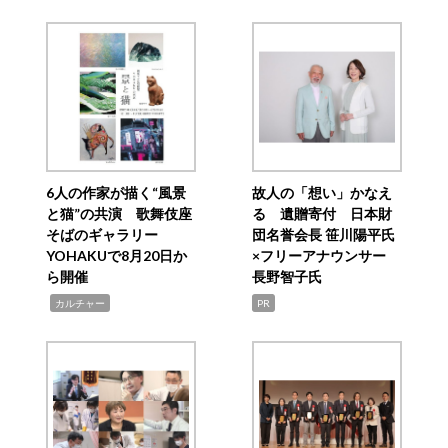
6人の作家が描く“風景
故人の「想い」かなえ
と猫”の共演 歌舞伎座
る 遺贈寄付 日本財
そばのギャラリー
団名誉会長 笹川陽平氏
YOHAKUで8月20日か
×フリーアナウンサー
ら開催
長野智子氏
,
カルチャー
PR