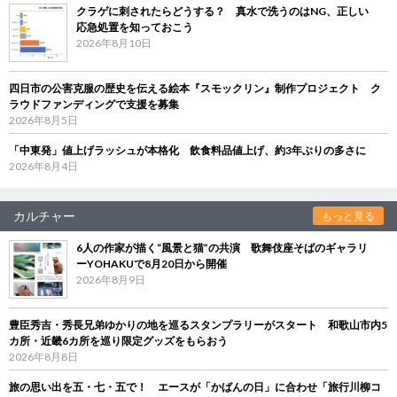
クラゲに刺されたらどうする？ 真水で洗うのはNG、正しい
応急処置を知っておこう
2026年8月10日
四日市の公害克服の歴史を伝える絵本『スモックリン』制作プロジェクト ク
ラウドファンディングで支援を募集
2026年8月5日
「中東発」値上げラッシュが本格化 飲食料品値上げ、約3年ぶりの多さに
2026年8月4日
カルチャー
もっと見る
6人の作家が描く“風景と猫”の共演 歌舞伎座そばのギャラリ
ーYOHAKUで8月20日から開催
2026年8月9日
豊臣秀吉・秀長兄弟ゆかりの地を巡るスタンプラリーがスタート 和歌山市内5
カ所・近畿6カ所を巡り限定グッズをもらおう
2026年8月8日
旅の思い出を五・七・五で！ エースが「かばんの日」に合わせ「旅行川柳コ