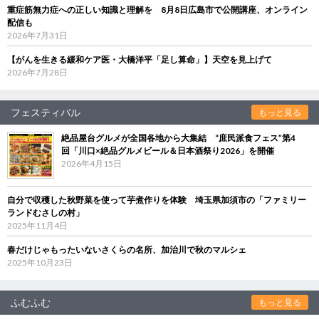
重症筋無力症への正しい知識と理解を 8月8日広島市で公開講座、オンライン
配信も
2026年7月31日
【がんを生きる緩和ケア医・大橋洋平「足し算命」】天空を見上げて
2026年7月28日
フェスティバル
もっと見る
絶品屋台グルメが全国各地から大集結 “庶民派食フェス”第4
回「川口×絶品グルメビール＆日本酒祭り2026」を開催
2026年4月15日
自分で収穫した秋野菜を使って芋煮作りを体験 埼玉県加須市の「ファミリー
ランドむさしの村」
2025年11月4日
春だけじゃもったいないさくらの名所、加治川で秋のマルシェ
2025年10月23日
ふむふむ
もっと見る