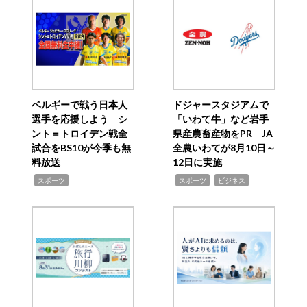
ベルギーで戦う日本人
ドジャースタジアムで
選手を応援しよう シ
「いわて牛」など岩手
ント＝トロイデン戦全
県産農畜産物をPR JA
試合をBS10が今季も無
全農いわてが8月10日～
料放送
12日に実施
,
,
,
スポーツ
スポーツ
ビジネス