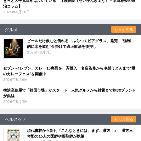
きっと大平元首相は泣いている 【政眼鏡（せいがんきょう）－本田雅俊の政
治コラム】
2026年6月10日
グルメ
もっと見る
ビールだけ飲むと倒れる「ふらつくビアグラス」発売 “強制
的に水を飲む”仕掛けで適正飲酒を後押し
2026年8月7日
セブン‐イレブン、カレー15商品を一斉投入 名店監修から冷製うどんまで“夏
のカレーフェス”を開催中
2026年8月6日
横浜高島屋で「韓国市場」がスタート 人気グルメから雑貨まで約30ブランド
が集結
2026年8月5日
ヘルスケア
もっと見る
現代書林から新刊『こんなときには、まず、漢方！』 漢方三
考塾の15人の医師や薬剤師が執筆