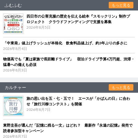
ふむふむ
もっと見る
四日市の公害克服の歴史を伝える絵本『スモックリン』制作プ
ロジェクト クラウドファンディングで支援を募集
2026年8月5日
「中東発」値上げラッシュが本格化 飲食料品値上げ、約3年ぶりの多さに
2026年8月4日
物価高でも「夏は家族で長距離ドライブ」 宿泊ドライブ予算4万円超、渋滞・
猛暑への備えも必須
2026年8月3日
カルチャー
もっと見る
旅の思い出を五・七・五で！ エースが「かばんの日」に合わ
せ「旅行川柳コンテスト」を開催
2026年8月7日
東野圭吾が選んだ「記憶に残る一文」はどれ？ 最新作『永遠の記憶』発売で
読者参加型キャンペーン
2026年8月7日