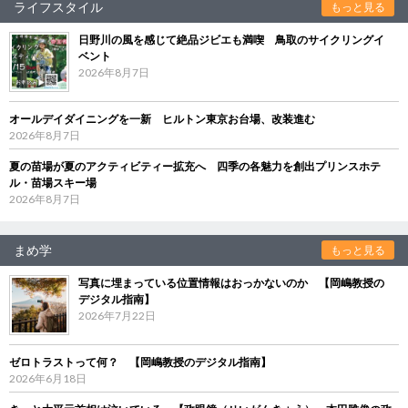
ライフスタイル
もっと見る
日野川の風を感じて絶品ジビエも満喫 鳥取のサイクリングイ
ベント
2026年8月7日
オールデイダイニングを一新 ヒルトン東京お台場、改装進む
2026年8月7日
夏の苗場が夏のアクティビティー拡充へ 四季の各魅力を創出プリンスホテ
ル・苗場スキー場
2026年8月7日
まめ学
もっと見る
写真に埋まっている位置情報はおっかないのか 【岡嶋教授の
デジタル指南】
2026年7月22日
ゼロトラストって何？ 【岡嶋教授のデジタル指南】
2026年6月18日