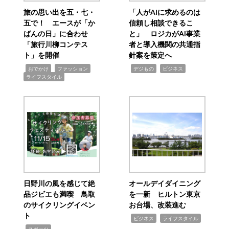
旅の思い出を五・七・
「人がAIに求めるのは
五で！ エースが「か
信頼し相談できるこ
ばんの日」に合わせ
と」 ロジカがAI事業
「旅行川柳コンテス
者と導入機関の共通指
ト」を開催
針案を策定へ
,
,
,
,
,
おでかけ
ファッション
デジもの
ビジネス
ライフスタイル
日野川の風を感じて絶
オールデイダイニング
品ジビエも満喫 鳥取
を一新 ヒルトン東京
のサイクリングイベン
お台場、改装進む
ト
,
,
ビジネス
ライフスタイル
,