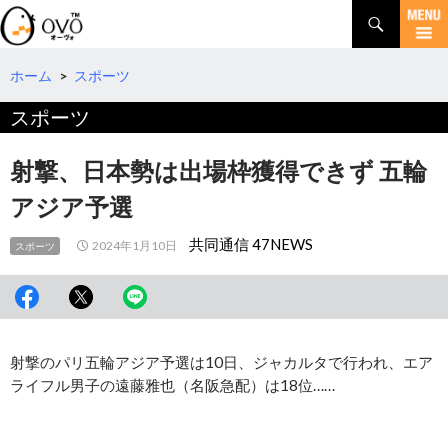
検
索
コ
ン
テ
ホーム
>
スポーツ
ン
スポーツ
ツ
へ
移
射撃、日本勢は出場枠獲得できず 五輪
動
アジア予選
共同通信 47NEWS
2024年1月10日
スポーツ
射撃のパリ五輪アジア予選は10日、ジャカルタで行われ、エア
ライフル男子の遠藤雅也（名阪急配）は18位……