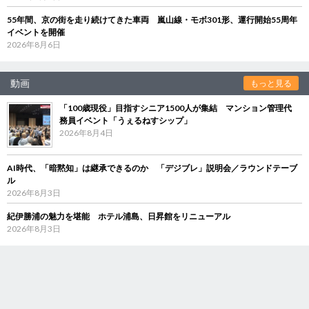
55年間、京の街を走り続けてきた車両 嵐山線・モボ301形、運行開始55周年
イベントを開催
2026年8月6日
動画
もっと見る
「100歳現役」目指すシニア1500人が集結 マンション管理代
務員イベント「うぇるねすシップ」
2026年8月4日
AI時代、「暗黙知」は継承できるのか 「デジブレ」説明会／ラウンドテーブ
ル
2026年8月3日
紀伊勝浦の魅力を堪能 ホテル浦島、日昇館をリニューアル
2026年8月3日