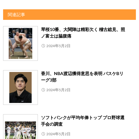
関連記事
琴桜10番、大関陣は精彩欠く 稽古総見、照
ノ富士は脇腹痛
2024年5月2日
香川、NBA渡辺獲得意思を表明 バスケBリ
ーグ3部
2024年5月2日
ソフトバンクが平均年俸トップ プロ野球選
手会の調査
2024年5月2日