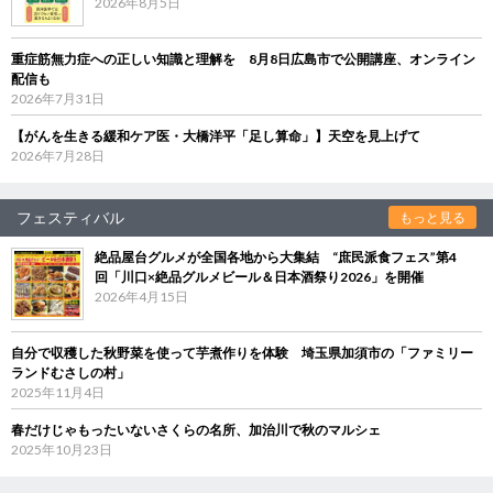
2026年8月5日
重症筋無力症への正しい知識と理解を 8月8日広島市で公開講座、オンライン
配信も
2026年7月31日
【がんを生きる緩和ケア医・大橋洋平「足し算命」】天空を見上げて
2026年7月28日
フェスティバル
もっと見る
絶品屋台グルメが全国各地から大集結 “庶民派食フェス”第4
回「川口×絶品グルメビール＆日本酒祭り2026」を開催
2026年4月15日
自分で収穫した秋野菜を使って芋煮作りを体験 埼玉県加須市の「ファミリー
ランドむさしの村」
2025年11月4日
春だけじゃもったいないさくらの名所、加治川で秋のマルシェ
2025年10月23日