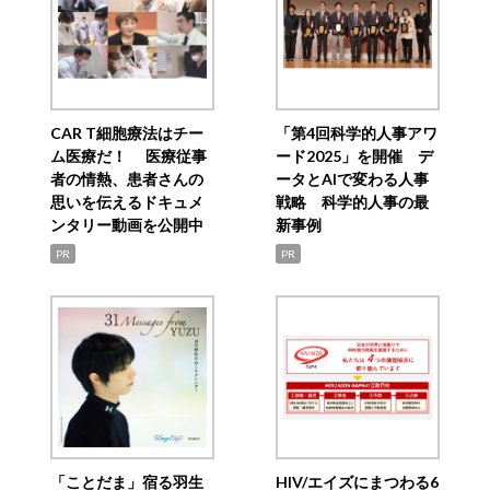
CAR T細胞療法はチー
「第4回科学的人事アワ
ム医療だ！ 医療従事
ード2025」を開催 デ
者の情熱、患者さんの
ータとAIで変わる人事
思いを伝えるドキュメ
戦略 科学的人事の最
ンタリー動画を公開中
新事例
PR
PR
「ことだま」宿る羽生
HIV/エイズにまつわる6