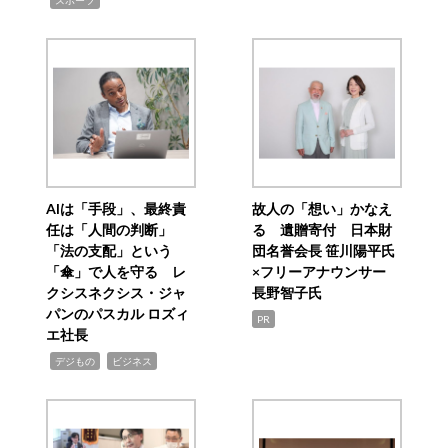
スポーツ
AIは「手段」、最終責
故人の「想い」かなえ
任は「人間の判断」
る 遺贈寄付 日本財
「法の支配」という
団名誉会長 笹川陽平氏
「傘」で人を守る レ
×フリーアナウンサー
クシスネクシス・ジャ
長野智子氏
パンのパスカル ロズィ
PR
エ社長
,
,
デジもの
ビジネス