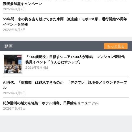
読者参加型キャンペーン
2026年8月7日
55年間、京の街を走り続けてきた車両 嵐山線・モボ301形、運行開始55周年
イベントを開催
2026年8月6日
動画
もっと見る
「100歳現役」目指すシニア1500人が集結 マンション管理代
務員イベント「うぇるねすシップ」
2026年8月4日
AI時代、「暗黙知」は継承できるのか 「デジブレ」説明会／ラウンドテーブ
ル
2026年8月3日
紀伊勝浦の魅力を堪能 ホテル浦島、日昇館をリニューアル
2026年8月3日