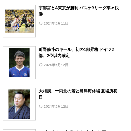
宇都宮とA東京が勝利 バスケBリーグ準々決
勝
2024年5月11日
町野修斗のキール、初の1部昇格 ドイツ2
部、2位以内確定
2024年5月12日
大相撲、十両北の若と島津海休場 夏場所初
日
2024年5月12日