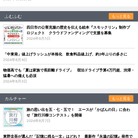
ふむふむ
もっと見る
四日市の公害克服の歴史を伝える絵本『スモックリン』制作プ
ロジェクト クラウドファンディングで支援を募集
2026年8月5日
「中東発」値上げラッシュが本格化 飲食料品値上げ、約3年ぶりの多さに
2026年8月4日
物価高でも「夏は家族で長距離ドライブ」 宿泊ドライブ予算4万円超、渋滞・
猛暑への備えも必須
2026年8月3日
カルチャー
もっと見る
旅の思い出を五・七・五で！ エースが「かばんの日」に合わ
せ「旅行川柳コンテスト」を開催
2026年8月7日
東野圭吾が選んだ「記憶に残る一文」はどれ？ 最新作『永遠の記憶』発売で