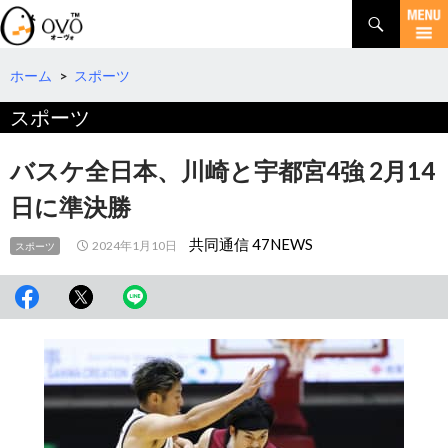
検
索
コ
ン
テ
ホーム
>
スポーツ
ン
スポーツ
ツ
へ
移
バスケ全日本、川崎と宇都宮4強 2月14
動
日に準決勝
共同通信 47NEWS
2024年1月10日
スポーツ