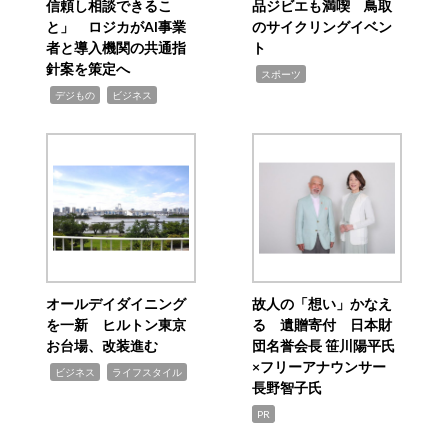
信頼し相談できるこ
品ジビエも満喫 鳥取
と」 ロジカがAI事業
のサイクリングイベン
者と導入機関の共通指
ト
針案を策定へ
,
スポーツ
,
,
デジもの
ビジネス
オールデイダイニング
故人の「想い」かなえ
を一新 ヒルトン東京
る 遺贈寄付 日本財
お台場、改装進む
団名誉会長 笹川陽平氏
×フリーアナウンサー
,
,
ビジネス
ライフスタイル
長野智子氏
PR