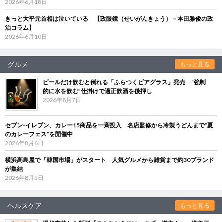
2026年6月18日
きっと大平元首相は泣いている 【政眼鏡（せいがんきょう）－本田雅俊の政
治コラム】
2026年6月10日
グルメ
もっと見る
ビールだけ飲むと倒れる「ふらつくビアグラス」発売 “強制
的に水を飲む”仕掛けで適正飲酒を後押し
2026年8月7日
セブン‐イレブン、カレー15商品を一斉投入 名店監修から冷製うどんまで“夏
のカレーフェス”を開催中
2026年8月6日
横浜高島屋で「韓国市場」がスタート 人気グルメから雑貨まで約30ブランド
が集結
2026年8月5日
ヘルスケア
もっと見る