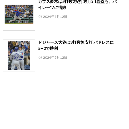
カブス鈴木は5打数2安打1打点 1盗塁も、パ
イレーツに惜敗
2024年5月12日
ドジャース大谷は3打数無安打 パドレスに
5―0で勝利
2024年5月12日