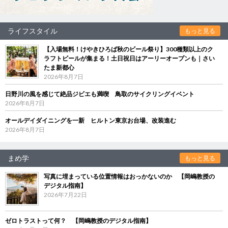
ライフスタイル
もっと見る
【入場無料！けやきひろば秋のビール祭り】300種類以上のク
ラフトビールが集まる！土日祝日はアーリーオープンも｜さい
たま新都心
2026年8月7日
日野川の風を感じて絶品ジビエも満喫 鳥取のサイクリングイベント
2026年8月7日
オールデイダイニングを一新 ヒルトン東京お台場、改装進む
2026年8月7日
まめ学
もっと見る
写真に埋まっている位置情報はおっかないのか 【岡嶋教授の
デジタル指南】
2026年7月22日
ゼロトラストって何？ 【岡嶋教授のデジタル指南】