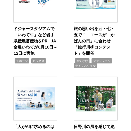
ドジャースタジアムで
旅の思い出を五・七・
「いわて牛」など岩手
五で！ エースが「か
県産農畜産物をPR JA
ばんの日」に合わせ
全農いわてが8月10日～
「旅行川柳コンテス
12日に実施
ト」を開催
,
,
,
,
,
スポーツ
ビジネス
おでかけ
ファッション
ライフスタイル
「人がAIに求めるのは
日野川の風を感じて絶