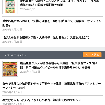
現代書林から新刊『こんなときには、まず、漢方！』 漢方三
考塾の15人の医師や薬剤師が執筆
2026年8月5日
重症筋無力症への正しい知識と理解を 8月8日広島市で公開講座、オンライン
配信も
2026年7月31日
【がんを生きる緩和ケア医・大橋洋平「足し算命」】天空を見上げて
2026年7月28日
フェスティバル
もっと見る
絶品屋台グルメが全国各地から大集結 “庶民派食フェス”第4
回「川口×絶品グルメビール＆日本酒祭り2026」を開催
2026年4月15日
自分で収穫した秋野菜を使って芋煮作りを体験 埼玉県加須市の「ファミリー
ランドむさしの村」
2025年11月4日
春だけじゃもったいないさくらの名所、加治川で秋のマルシェ
2025年10月23日