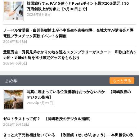
韓国旅行でau PAYを使うとPontaポイント最大20％還元！30
万店舗以上が対象に【9月30日まで】
2026年8月8日
ノーベル賞受賞・白川英樹博士が小中高生を直接指導 名城大学が講演会と導
電性プラスチック実験イベントを開催
2026年8月8日
豊臣秀吉・秀長兄弟ゆかりの地を巡るスタンプラリーがスタート 和歌山市内5
カ所・近畿6カ所を巡り限定グッズをもらおう
2026年8月8日
まめ学
もっと見る
写真に埋まっている位置情報はおっかないのか 【岡嶋教授の
デジタル指南】
2026年7月22日
ゼロトラストって何？ 【岡嶋教授のデジタル指南】
2026年6月18日
きっと大平元首相は泣いている 【政眼鏡（せいがんきょう）－本田雅俊の政