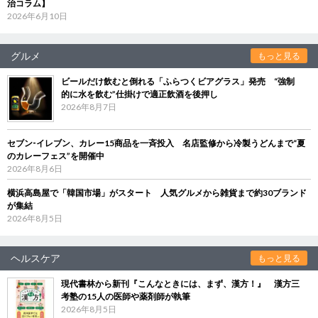
治コラム】
2026年6月10日
グルメ
もっと見る
ビールだけ飲むと倒れる「ふらつくビアグラス」発売 “強制
的に水を飲む”仕掛けで適正飲酒を後押し
2026年8月7日
セブン‐イレブン、カレー15商品を一斉投入 名店監修から冷製うどんまで“夏
のカレーフェス”を開催中
2026年8月6日
横浜高島屋で「韓国市場」がスタート 人気グルメから雑貨まで約30ブランド
が集結
2026年8月5日
ヘルスケア
もっと見る
現代書林から新刊『こんなときには、まず、漢方！』 漢方三
考塾の15人の医師や薬剤師が執筆
2026年8月5日