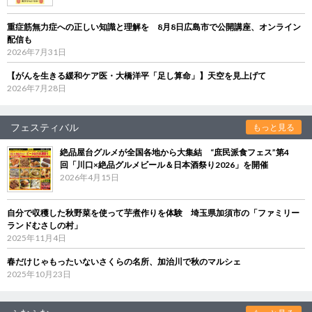
重症筋無力症への正しい知識と理解を 8月8日広島市で公開講座、オンライン
配信も
2026年7月31日
【がんを生きる緩和ケア医・大橋洋平「足し算命」】天空を見上げて
2026年7月28日
フェスティバル
もっと見る
絶品屋台グルメが全国各地から大集結 “庶民派食フェス”第4
回「川口×絶品グルメビール＆日本酒祭り2026」を開催
2026年4月15日
自分で収穫した秋野菜を使って芋煮作りを体験 埼玉県加須市の「ファミリー
ランドむさしの村」
2025年11月4日
春だけじゃもったいないさくらの名所、加治川で秋のマルシェ
2025年10月23日