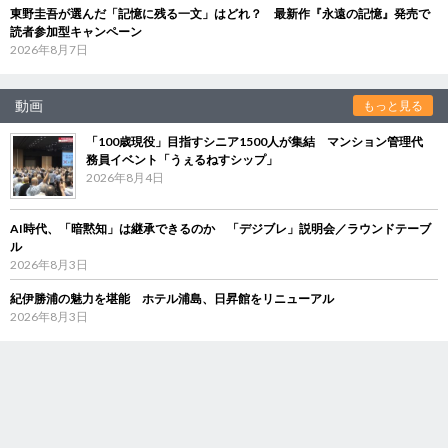
東野圭吾が選んだ「記憶に残る一文」はどれ？ 最新作『永遠の記憶』発売で
読者参加型キャンペーン
2026年8月7日
動画
もっと見る
「100歳現役」目指すシニア1500人が集結 マンション管理代
務員イベント「うぇるねすシップ」
2026年8月4日
AI時代、「暗黙知」は継承できるのか 「デジブレ」説明会／ラウンドテーブ
ル
2026年8月3日
紀伊勝浦の魅力を堪能 ホテル浦島、日昇館をリニューアル
2026年8月3日