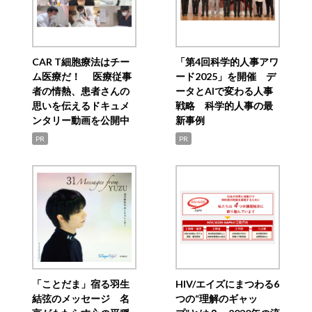
CAR T細胞療法はチー
「第4回科学的人事アワ
ム医療だ！ 医療従事
ード2025」を開催 デ
者の情熱、患者さんの
ータとAIで変わる人事
思いを伝えるドキュメ
戦略 科学的人事の最
ンタリー動画を公開中
新事例
PR
PR
「ことだま」宿る羽生
HIV/エイズにまつわる6
結弦のメッセージ 名
つの“理解のギャッ