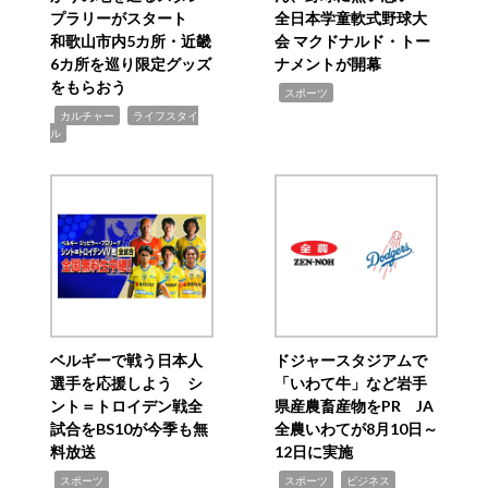
プラリーがスタート
全日本学童軟式野球大
和歌山市内5カ所・近畿
会 マクドナルド・トー
6カ所を巡り限定グッズ
ナメントが開幕
をもらおう
,
スポーツ
,
,
カルチャー
ライフスタイ
ル
ベルギーで戦う日本人
ドジャースタジアムで
選手を応援しよう シ
「いわて牛」など岩手
ント＝トロイデン戦全
県産農畜産物をPR JA
試合をBS10が今季も無
全農いわてが8月10日～
料放送
12日に実施
,
,
,
スポーツ
スポーツ
ビジネス