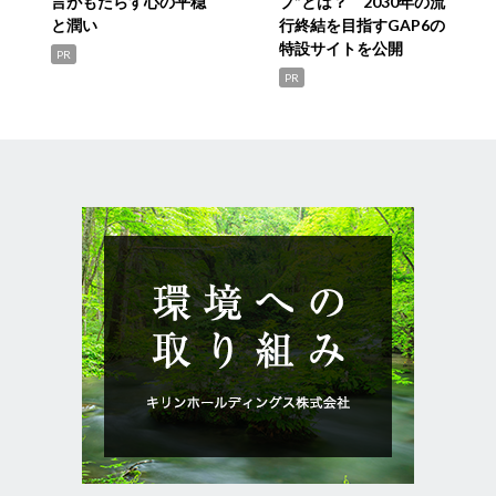
言がもたらす心の平穏
プ”とは？ 2030年の流
と潤い
行終結を目指すGAP6の
特設サイトを公開
PR
PR