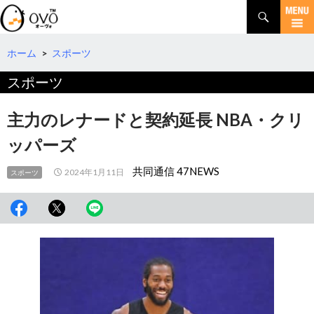
検
索
コ
ン
テ
ホーム
>
スポーツ
ン
スポーツ
ツ
へ
移
主力のレナードと契約延長 NBA・クリ
動
ッパーズ
共同通信 47NEWS
2024年1月11日
スポーツ