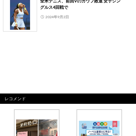
全米テニス、前回Vのガウフ敗退 女子シン
グルス4回戦で
2024年9月2日
レコメンド