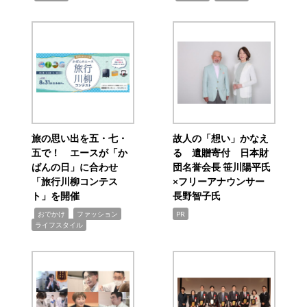
旅の思い出を五・七・
故人の「想い」かなえ
五で！ エースが「か
る 遺贈寄付 日本財
ばんの日」に合わせ
団名誉会長 笹川陽平氏
「旅行川柳コンテス
×フリーアナウンサー
ト」を開催
長野智子氏
,
,
,
おでかけ
ファッション
PR
ライフスタイル