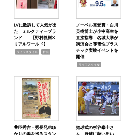
LVに敗訴して人気が出
ノーベル賞受賞・白川
た ミルクティーブラ
英樹博士が小中高生を
ンド 【野村義樹✕
直接指導 名城大学が
リアルワールド】
講演会と導電性プラス
チック実験イベントを
,
,
ライフスタイル
社会
開催
,
ライフスタイル
豊臣秀吉・秀長兄弟ゆ
始球式の杉谷拳士さ
かりの地を巡るスタン
ん、野球に熱い思い