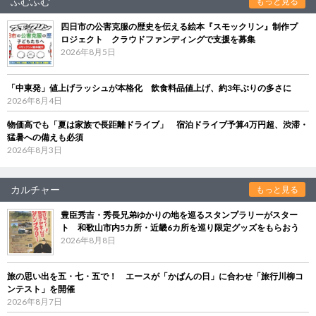
ふむふむ
もっと見る
四日市の公害克服の歴史を伝える絵本『スモックリン』制作プ
ロジェクト クラウドファンディングで支援を募集
2026年8月5日
「中東発」値上げラッシュが本格化 飲食料品値上げ、約3年ぶりの多さに
2026年8月4日
物価高でも「夏は家族で長距離ドライブ」 宿泊ドライブ予算4万円超、渋滞・
猛暑への備えも必須
2026年8月3日
カルチャー
もっと見る
豊臣秀吉・秀長兄弟ゆかりの地を巡るスタンプラリーがスター
ト 和歌山市内5カ所・近畿6カ所を巡り限定グッズをもらおう
2026年8月8日
旅の思い出を五・七・五で！ エースが「かばんの日」に合わせ「旅行川柳コ
ンテスト」を開催
2026年8月7日