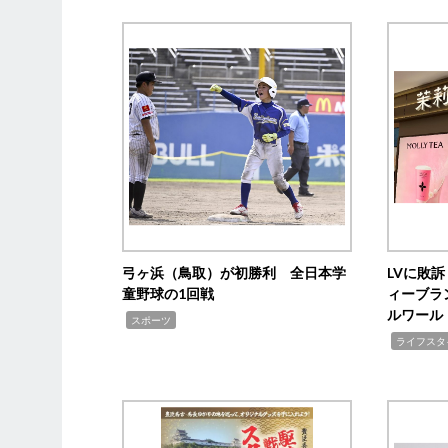
弓ヶ浜（鳥取）が初勝利 全日本学
LVに敗
童野球の1回戦
ィーブラ
ルワール
,
スポーツ
,
ライフスタ