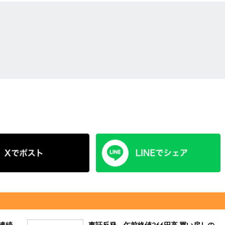
連続
東証反発、午前終値266円高 買い戻しの