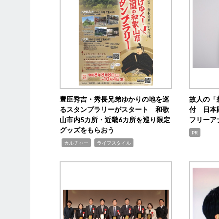
豊臣秀吉・秀長兄弟ゆかりの地を巡
故人の「
るスタンプラリーがスタート 和歌
付 日本
山市内5カ所・近畿6カ所を巡り限定
フリーア
グッズをもらおう
PR
,
,
カルチャー
ライフスタイル