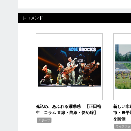
レコメンド
魂込め、あふれる躍動感 【正田裕
新しい水
生 コラム 直線・曲線・斜め線】
市・豊平
を開催
,
スポーツ
,
ライフスタ