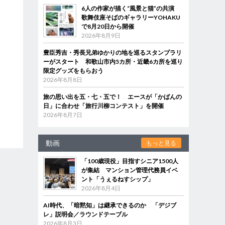
6人の作家が描く“風景と猫”の共演
歌舞伎座そばのギャラリーYOHAKU
で8月20日から開催
2026年8月9日
豊臣秀吉・秀長兄弟ゆかりの地を巡るスタンプラリ
ーがスタート 和歌山市内5カ所・近畿6カ所を巡り
限定グッズをもらおう
2026年8月8日
旅の思い出を五・七・五で！ エースが「かばんの
日」に合わせ「旅行川柳コンテスト」を開催
2026年8月7日
動画
もっと見る
「100歳現役」目指すシニア1500人
が集結 マンション管理代務員イベ
ント「うぇるねすシップ」
2026年8月4日
AI時代、「暗黙知」は継承できるのか 「デジブ
レ」説明会／ラウンドテーブル
2026年8月3日