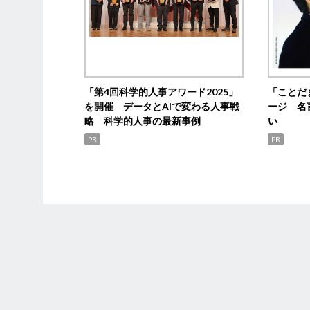
「第4回科学的人事アワード2025」
「ことだ
を開催 データとAIで変わる人事戦
ージ 名
略 科学的人事の最新事例
い
PR
PR