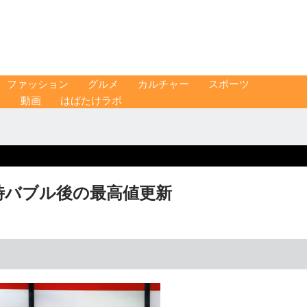
ファッション
グルメ
カルチャー
スポーツ
ス
動画
はばたけラボ
一時バブル後の最高値更新