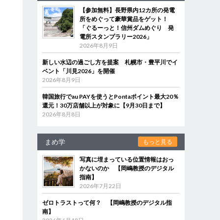
【参加無料】長野県内12カ所の発電
所をめぐって豪華賞品をゲット！
「ぐるーっと！信州ダムめぐり 発
電所スタンプラリー2026」
2026年8月9日
新しい水辺の過ごし方を提案 札幌市・豊平川でイ
ベント「川見2026」を開催
2026年8月9日
韓国旅行でau PAYを使うとPontaポイント最大20％
還元！30万店舗以上が対象に【9月30日まで】
2026年8月8日
まめ学
もっと見る
写真に埋まっている位置情報はおっ
かないのか 【岡嶋教授のデジタル
指南】
2026年7月22日
ゼロトラストって何？ 【岡嶋教授のデジタル指
南】