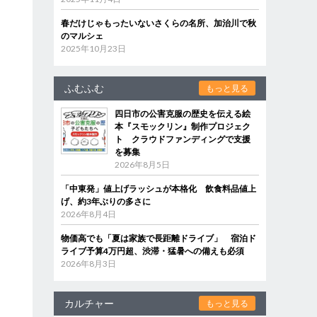
春だけじゃもったいないさくらの名所、加治川で秋
のマルシェ
2025年10月23日
ふむふむ
もっと見る
四日市の公害克服の歴史を伝える絵
本『スモックリン』制作プロジェク
ト クラウドファンディングで支援
を募集
2026年8月5日
「中東発」値上げラッシュが本格化 飲食料品値上
げ、約3年ぶりの多さに
2026年8月4日
物価高でも「夏は家族で長距離ドライブ」 宿泊ド
ライブ予算4万円超、渋滞・猛暑への備えも必須
2026年8月3日
カルチャー
もっと見る