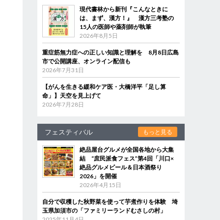
現代書林から新刊『こんなときに
は、まず、漢方！』 漢方三考塾の
15人の医師や薬剤師が執筆
2026年8月5日
重症筋無力症への正しい知識と理解を 8月8日広島
市で公開講座、オンライン配信も
2026年7月31日
【がんを生きる緩和ケア医・大橋洋平「足し算
命」】天空を見上げて
2026年7月28日
フェスティバル
もっと見る
絶品屋台グルメが全国各地から大集
結 “庶民派食フェス”第4回「川口×
絶品グルメビール＆日本酒祭り
2026」を開催
2026年4月15日
自分で収穫した秋野菜を使って芋煮作りを体験 埼
玉県加須市の「ファミリーランドむさしの村」
2025年11月4日