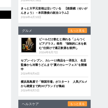
2026年6月18日
きっと大平元首相は泣いている 【政眼鏡（せいが
んきょう）－本田雅俊の政治コラム】
2026年6月10日
グルメ
もっと見る
ビールだけ飲むと倒れる「ふらつく
ビアグラス」発売 “強制的に水を飲
む”仕掛けで適正飲酒を後押し
2026年8月7日
セブン‐イレブン、カレー15商品を一斉投入 名店
監修から冷製うどんまで“夏のカレーフェス”を開催
中
2026年8月6日
横浜高島屋で「韓国市場」がスタート 人気グルメ
から雑貨まで約30ブランドが集結
2026年8月5日
ヘルスケア
もっと見る