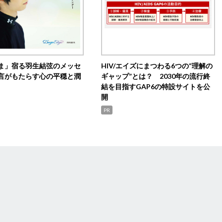
ま」宿る羽生結弦のメッセ
HIV/エイズにまつわる6つの“理解の
言がもたらす心の平穏と潤
ギャップ”とは？ 2030年の流行終
結を目指すGAP6の特設サイトを公
開
PR