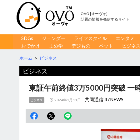
OVO [オーヴォ]
話題の情報を発信するサイト
コンテンツへ移動
検
SDGs
ジェンダー
ライフスタイル
エンタメ
索
おでかけ
まめ学
デジもの
ペット
ビジネ
ホーム
>
ビジネス
ビジネス
東証午前終値3万5000円突破 
共同通信 47NEWS
2024年1月11日
ビジネス