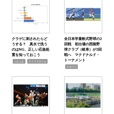
クラゲに刺されたらど
全日本学童軟式野球の2
うする？ 真水で洗う
回戦 初出場の西陵野
のはNG、正しい応急処
球クラブ（岐阜）が3回
置を知っておこう
戦へ マクドナルド・
トーナメント
,
,
ふむふむ
ライフスタイル
,
スポーツ