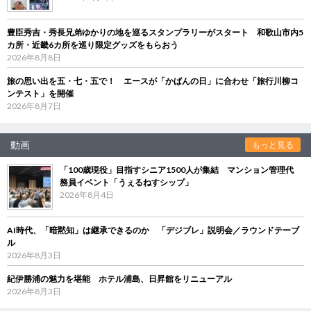
豊臣秀吉・秀長兄弟ゆかりの地を巡るスタンプラリーがスタート 和歌山市内5
カ所・近畿6カ所を巡り限定グッズをもらおう
2026年8月8日
旅の思い出を五・七・五で！ エースが「かばんの日」に合わせ「旅行川柳コ
ンテスト」を開催
2026年8月7日
動画
もっと見る
「100歳現役」目指すシニア1500人が集結 マンション管理代
務員イベント「うぇるねすシップ」
2026年8月4日
AI時代、「暗黙知」は継承できるのか 「デジブレ」説明会／ラウンドテーブ
ル
2026年8月3日
紀伊勝浦の魅力を堪能 ホテル浦島、日昇館をリニューアル
2026年8月3日