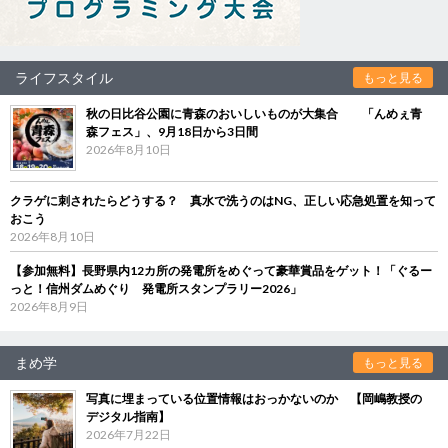
ライフスタイル
もっと見る
秋の日比谷公園に青森のおいしいものが大集合 「んめぇ青
森フェス」、9月18日から3日間
2026年8月10日
クラゲに刺されたらどうする？ 真水で洗うのはNG、正しい応急処置を知って
おこう
2026年8月10日
【参加無料】長野県内12カ所の発電所をめぐって豪華賞品をゲット！「ぐるー
っと！信州ダムめぐり 発電所スタンプラリー2026」
2026年8月9日
まめ学
もっと見る
写真に埋まっている位置情報はおっかないのか 【岡嶋教授の
デジタル指南】
2026年7月22日