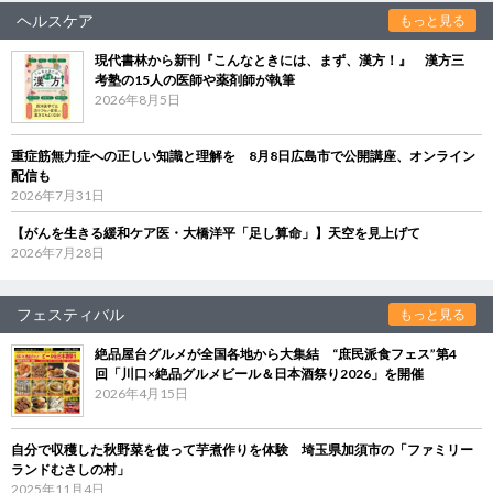
ヘルスケア
もっと見る
現代書林から新刊『こんなときには、まず、漢方！』 漢方三
考塾の15人の医師や薬剤師が執筆
2026年8月5日
重症筋無力症への正しい知識と理解を 8月8日広島市で公開講座、オンライン
配信も
2026年7月31日
【がんを生きる緩和ケア医・大橋洋平「足し算命」】天空を見上げて
2026年7月28日
フェスティバル
もっと見る
絶品屋台グルメが全国各地から大集結 “庶民派食フェス”第4
回「川口×絶品グルメビール＆日本酒祭り2026」を開催
2026年4月15日
自分で収穫した秋野菜を使って芋煮作りを体験 埼玉県加須市の「ファミリー
ランドむさしの村」
2025年11月4日