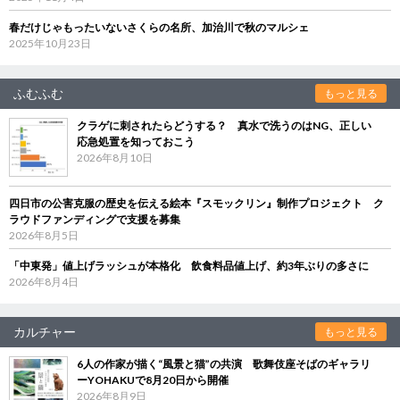
春だけじゃもったいないさくらの名所、加治川で秋のマルシェ
2025年10月23日
ふむふむ
もっと見る
クラゲに刺されたらどうする？ 真水で洗うのはNG、正しい
応急処置を知っておこう
2026年8月10日
四日市の公害克服の歴史を伝える絵本『スモックリン』制作プロジェクト ク
ラウドファンディングで支援を募集
2026年8月5日
「中東発」値上げラッシュが本格化 飲食料品値上げ、約3年ぶりの多さに
2026年8月4日
カルチャー
もっと見る
6人の作家が描く“風景と猫”の共演 歌舞伎座そばのギャラリ
ーYOHAKUで8月20日から開催
2026年8月9日