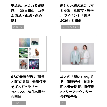
魂込め、あふれる躍動
新しい水辺の過ごし方
感 【正田裕生 コラ
を提案 札幌市・豊平
ム 直線・曲線・斜め
川でイベント「川見
線】
2026」を開催
,
,
スポーツ
ライフスタイル
6人の作家が描く“風景
故人の「想い」かなえ
と猫”の共演 歌舞伎座
る 遺贈寄付 日本財
そばのギャラリー
団名誉会長 笹川陽平氏
YOHAKUで8月20日か
×フリーアナウンサー
ら開催
長野智子氏
,
カルチャー
PR