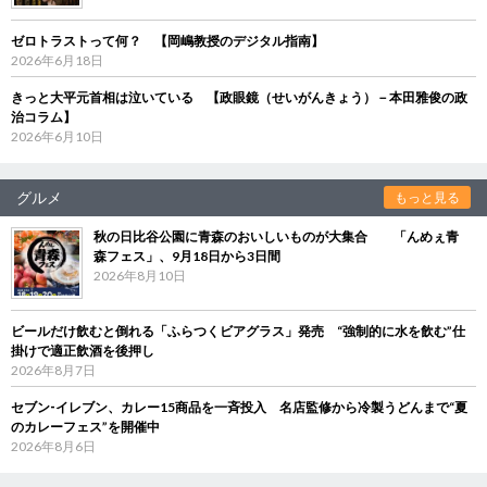
ゼロトラストって何？ 【岡嶋教授のデジタル指南】
2026年6月18日
きっと大平元首相は泣いている 【政眼鏡（せいがんきょう）－本田雅俊の政
治コラム】
2026年6月10日
グルメ
もっと見る
秋の日比谷公園に青森のおいしいものが大集合 「んめぇ青
森フェス」、9月18日から3日間
2026年8月10日
ビールだけ飲むと倒れる「ふらつくビアグラス」発売 “強制的に水を飲む”仕
掛けで適正飲酒を後押し
2026年8月7日
セブン‐イレブン、カレー15商品を一斉投入 名店監修から冷製うどんまで“夏
のカレーフェス”を開催中
2026年8月6日