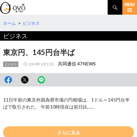
検
索
コ
ン
テ
ホーム
>
ビジネス
ン
ビジネス
ツ
へ
移
東京円、145円台半ば
動
共同通信 47NEWS
2024年1月11日
ビジネス
11日午前の東京外国為替市場の円相場は、1ドル＝145円台半
ばで取引された。 午前10時現在は前日比……
さらに見る