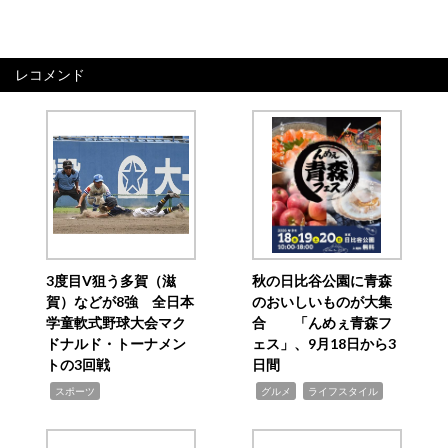
レコメンド
3度目V狙う多賀（滋
秋の日比谷公園に青森
賀）などが8強 全日本
のおいしいものが大集
学童軟式野球大会マク
合 「んめぇ青森フ
ドナルド・トーナメン
ェス」、9月18日から3
トの3回戦
日間
,
,
,
スポーツ
グルメ
ライフスタイル