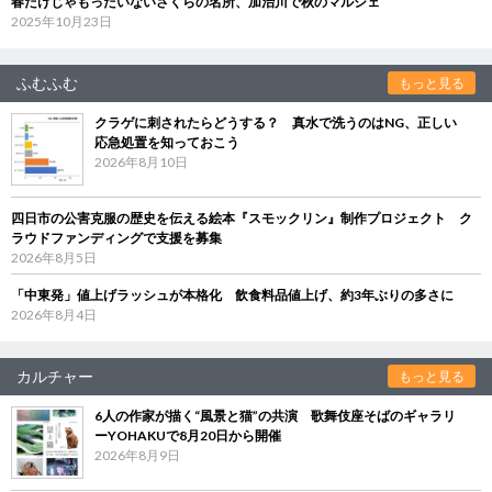
春だけじゃもったいないさくらの名所、加治川で秋のマルシェ
2025年10月23日
ふむふむ
もっと見る
クラゲに刺されたらどうする？ 真水で洗うのはNG、正しい
応急処置を知っておこう
2026年8月10日
四日市の公害克服の歴史を伝える絵本『スモックリン』制作プロジェクト ク
ラウドファンディングで支援を募集
2026年8月5日
「中東発」値上げラッシュが本格化 飲食料品値上げ、約3年ぶりの多さに
2026年8月4日
カルチャー
もっと見る
6人の作家が描く“風景と猫”の共演 歌舞伎座そばのギャラリ
ーYOHAKUで8月20日から開催
2026年8月9日