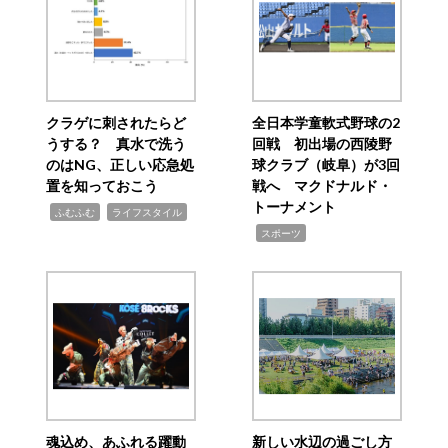
クラゲに刺されたらど
全日本学童軟式野球の2
うする？ 真水で洗う
回戦 初出場の西陵野
のはNG、正しい応急処
球クラブ（岐阜）が3回
置を知っておこう
戦へ マクドナルド・
トーナメント
,
,
ふむふむ
ライフスタイル
,
スポーツ
魂込め、あふれる躍動
新しい水辺の過ごし方