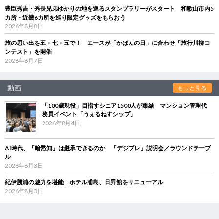
豊臣秀吉・秀長兄弟ゆかりの地を巡るスタンプラリーがスタート 和歌山市内5
カ所・近畿6カ所を巡り限定グッズをもらおう
2026年8月8日
旅の思い出を五・七・五で！ エースが「かばんの日」に合わせ「旅行川柳コ
ンテスト」を開催
2026年8月7日
動画
もっと見る
「100歳現役」目指すシニア1500人が集結 マンション管理代
務員イベント「うぇるねすシップ」
2026年8月4日
AI時代、「暗黙知」は継承できるのか 「デジブレ」説明会／ラウンドテーブ
ル
2026年8月3日
紀伊勝浦の魅力を堪能 ホテル浦島、日昇館をリニューアル
2026年8月3日