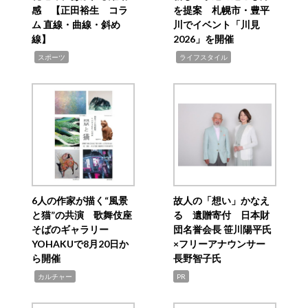
感 【正田裕生 コラ
を提案 札幌市・豊平
ム 直線・曲線・斜め
川でイベント「川見
線】
2026」を開催
,
,
スポーツ
ライフスタイル
6人の作家が描く“風景
故人の「想い」かなえ
と猫”の共演 歌舞伎座
る 遺贈寄付 日本財
そばのギャラリー
団名誉会長 笹川陽平氏
YOHAKUで8月20日か
×フリーアナウンサー
ら開催
長野智子氏
,
カルチャー
PR