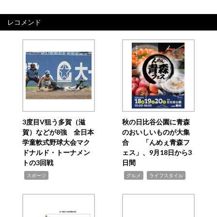
レコメンド
3度目V狙う多賀（滋
秋の日比谷公園に青森
賀）などが8強 全日本
のおいしいものが大集
学童軟式野球大会マク
合 「んめぇ青森フ
ドナルド・トーナメン
ェス」、9月18日から3
トの3回戦
日間
,
,
,
スポーツ
グルメ
ライフスタイル