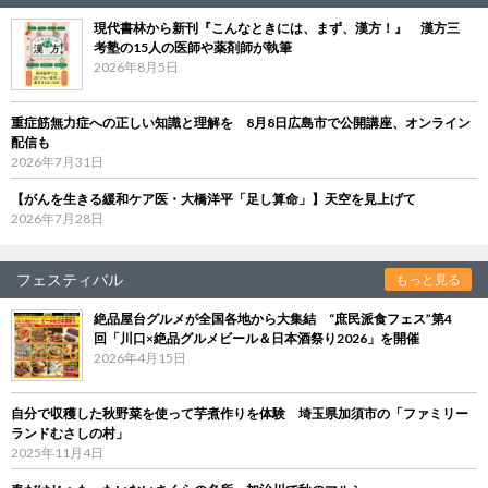
現代書林から新刊『こんなときには、まず、漢方！』 漢方三
考塾の15人の医師や薬剤師が執筆
2026年8月5日
重症筋無力症への正しい知識と理解を 8月8日広島市で公開講座、オンライン
配信も
2026年7月31日
【がんを生きる緩和ケア医・大橋洋平「足し算命」】天空を見上げて
2026年7月28日
フェスティバル
もっと見る
絶品屋台グルメが全国各地から大集結 “庶民派食フェス”第4
回「川口×絶品グルメビール＆日本酒祭り2026」を開催
2026年4月15日
自分で収穫した秋野菜を使って芋煮作りを体験 埼玉県加須市の「ファミリー
ランドむさしの村」
2025年11月4日