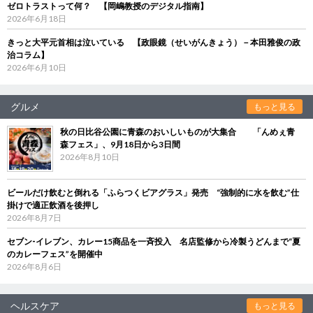
ゼロトラストって何？ 【岡嶋教授のデジタル指南】
2026年6月18日
きっと大平元首相は泣いている 【政眼鏡（せいがんきょう）－本田雅俊の政
治コラム】
2026年6月10日
グルメ
もっと見る
秋の日比谷公園に青森のおいしいものが大集合 「んめぇ青
森フェス」、9月18日から3日間
2026年8月10日
ビールだけ飲むと倒れる「ふらつくビアグラス」発売 “強制的に水を飲む”仕
掛けで適正飲酒を後押し
2026年8月7日
セブン‐イレブン、カレー15商品を一斉投入 名店監修から冷製うどんまで“夏
のカレーフェス”を開催中
2026年8月6日
ヘルスケア
もっと見る