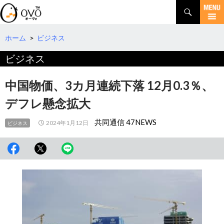
検
索
コ
ン
テ
ホーム
>
ビジネス
ン
ビジネス
ツ
へ
移
中国物価、3カ月連続下落 12月0.3％、
動
デフレ懸念拡大
共同通信 47NEWS
2024年1月12日
ビジネス