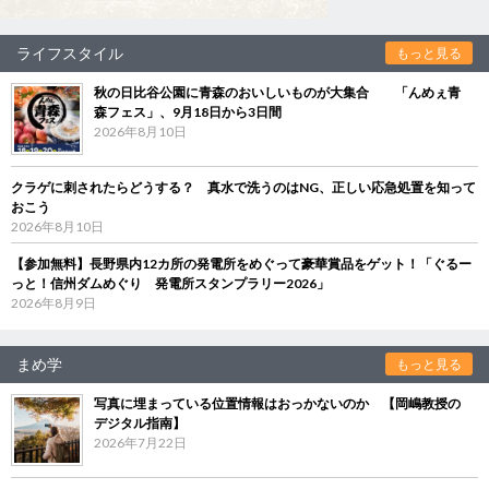
ライフスタイル
もっと見る
秋の日比谷公園に青森のおいしいものが大集合 「んめぇ青
森フェス」、9月18日から3日間
2026年8月10日
クラゲに刺されたらどうする？ 真水で洗うのはNG、正しい応急処置を知って
おこう
2026年8月10日
【参加無料】長野県内12カ所の発電所をめぐって豪華賞品をゲット！「ぐるー
っと！信州ダムめぐり 発電所スタンプラリー2026」
2026年8月9日
まめ学
もっと見る
写真に埋まっている位置情報はおっかないのか 【岡嶋教授の
デジタル指南】
2026年7月22日