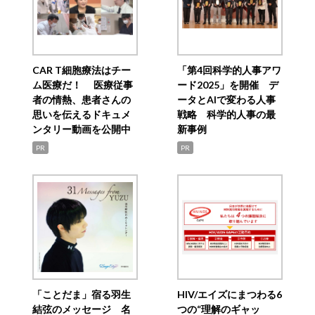
CAR T細胞療法はチー
「第4回科学的人事アワ
ム医療だ！ 医療従事
ード2025」を開催 デ
者の情熱、患者さんの
ータとAIで変わる人事
思いを伝えるドキュメ
戦略 科学的人事の最
ンタリー動画を公開中
新事例
PR
PR
「ことだま」宿る羽生
HIV/エイズにまつわる6
結弦のメッセージ 名
つの“理解のギャッ