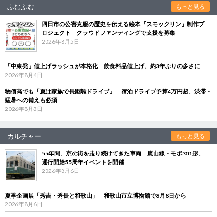
ふむふむ
もっと見る
四日市の公害克服の歴史を伝える絵本『スモックリン』制作プ
ロジェクト クラウドファンディングで支援を募集
2026年8月5日
「中東発」値上げラッシュが本格化 飲食料品値上げ、約3年ぶりの多さに
2026年8月4日
物価高でも「夏は家族で長距離ドライブ」 宿泊ドライブ予算4万円超、渋滞・
猛暑への備えも必須
2026年8月3日
カルチャー
もっと見る
55年間、京の街を走り続けてきた車両 嵐山線・モボ301形、
運行開始55周年イベントを開催
2026年8月6日
夏季企画展「秀吉・秀長と和歌山」 和歌山市立博物館で8月8日から
2026年8月6日