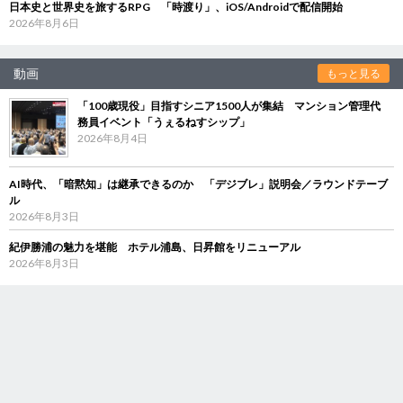
日本史と世界史を旅するRPG 「時渡り」、iOS/Androidで配信開始
2026年8月6日
動画
もっと見る
「100歳現役」目指すシニア1500人が集結 マンション管理代
務員イベント「うぇるねすシップ」
2026年8月4日
AI時代、「暗黙知」は継承できるのか 「デジブレ」説明会／ラウンドテーブ
ル
2026年8月3日
紀伊勝浦の魅力を堪能 ホテル浦島、日昇館をリニューアル
2026年8月3日