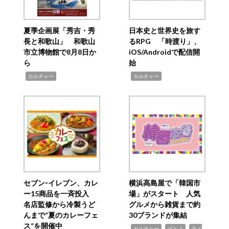
夏季企画展「秀吉・秀
日本史と世界史を旅す
長と和歌山」 和歌山
るRPG 「時渡り」、
市立博物館で8月8日か
iOS/Androidで配信開
ら
始
,
,
カルチャー
カルチャー
セブン‐イレブン、カレ
横浜高島屋で「韓国市
ー15商品を一斉投入
場」がスタート 人気
名店監修から冷製うど
グルメから雑貨まで約
んまで“夏のカレーフェ
30ブランドが集結
ス”を開催中
,
,
,
カルチャー
グルメ
ライ