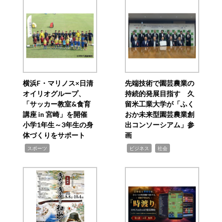
横浜F・マリノス×日清
先端技術で園芸農業の
オイリオグループ、
持続的発展目指す 久
「サッカー教室&食育
留米工業大学が「ふく
講座 in 宮崎」を開催
おか未来型園芸農業創
小学1年生～3年生の身
出コンソーシアム」参
体づくりをサポート
画
,
,
,
スポーツ
ビジネス
社会