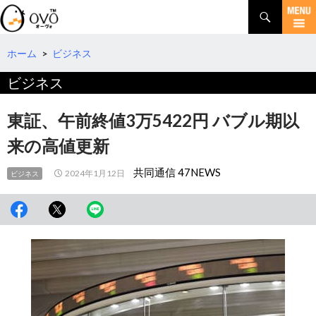
検
索
コ
ン
テ
ホーム
>
ビジネス
ン
ビジネス
ツ
へ
移
東証、午前終値3万5422円 バブル期以
動
来の高値更新
共同通信 47NEWS
2024年1月12日
ビジネス