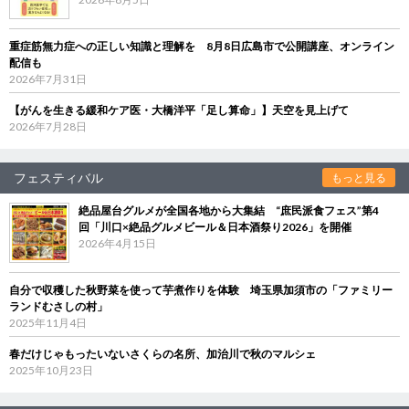
重症筋無力症への正しい知識と理解を 8月8日広島市で公開講座、オンライン
配信も
2026年7月31日
【がんを生きる緩和ケア医・大橋洋平「足し算命」】天空を見上げて
2026年7月28日
フェスティバル
もっと見る
絶品屋台グルメが全国各地から大集結 “庶民派食フェス”第4
回「川口×絶品グルメビール＆日本酒祭り2026」を開催
2026年4月15日
自分で収穫した秋野菜を使って芋煮作りを体験 埼玉県加須市の「ファミリー
ランドむさしの村」
2025年11月4日
春だけじゃもったいないさくらの名所、加治川で秋のマルシェ
2025年10月23日