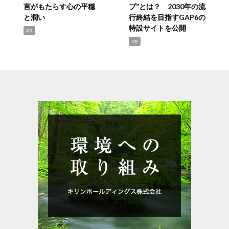
言がもたらす心の平穏
プ”とは？ 2030年の流
と潤い
行終結を目指すGAP6の
特設サイトを公開
PR
PR