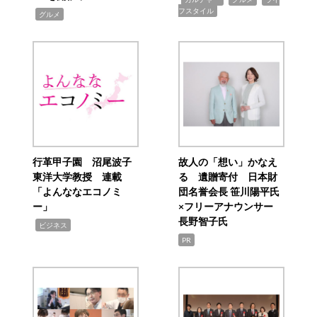
フスタイル
,
グルメ
行革甲子園 沼尾波子
故人の「想い」かなえ
東洋大学教授 連載
る 遺贈寄付 日本財
「よんななエコノミ
団名誉会長 笹川陽平氏
ー」
×フリーアナウンサー
長野智子氏
,
ビジネス
PR