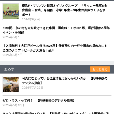
横浜F・マリノス×日清オイリオグループ、「サッカー教室&食
育講座 in 宮崎」を開催 小学1年生～3年生の身体づくりをサ
ポート
2026年8月6日
55年間、京の街を走り続けてきた車両 嵐山線・モボ301形、運行開始55周年
イベントを開催
2026年8月6日
【入場無料！大江戸ビール祭り2026秋】仕事帰りの一杯や週末の昼飲みにも！
全国のクラフトビールが大集合｜品川
2026年8月6日
まめ学
もっと見る
写真に埋まっている位置情報はおっかないのか 【岡嶋教授の
デジタル指南】
2026年7月22日
ゼロトラストって何？ 【岡嶋教授のデジタル指南】
2026年6月18日
きっと大平元首相は泣いている 【政眼鏡（せいがんきょう）－本田雅俊の政