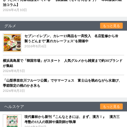
治コラム】
2026年6月10日
グルメ
もっと見る
セブン‐イレブン、カレー15商品を一斉投入 名店監修から冷
製うどんまで“夏のカレーフェス”を開催中
2026年8月6日
横浜高島屋で「韓国市場」がスタート 人気グルメから雑貨まで約30ブランド
が集結
2026年8月5日
「山梨県笛吹川フルーツ公園」でサマーフェス 富士山を眺めながら水遊び、
季節限定の桃のかき氷も
2026年8月3日
ヘルスケア
もっと見る
現代書林から新刊『こんなときには、まず、漢方！』 漢方三
考塾の15人の医師や薬剤師が執筆
2026年8月5日