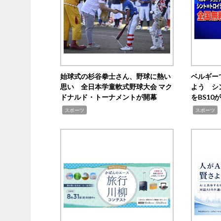
始球式の杉谷拳士さん、野球に熱い
ベルギー
思い 全日本学童軟式野球大会 マク
よう シ
ドナルド・トーナメントが開幕
をBS1
,
,
スポーツ
スポーツ