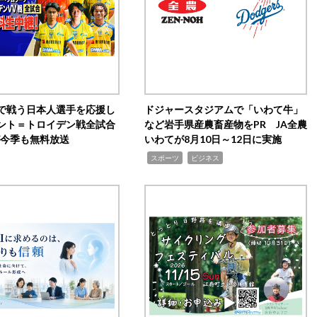
で戦う日本人選手を応援し
ドジャースタジアムで「いわて牛」
ント＝トロイデン戦全試合
など岩手県産農畜産物をPR JA全農
0が今季も無料放送
いわてが8月10日～12日に実施
,
,
スポーツ
ビジネス