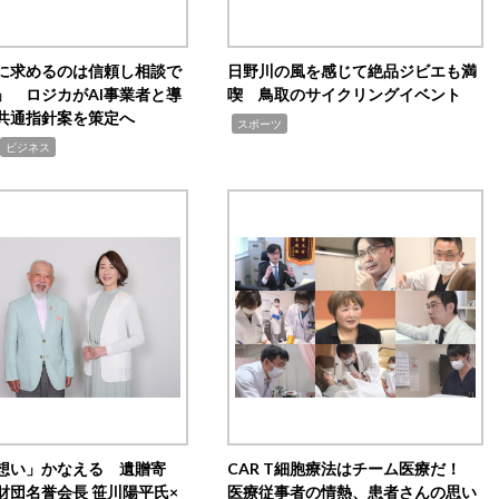
Iに求めるのは信頼し相談で
日野川の風を感じて絶品ジビエも満
」 ロジカがAI事業者と導
喫 鳥取のサイクリングイベント
共通指針案を策定へ
,
スポーツ
ビジネス
想い」かなえる 遺贈寄
CAR T細胞療法はチーム医療だ！
財団名誉会長 笹川陽平氏×
医療従事者の情熱、患者さんの思い