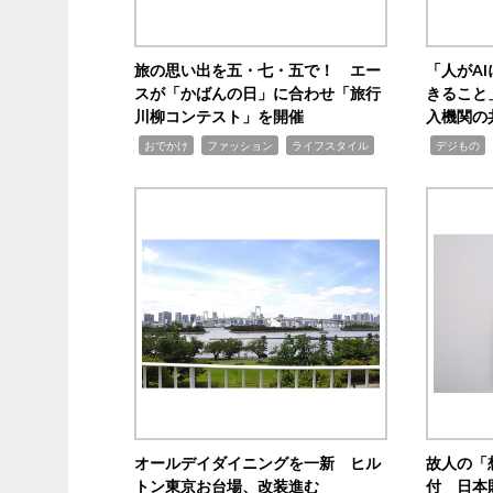
旅の思い出を五・七・五で！ エー
「人がA
スが「かばんの日」に合わせ「旅行
きること
川柳コンテスト」を開催
入機関の
,
,
,
,
,
おでかけ
ファッション
ライフスタイル
デジもの
オールデイダイニングを一新 ヒル
故人の「
トン東京お台場、改装進む
付 日本