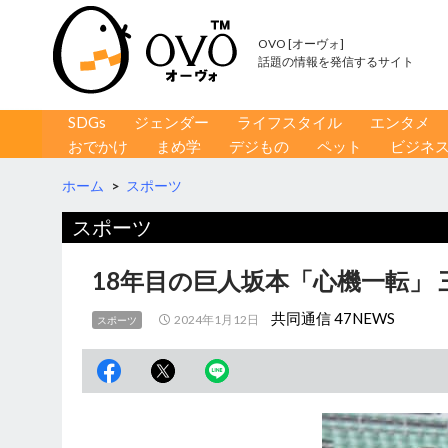
OVO [オーヴォ]
話題の情報を発信するサイト
コンテンツへ移動
検
SDGs
ジェンダー
ライフスタイル
エンタメ
索
おでかけ
まめ学
デジもの
ペット
ビジネ
ホーム
>
スポーツ
スポーツ
18年目の巨人坂本「心機一転」
共同通信 47NEWS
2024年1月12日
スポーツ