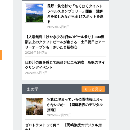
長野・筑北村で「ちくほくタイムト
ラベルスタンプラリー」開催！謎解
きを楽しみながら全17スポットを巡
る
2026年8月8日
【入場無料！けやきひろば秋のビール祭り】300種
類以上のクラフトビールが集まる！土日祝日はアー
リーオープンも｜さいたま新都心
2026年8月7日
日野川の風を感じて絶品ジビエも満喫 鳥取のサイ
クリングイベント
2026年8月7日
まめ学
もっと見る
写真に埋まっている位置情報はおっ
かないのか 【岡嶋教授のデジタル
指南】
2026年7月22日
ゼロトラストって何？ 【岡嶋教授のデジタル指