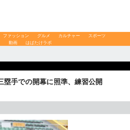
ファッション
グルメ
カルチャー
スポーツ
ス
動画
はばたけラボ
 三塁手での開幕に照準、練習公開