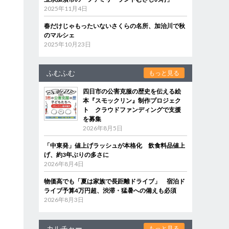
2025年11月4日
春だけじゃもったいないさくらの名所、加治川で秋
のマルシェ
2025年10月23日
ふむふむ
もっと見る
四日市の公害克服の歴史を伝える絵
本『スモックリン』制作プロジェク
ト クラウドファンディングで支援
を募集
2026年8月5日
「中東発」値上げラッシュが本格化 飲食料品値上
げ、約3年ぶりの多さに
2026年8月4日
物価高でも「夏は家族で長距離ドライブ」 宿泊ド
ライブ予算4万円超、渋滞・猛暑への備えも必須
2026年8月3日
カルチャー
もっと見る