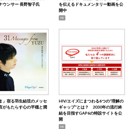
ナウンサー 長野智子氏
を伝えるドキュメンタリー動画を公
開中
PR
ま」宿る羽生結弦のメッセ
HIV/エイズにまつわる6つの“理解の
言がもたらす心の平穏と潤
ギャップ”とは？ 2030年の流行終
結を目指すGAP6の特設サイトを公
開
PR