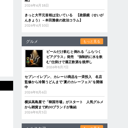
南】
2026年6月18日
きっと大平元首相は泣いている 【政眼鏡（せいが
んきょう）－本田雅俊の政治コラム】
2026年6月10日
グルメ
もっと見る
ビールだけ飲むと倒れる「ふらつく
ビアグラス」発売 “強制的に水を飲
む”仕掛けで適正飲酒を後押し
2026年8月7日
セブン‐イレブン、カレー15商品を一斉投入 名店
監修から冷製うどんまで“夏のカレーフェス”を開催
中
2026年8月6日
横浜高島屋で「韓国市場」がスタート 人気グルメ
から雑貨まで約30ブランドが集結
2026年8月5日