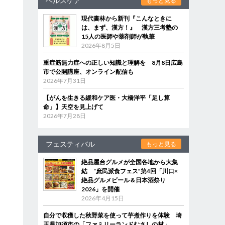
ヘルスケア
もっと見る
現代書林から新刊『こんなときに
は、まず、漢方！』 漢方三考塾の
15人の医師や薬剤師が執筆
2026年8月5日
重症筋無力症への正しい知識と理解を 8月8日広島
市で公開講座、オンライン配信も
2026年7月31日
【がんを生きる緩和ケア医・大橋洋平「足し算
命」】天空を見上げて
2026年7月28日
フェスティバル
もっと見る
絶品屋台グルメが全国各地から大集
結 “庶民派食フェス”第4回「川口×
絶品グルメビール＆日本酒祭り
2026」を開催
2026年4月15日
自分で収穫した秋野菜を使って芋煮作りを体験 埼
玉県加須市の「ファミリーランドむさしの村」