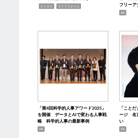
フリーア
,
,
ビジネス
ライフスタイル
PR
「第4回科学的人事アワード2025」
「ことだ
を開催 データとAIで変わる人事戦
ージ 名
略 科学的人事の最新事例
い
PR
PR