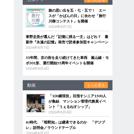
旅の思い出を五・七・五で！ エー
スが「かばんの日」に合わせ「旅行
川柳コンテスト」を開催
2026年8月7日
東野圭吾が選んだ「記憶に残る一文」はどれ？ 最
新作『永遠の記憶』発売で読者参加型キャンペーン
2026年8月7日
55年間、京の街を走り続けてきた車両 嵐山線・モ
ボ301形、運行開始55周年イベントを開催
2026年8月6日
動画
もっと見る
「100歳現役」目指すシニア1500人
が集結 マンション管理代務員イベ
ント「うぇるねすシップ」
2026年8月4日
AI時代、「暗黙知」は継承できるのか 「デジブ
レ」説明会／ラウンドテーブル
2026年8月3日