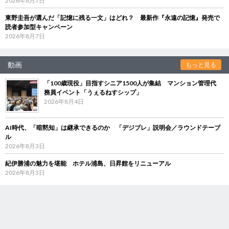
2026年8月7日
東野圭吾が選んだ「記憶に残る一文」はどれ？ 最新作『永遠の記憶』発売で
読者参加型キャンペーン
2026年8月7日
動画
もっと見る
「100歳現役」目指すシニア1500人が集結 マンション管理代
務員イベント「うぇるねすシップ」
2026年8月4日
AI時代、「暗黙知」は継承できるのか 「デジブレ」説明会／ラウンドテーブ
ル
2026年8月3日
紀伊勝浦の魅力を堪能 ホテル浦島、日昇館をリニューアル
2026年8月3日