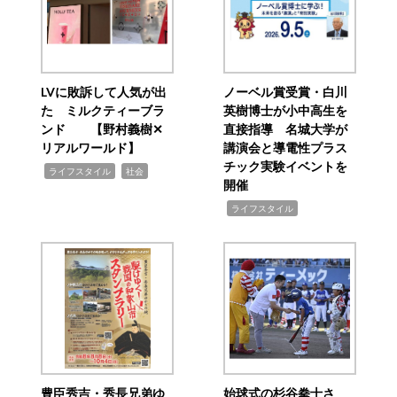
LVに敗訴して人気が出
ノーベル賞受賞・白川
た ミルクティーブラ
英樹博士が小中高生を
ンド 【野村義樹✕
直接指導 名城大学が
リアルワールド】
講演会と導電性プラス
チック実験イベントを
,
,
ライフスタイル
社会
開催
,
ライフスタイル
豊臣秀吉・秀長兄弟ゆ
始球式の杉谷拳士さ