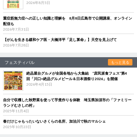
2026年8月5日
重症筋無力症への正しい知識と理解を 8月8日広島市で公開講座、オンライン
配信も
2026年7月31日
【がんを生きる緩和ケア医・大橋洋平「足し算命」】天空を見上げて
2026年7月28日
フェスティバル
もっと見る
絶品屋台グルメが全国各地から大集結 “庶民派食フェス”第4
回「川口×絶品グルメビール＆日本酒祭り2026」を開催
2026年4月15日
自分で収穫した秋野菜を使って芋煮作りを体験 埼玉県加須市の「ファミリー
ランドむさしの村」
2025年11月4日
春だけじゃもったいないさくらの名所、加治川で秋のマルシェ
2025年10月23日