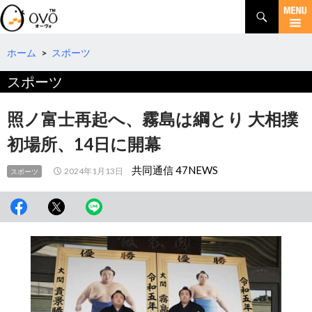
検
索
コ
ン
テ
ホーム
>
スポーツ
ン
スポーツ
ツ
へ
移
照ノ富士再起へ、霧島は綱とり 大相撲
動
初場所、14日に開幕
共同通信 47NEWS
2024年1月13日
スポーツ