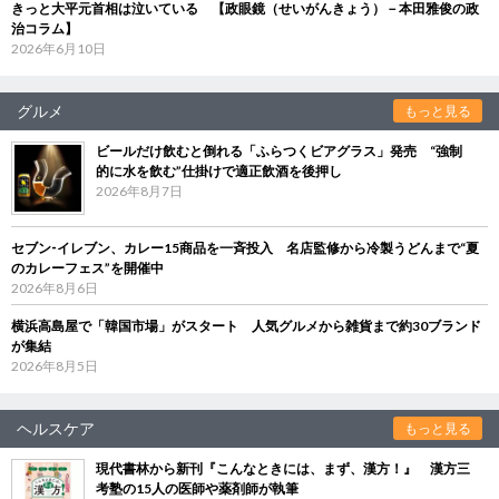
きっと大平元首相は泣いている 【政眼鏡（せいがんきょう）－本田雅俊の政
治コラム】
2026年6月10日
グルメ
もっと見る
ビールだけ飲むと倒れる「ふらつくビアグラス」発売 “強制
的に水を飲む”仕掛けで適正飲酒を後押し
2026年8月7日
セブン‐イレブン、カレー15商品を一斉投入 名店監修から冷製うどんまで“夏
のカレーフェス”を開催中
2026年8月6日
横浜高島屋で「韓国市場」がスタート 人気グルメから雑貨まで約30ブランド
が集結
2026年8月5日
ヘルスケア
もっと見る
現代書林から新刊『こんなときには、まず、漢方！』 漢方三
考塾の15人の医師や薬剤師が執筆