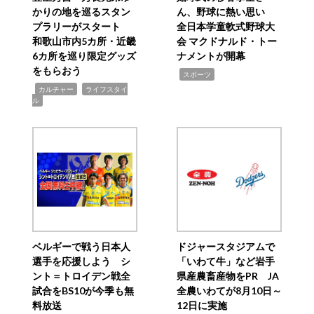
かりの地を巡るスタン
ん、野球に熱い思い
プラリーがスタート
全日本学童軟式野球大
和歌山市内5カ所・近畿
会 マクドナルド・トー
6カ所を巡り限定グッズ
ナメントが開幕
をもらおう
,
スポーツ
,
,
カルチャー
ライフスタイ
ル
ベルギーで戦う日本人
ドジャースタジアムで
選手を応援しよう シ
「いわて牛」など岩手
ント＝トロイデン戦全
県産農畜産物をPR JA
試合をBS10が今季も無
全農いわてが8月10日～
料放送
12日に実施