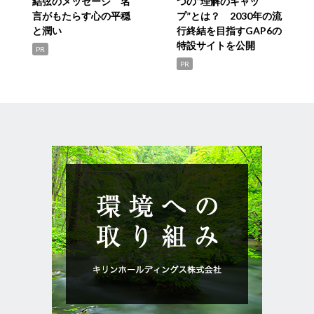
結弦のメッセージ 名
つの“理解のギャッ
言がもたらす心の平穏
プ”とは？ 2030年の流
と潤い
行終結を目指すGAP6の
特設サイトを公開
PR
PR