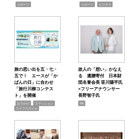
,
,
,
スポーツ
スポーツ
ビジネス
旅の思い出を五・七・
故人の「想い」かなえ
五で！ エースが「か
る 遺贈寄付 日本財
ばんの日」に合わせ
団名誉会長 笹川陽平氏
「旅行川柳コンテス
×フリーアナウンサー
ト」を開催
長野智子氏
,
,
,
おでかけ
ファッション
PR
ライフスタイル