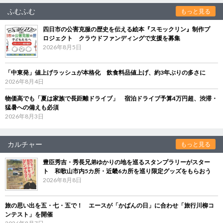
ふむふむ
もっと見る
四日市の公害克服の歴史を伝える絵本『スモックリン』制作プ
ロジェクト クラウドファンディングで支援を募集
2026年8月5日
「中東発」値上げラッシュが本格化 飲食料品値上げ、約3年ぶりの多さに
2026年8月4日
物価高でも「夏は家族で長距離ドライブ」 宿泊ドライブ予算4万円超、渋滞・
猛暑への備えも必須
2026年8月3日
カルチャー
もっと見る
豊臣秀吉・秀長兄弟ゆかりの地を巡るスタンプラリーがスター
ト 和歌山市内5カ所・近畿6カ所を巡り限定グッズをもらおう
2026年8月8日
旅の思い出を五・七・五で！ エースが「かばんの日」に合わせ「旅行川柳コ
ンテスト」を開催