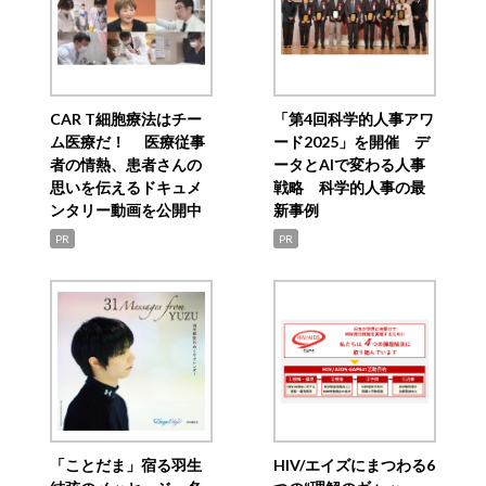
CAR T細胞療法はチー
「第4回科学的人事アワ
ム医療だ！ 医療従事
ード2025」を開催 デ
者の情熱、患者さんの
ータとAIで変わる人事
思いを伝えるドキュメ
戦略 科学的人事の最
ンタリー動画を公開中
新事例
PR
PR
「ことだま」宿る羽生
HIV/エイズにまつわる6