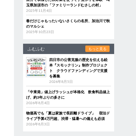
玉県加須市の「ファミリーランドむさしの村」
2025年11月4日
春だけじゃもったいないさくらの名所、加治川で秋
のマルシェ
2025年10月23日
ふむふむ
もっと見る
四日市の公害克服の歴史を伝える絵
本『スモックリン』制作プロジェク
ト クラウドファンディングで支援
を募集
2026年8月5日
「中東発」値上げラッシュが本格化 飲食料品値上
げ、約3年ぶりの多さに
2026年8月4日
物価高でも「夏は家族で長距離ドライブ」 宿泊ド
ライブ予算4万円超、渋滞・猛暑への備えも必須
2026年8月3日