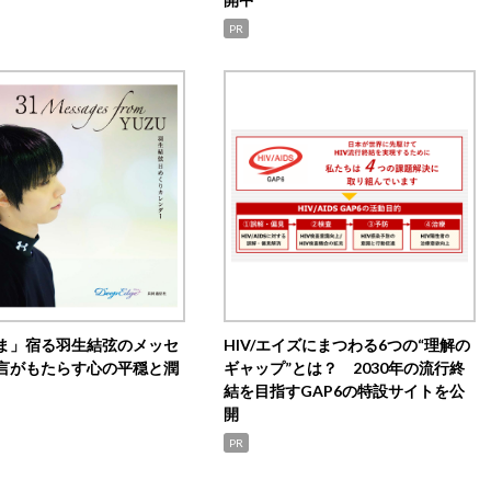
PR
ま」宿る羽生結弦のメッセ
HIV/エイズにまつわる6つの“理解の
言がもたらす心の平穏と潤
ギャップ”とは？ 2030年の流行終
結を目指すGAP6の特設サイトを公
開
PR