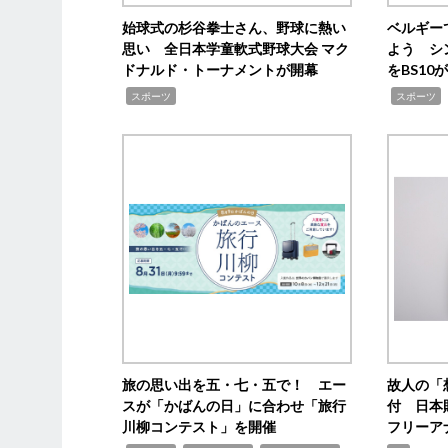
始球式の杉谷拳士さん、野球に熱い
ベルギー
思い 全日本学童軟式野球大会 マク
よう シ
ドナルド・トーナメントが開幕
をBS1
,
,
スポーツ
スポーツ
旅の思い出を五・七・五で！ エー
故人の「
スが「かばんの日」に合わせ「旅行
付 日本
川柳コンテスト」を開催
フリーア