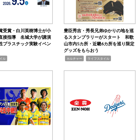
賞受賞・白川英樹博士が小
豊臣秀吉・秀長兄弟ゆかりの地を巡
直接指導 名城大学が講演
るスタンプラリーがスタート 和歌
性プラスチック実験イベン
山市内5カ所・近畿6カ所を巡り限定
グッズをもらおう
,
,
イル
カルチャー
ライフスタイル