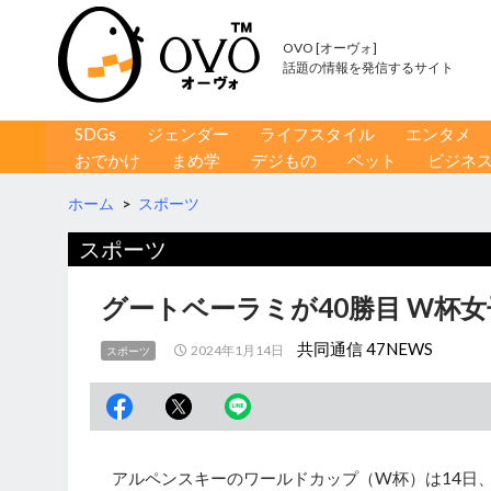
OVO [オーヴォ]
話題の情報を発信するサイト
コンテンツへ移動
検
SDGs
ジェンダー
ライフスタイル
エンタメ
索
おでかけ
まめ学
デジもの
ペット
ビジネ
ホーム
>
スポーツ
スポーツ
グートベーラミが40勝目 W杯
共同通信 47NEWS
2024年1月14日
スポーツ
アルペンスキーのワールドカップ（W杯）は14日