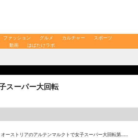
ファッション
グルメ
カルチャー
スポーツ
ス
動画
はばたけラボ
女子スーパー大回転
、オーストリアのアルテンマルクトで女子スーパー大回転第……