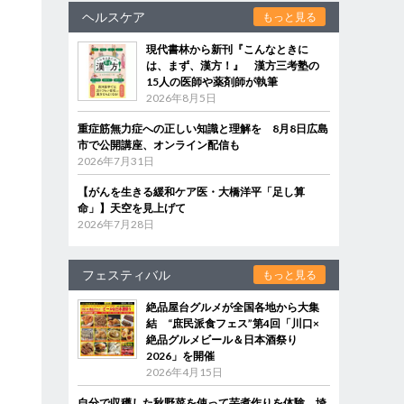
ヘルスケア
もっと見る
現代書林から新刊『こんなときに
は、まず、漢方！』 漢方三考塾の
15人の医師や薬剤師が執筆
2026年8月5日
重症筋無力症への正しい知識と理解を 8月8日広島
市で公開講座、オンライン配信も
2026年7月31日
【がんを生きる緩和ケア医・大橋洋平「足し算
命」】天空を見上げて
2026年7月28日
フェスティバル
もっと見る
絶品屋台グルメが全国各地から大集
結 “庶民派食フェス”第4回「川口×
絶品グルメビール＆日本酒祭り
2026」を開催
2026年4月15日
自分で収穫した秋野菜を使って芋煮作りを体験 埼