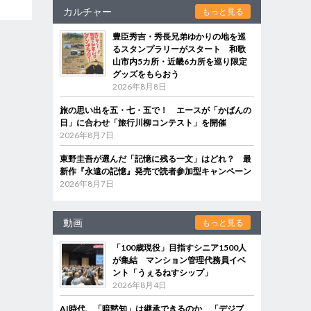
カルチャー
もっと見る
豊臣秀吉・秀長兄弟ゆかりの地を巡
るスタンプラリーがスタート 和歌
山市内5カ所・近畿6カ所を巡り限定
グッズをもらおう
2026年8月8日
旅の思い出を五・七・五で！ エースが「かばんの
日」に合わせ「旅行川柳コンテスト」を開催
2026年8月7日
東野圭吾が選んだ「記憶に残る一文」はどれ？ 最
新作『永遠の記憶』発売で読者参加型キャンペーン
2026年8月7日
動画
もっと見る
「100歳現役」目指すシニア1500人
が集結 マンション管理代務員イベ
ント「うぇるねすシップ」
2026年8月4日
AI時代、「暗黙知」は継承できるのか 「デジブ