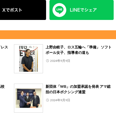
ドレス
上野由岐子、ロス五輪へ「準備」 ソフト
ボール女子、指導者の道も
2024年9月9日
高校
新団体「WB」の加盟承認を発表 アマ総
括の日本ボクシング連盟
2024年9月9日