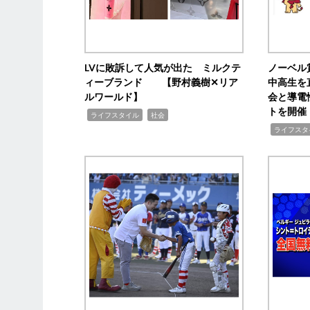
LVに敗訴して人気が出た ミルクテ
ノーベル
ィーブランド 【野村義樹✕リア
中高生を
ルワールド】
会と導電
トを開催
,
,
ライフスタイル
社会
,
ライフスタ