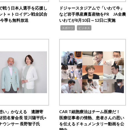
で戦う日本人選手を応援し
ドジャースタジアムで「いわて牛」
ント＝トロイデン戦全試合
など岩手県産農畜産物をPR JA全農
0が今季も無料放送
いわてが8月10日～12日に実施
,
,
スポーツ
ビジネス
想い」かなえる 遺贈寄
CAR T細胞療法はチーム医療だ！
財団名誉会長 笹川陽平氏×
医療従事者の情熱、患者さんの思い
ナウンサー 長野智子氏
を伝えるドキュメンタリー動画を公
開中