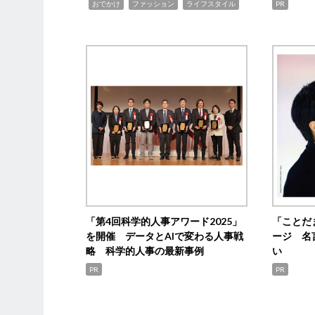
,
,
,
おでかけ
ファッション
ライフスタイル
PR
「第4回科学的人事アワード2025」
「ことだ
を開催 データとAIで変わる人事戦
ージ 名
略 科学的人事の最新事例
い
PR
PR