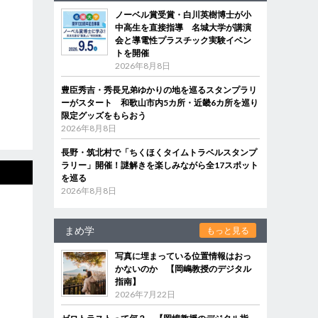
ノーベル賞受賞・白川英樹博士が小
中高生を直接指導 名城大学が講演
会と導電性プラスチック実験イベン
トを開催
2026年8月8日
豊臣秀吉・秀長兄弟ゆかりの地を巡るスタンプラリ
ーがスタート 和歌山市内5カ所・近畿6カ所を巡り
限定グッズをもらおう
2026年8月8日
長野・筑北村で「ちくほくタイムトラベルスタンプ
ラリー」開催！謎解きを楽しみながら全17スポット
を巡る
2026年8月8日
まめ学
もっと見る
写真に埋まっている位置情報はおっ
かないのか 【岡嶋教授のデジタル
指南】
2026年7月22日