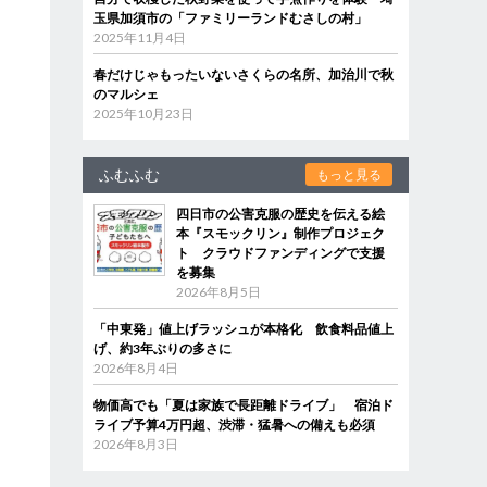
玉県加須市の「ファミリーランドむさしの村」
2025年11月4日
春だけじゃもったいないさくらの名所、加治川で秋
のマルシェ
2025年10月23日
ふむふむ
もっと見る
四日市の公害克服の歴史を伝える絵
本『スモックリン』制作プロジェク
ト クラウドファンディングで支援
を募集
2026年8月5日
「中東発」値上げラッシュが本格化 飲食料品値上
げ、約3年ぶりの多さに
2026年8月4日
物価高でも「夏は家族で長距離ドライブ」 宿泊ド
ライブ予算4万円超、渋滞・猛暑への備えも必須
2026年8月3日