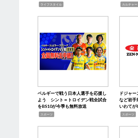
,
,
ライフスタイル
カルチャー
ベルギーで戦う日本人選手を応援し
ドジャー
よう シント＝トロイデン戦全試合
など岩手
をBS10が今季も無料放送
いわてが8
,
,
,
スポーツ
スポーツ