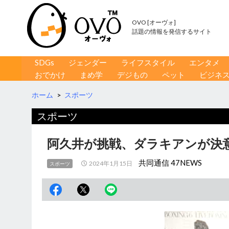
OVO [オーヴォ]
話題の情報を発信するサイト
コンテンツへ移動
検
SDGs
ジェンダー
ライフスタイル
エンタメ
索
おでかけ
まめ学
デジもの
ペット
ビジネ
ホーム
>
スポーツ
スポーツ
阿久井が挑戦、ダラキアンが決
共同通信 47NEWS
2024年1月15日
スポーツ