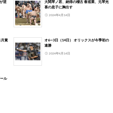
尾が逆
大関琴ノ若、納得の稽古 春巡業、元琴光
喜の息子に胸出す
2024年4月14日
皐月賞
オ6―3日（14日） オリックスが今季初の
連勝
2024年4月14日
ゴール