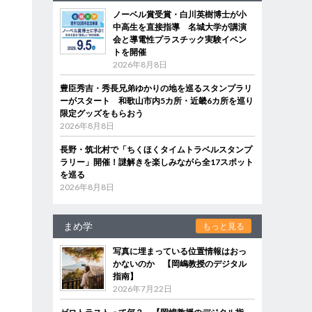
ノーベル賞受賞・白川英樹博士が小
中高生を直接指導 名城大学が講演
会と導電性プラスチック実験イベン
トを開催
2026年8月8日
豊臣秀吉・秀長兄弟ゆかりの地を巡るスタンプラリ
ーがスタート 和歌山市内5カ所・近畿6カ所を巡り
限定グッズをもらおう
2026年8月8日
長野・筑北村で「ちくほくタイムトラベルスタンプ
ラリー」開催！謎解きを楽しみながら全17スポット
を巡る
2026年8月8日
まめ学
もっと見る
写真に埋まっている位置情報はおっ
かないのか 【岡嶋教授のデジタル
指南】
2026年7月22日