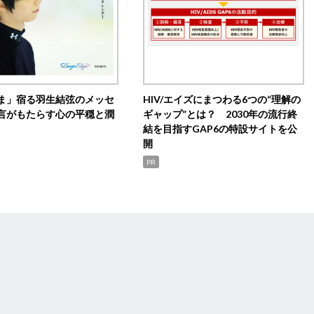
ま」宿る羽生結弦のメッセ
HIV/エイズにまつわる6つの“理解の
言がもたらす心の平穏と潤
ギャップ”とは？ 2030年の流行終
結を目指すGAP6の特設サイトを公
開
PR