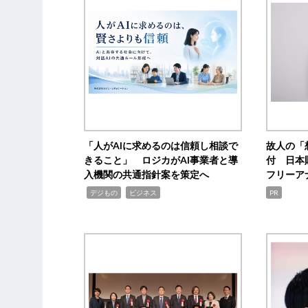
「人がAIに求めるのは信頼し相談で
故人の「
きること」 ロジカがAI事業者と導
付 日本
入機関の共通指針案を策定へ
フリーア
,
,
デジもの
ビジネス
PR