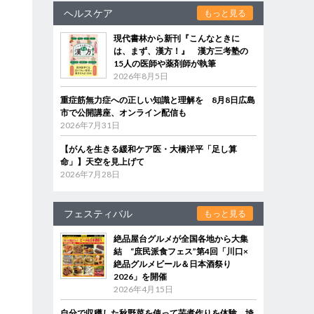
ヘルスケア
もっと見る
現代書林から新刊『こんなときに
は、まず、漢方！』 漢方三考塾の
15人の医師や薬剤師が執筆
2026年8月5日
重症筋無力症への正しい知識と理解を 8月8日広島
市で公開講座、オンライン配信も
2026年7月31日
【がんを生きる緩和ケア医・大橋洋平「足し算
命」】天空を見上げて
2026年7月28日
フェスティバル
もっと見る
絶品屋台グルメが全国各地から大集
結 “庶民派食フェス”第4回「川口×
絶品グルメビール＆日本酒祭り
2026」を開催
2026年4月15日
自分で収穫した秋野菜を使って芋煮作りを体験 埼