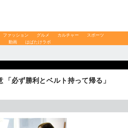
ファッション
グルメ
カルチャー
スポーツ
ス
動画
はばたけラボ
意 「必ず勝利とベルト持って帰る」