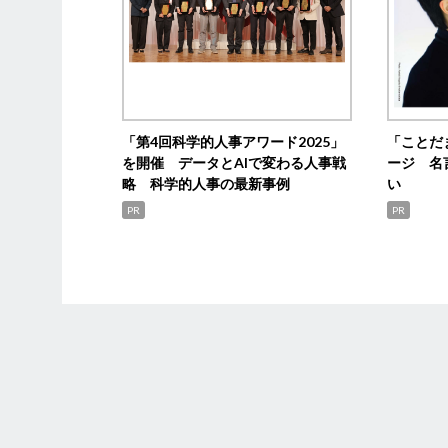
「第4回科学的人事アワード2025」
「ことだ
を開催 データとAIで変わる人事戦
ージ 名
略 科学的人事の最新事例
い
PR
PR