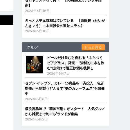
ゼロトラストって何？ 【岡嶋教授のデジタル指
南】
2026年6月18日
きっと大平元首相は泣いている 【政眼鏡（せいが
んきょう）－本田雅俊の政治コラム】
2026年6月10日
グルメ
もっと見る
ビールだけ飲むと倒れる「ふらつく
ビアグラス」発売 “強制的に水を飲
む”仕掛けで適正飲酒を後押し
2026年8月7日
セブン‐イレブン、カレー15商品を一斉投入 名店
監修から冷製うどんまで“夏のカレーフェス”を開催
中
2026年8月6日
横浜高島屋で「韓国市場」がスタート 人気グルメ
から雑貨まで約30ブランドが集結
2026年8月5日