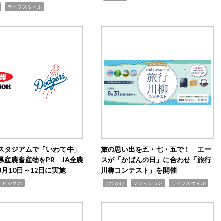
,
ライフスタイル
スタジアムで「いわて牛」
旅の思い出を五・七・五で！ エー
県産農畜産物をPR JA全農
スが「かばんの日」に合わせ「旅行
月10日～12日に実施
川柳コンテスト」を開催
,
,
,
ビジネス
おでかけ
ファッション
ライフスタイル