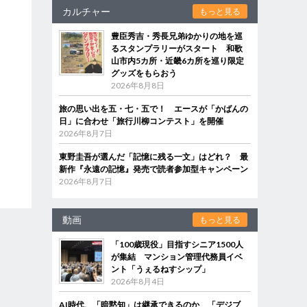
カルチャー
もっと見る
豊臣秀吉・秀長兄弟ゆかりの地を巡
るスタンプラリーがスタート 和歌
山市内5カ所・近畿6カ所を巡り限定
グッズをもらおう
2026年8月8日
旅の思い出を五・七・五で！ エースが「かばんの
日」に合わせ「旅行川柳コンテスト」を開催
2026年8月7日
東野圭吾が選んだ「記憶に残る一文」はどれ？ 最
新作『永遠の記憶』発売で読者参加型キャンペーン
2026年8月7日
動画
もっと見る
「100歳現役」目指すシニア1500人
が集結 マンション管理代務員イベ
ント「うぇるねすシップ」
2026年8月4日
AI時代、「暗黙知」は継承できるのか 「デジブ