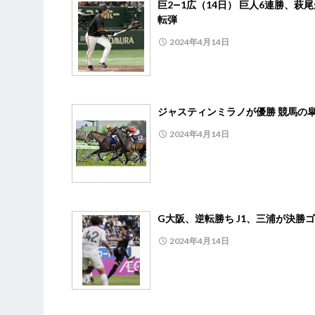
巨2―1広（14日） 巨人6連勝、萩
転弾
2024年4月14日
ジャスティンミラノが優勝 競馬の
2024年4月14日
G大阪、逆転勝ち J1、三浦が決勝
2024年4月14日