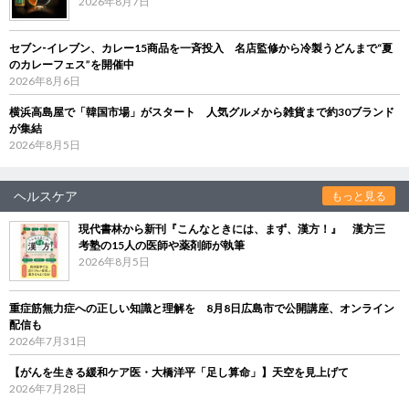
2026年8月7日
セブン‐イレブン、カレー15商品を一斉投入 名店監修から冷製うどんまで“夏
のカレーフェス”を開催中
2026年8月6日
横浜高島屋で「韓国市場」がスタート 人気グルメから雑貨まで約30ブランド
が集結
2026年8月5日
ヘルスケア
もっと見る
現代書林から新刊『こんなときには、まず、漢方！』 漢方三
考塾の15人の医師や薬剤師が執筆
2026年8月5日
重症筋無力症への正しい知識と理解を 8月8日広島市で公開講座、オンライン
配信も
2026年7月31日
【がんを生きる緩和ケア医・大橋洋平「足し算命」】天空を見上げて
2026年7月28日