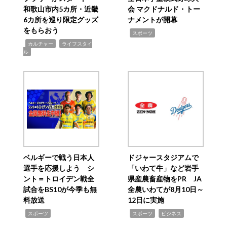
和歌山市内5カ所・近畿
会 マクドナルド・トー
6カ所を巡り限定グッズ
ナメントが開幕
をもらおう
,
スポーツ
,
,
カルチャー
ライフスタイ
ル
ベルギーで戦う日本人
ドジャースタジアムで
選手を応援しよう シ
「いわて牛」など岩手
ント＝トロイデン戦全
県産農畜産物をPR JA
試合をBS10が今季も無
全農いわてが8月10日～
料放送
12日に実施
,
,
,
スポーツ
スポーツ
ビジネス