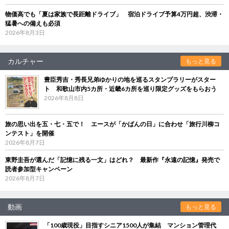
物価高でも「夏は家族で長距離ドライブ」 宿泊ドライブ予算4万円超、渋滞・
猛暑への備えも必須
2026年8月3日
カルチャー
もっと見る
豊臣秀吉・秀長兄弟ゆかりの地を巡るスタンプラリーがスター
ト 和歌山市内5カ所・近畿6カ所を巡り限定グッズをもらおう
2026年8月8日
旅の思い出を五・七・五で！ エースが「かばんの日」に合わせ「旅行川柳コ
ンテスト」を開催
2026年8月7日
東野圭吾が選んだ「記憶に残る一文」はどれ？ 最新作『永遠の記憶』発売で
読者参加型キャンペーン
2026年8月7日
動画
もっと見る
「100歳現役」目指すシニア1500人が集結 マンション管理代