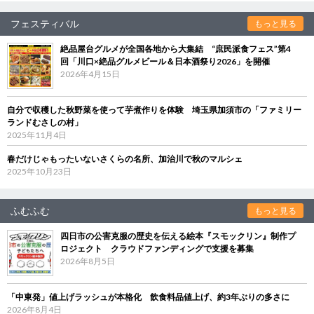
フェスティバル
もっと見る
絶品屋台グルメが全国各地から大集結 “庶民派食フェス”第4
回「川口×絶品グルメビール＆日本酒祭り2026」を開催
2026年4月15日
自分で収穫した秋野菜を使って芋煮作りを体験 埼玉県加須市の「ファミリー
ランドむさしの村」
2025年11月4日
春だけじゃもったいないさくらの名所、加治川で秋のマルシェ
2025年10月23日
ふむふむ
もっと見る
四日市の公害克服の歴史を伝える絵本『スモックリン』制作プ
ロジェクト クラウドファンディングで支援を募集
2026年8月5日
「中東発」値上げラッシュが本格化 飲食料品値上げ、約3年ぶりの多さに
2026年8月4日