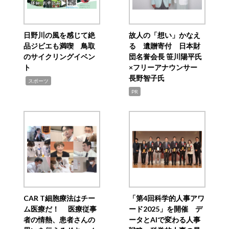
日野川の風を感じて絶
故人の「想い」かなえ
品ジビエも満喫 鳥取
る 遺贈寄付 日本財
のサイクリングイベン
団名誉会長 笹川陽平氏
ト
×フリーアナウンサー
長野智子氏
,
スポーツ
PR
CAR T細胞療法はチー
「第4回科学的人事アワ
ム医療だ！ 医療従事
ード2025」を開催 デ
者の情熱、患者さんの
ータとAIで変わる人事