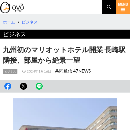
検
索
コ
ン
テ
ホーム
>
ビジネス
ン
ビジネス
ツ
へ
移
九州初のマリオットホテル開業 長崎駅
動
隣接、部屋から絶景一望
共同通信 47NEWS
2024年1月16日
ビジネス