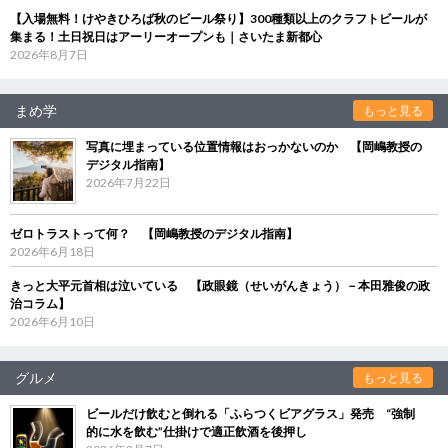
【入場無料！けやきひろば秋のビール祭り】300種類以上のクラフトビールが
集まる！土日祝日はアーリーオープンも｜さいたま新都心
2026年8月7日
まめ学
もっと見る
写真に埋まっている位置情報はおっかないのか 【岡嶋教授の
デジタル指南】
2026年7月22日
ゼロトラストって何？ 【岡嶋教授のデジタル指南】
2026年6月18日
きっと大平元首相は泣いている 【政眼鏡（せいがんきょう）－本田雅俊の政
治コラム】
2026年6月10日
グルメ
もっと見る
ビールだけ飲むと倒れる「ふらつくビアグラス」発売 “強制
的に水を飲む”仕掛けで適正飲酒を後押し