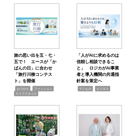
旅の思い出を五・七・
「人がAIに求めるのは
五で！ エースが「か
信頼し相談できるこ
ばんの日」に合わせ
と」 ロジカがAI事業
「旅行川柳コンテス
者と導入機関の共通指
ト」を開催
針案を策定へ
,
,
,
,
,
おでかけ
ファッション
デジもの
ビジネス
ライフスタイル