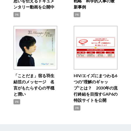
思いを伝えるドキュメ
戦略 科学的人事の最
ンタリー動画を公開中
新事例
PR
PR
「ことだま」宿る羽生
HIV/エイズにまつわる6
結弦のメッセージ 名
つの“理解のギャッ
言がもたらす心の平穏
プ”とは？ 2030年の流
と潤い
行終結を目指すGAP6の
特設サイトを公開
PR
PR