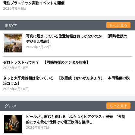
電性プラスチック実験イベントを開催
2026年8月8日
まめ学
もっと見る
写真に埋まっている位置情報はおっかないのか 【岡嶋教授の
デジタル指南】
2026年7月22日
ゼロトラストって何？ 【岡嶋教授のデジタル指南】
2026年6月18日
きっと大平元首相は泣いている 【政眼鏡（せいがんきょう）－本田雅俊の政
治コラム】
2026年6月10日
グルメ
もっと見る
ビールだけ飲むと倒れる「ふらつくビアグラス」発売 “強制
的に水を飲む”仕掛けで適正飲酒を後押し
2026年8月7日