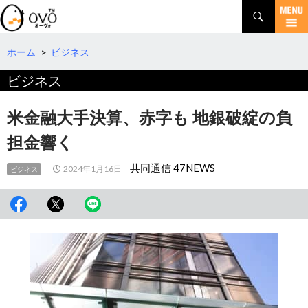
検
索
コ
ン
テ
ホーム
>
ビジネス
ン
ビジネス
ツ
へ
移
米金融大手決算、赤字も 地銀破綻の負
動
担金響く
共同通信 47NEWS
2024年1月16日
ビジネス