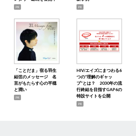
PR
PR
「ことだま」宿る羽生
HIV/エイズにまつわる6
結弦のメッセージ 名
つの“理解のギャッ
言がもたらす心の平穏
プ”とは？ 2030年の流
と潤い
行終結を目指すGAP6の
特設サイトを公開
PR
PR