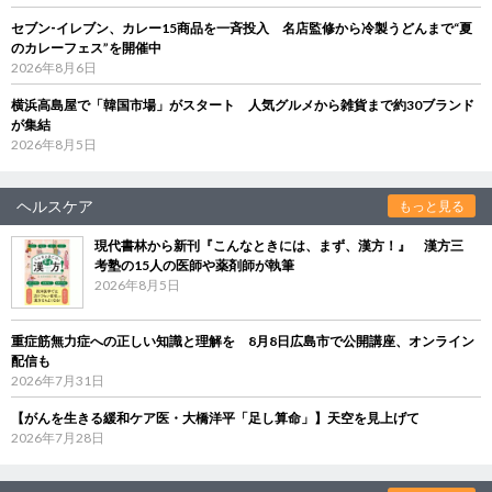
セブン‐イレブン、カレー15商品を一斉投入 名店監修から冷製うどんまで“夏
のカレーフェス”を開催中
2026年8月6日
横浜高島屋で「韓国市場」がスタート 人気グルメから雑貨まで約30ブランド
が集結
2026年8月5日
ヘルスケア
もっと見る
現代書林から新刊『こんなときには、まず、漢方！』 漢方三
考塾の15人の医師や薬剤師が執筆
2026年8月5日
重症筋無力症への正しい知識と理解を 8月8日広島市で公開講座、オンライン
配信も
2026年7月31日
【がんを生きる緩和ケア医・大橋洋平「足し算命」】天空を見上げて
2026年7月28日