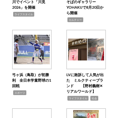
川でイベント「川見
そばのギャラリー
2026」を開催
YOHAKUで8月20日か
ら開催
,
ライフスタイル
,
カルチャー
弓ヶ浜（鳥取）が初勝
LVに敗訴して人気が出
利 全日本学童野球の1
た ミルクティーブラ
回戦
ンド 【野村義樹✕
リアルワールド】
,
スポーツ
,
,
ライフスタイル
社会