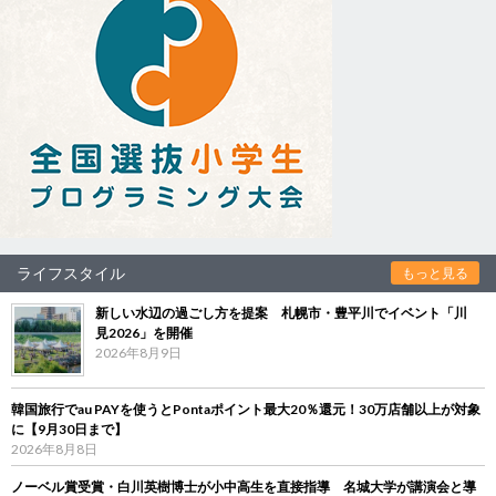
ライフスタイル
もっと見る
新しい水辺の過ごし方を提案 札幌市・豊平川でイベント「川
見2026」を開催
2026年8月9日
韓国旅行でau PAYを使うとPontaポイント最大20％還元！30万店舗以上が対象
に【9月30日まで】
2026年8月8日
ノーベル賞受賞・白川英樹博士が小中高生を直接指導 名城大学が講演会と導