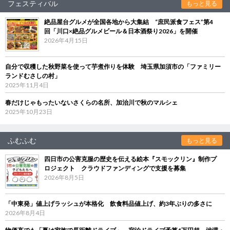
フェスティバル
もっと見る
絶品屋台グルメが全国各地から大集結 “庶民派食フェス”第4
回「川口×絶品グルメビール＆日本酒祭り2026」を開催
2026年4月15日
自分で収穫した秋野菜を使って芋煮作りを体験 埼玉県加須市の「ファミリー
ランドむさしの村」
2025年11月4日
春だけじゃもったいないさくらの名所、加治川で秋のマルシェ
2025年10月23日
ふむふむ
もっと見る
四日市の公害克服の歴史を伝える絵本『スモックリン』制作プ
ロジェクト クラウドファンディングで支援を募集
2026年8月5日
「中東発」値上げラッシュが本格化 飲食料品値上げ、約3年ぶりの多さに
2026年8月4日