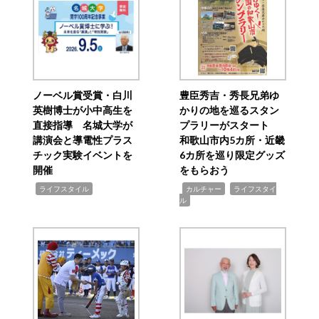
ノーベル賞受賞・白川
豊臣秀吉・秀長兄弟ゆ
英樹博士が小中高生を
かりの地を巡るスタン
直接指導 名城大学が
プラリーがスタート
講演会と導電性プラス
和歌山市内5カ所・近畿
チック実験イベントを
6カ所を巡り限定グッズ
開催
をもらおう
,
,
,
ライフスタイル
カルチャー
ライフスタイ
ル