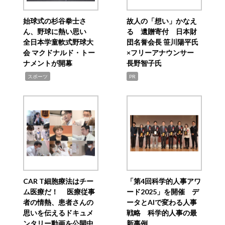
始球式の杉谷拳士さ
故人の「想い」かなえ
ん、野球に熱い思い
る 遺贈寄付 日本財
全日本学童軟式野球大
団名誉会長 笹川陽平氏
会 マクドナルド・トー
×フリーアナウンサー
ナメントが開幕
長野智子氏
,
スポーツ
PR
CAR T細胞療法はチー
「第4回科学的人事アワ
ム医療だ！ 医療従事
ード2025」を開催 デ
者の情熱、患者さんの
ータとAIで変わる人事
思いを伝えるドキュメ
戦略 科学的人事の最
ンタリー動画を公開中
新事例