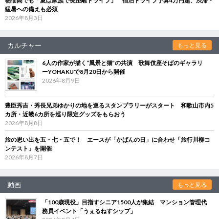
物価高でも「夏は家族で長距離ドライブ」 宿泊ドライブ予算4万円超、渋滞・
猛暑への備えも必須
2026年8月3日
カルチャー
もっと見る
6人の作家が描く“風景と猫”の共演 歌舞伎座そばのギャラリ
ーYOHAKUで8月20日から開催
2026年8月9日
豊臣秀吉・秀長兄弟ゆかりの地を巡るスタンプラリーがスタート 和歌山市内5
カ所・近畿6カ所を巡り限定グッズをもらおう
2026年8月8日
旅の思い出を五・七・五で！ エースが「かばんの日」に合わせ「旅行川柳コ
ンテスト」を開催
2026年8月7日
動画
もっと見る
「100歳現役」目指すシニア1500人が集結 マンション管理代
務員イベント「うぇるねすシップ」