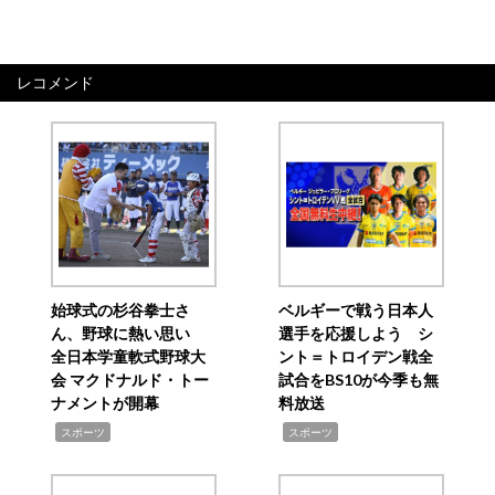
レコメンド
始球式の杉谷拳士さ
ベルギーで戦う日本人
ん、野球に熱い思い
選手を応援しよう シ
全日本学童軟式野球大
ント＝トロイデン戦全
会 マクドナルド・トー
試合をBS10が今季も無
ナメントが開幕
料放送
,
,
スポーツ
スポーツ