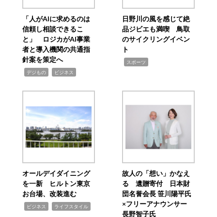
「人がAIに求めるのは
日野川の風を感じて絶
信頼し相談できるこ
品ジビエも満喫 鳥取
と」 ロジカがAI事業
のサイクリングイベン
者と導入機関の共通指
ト
針案を策定へ
,
スポーツ
,
,
デジもの
ビジネス
オールデイダイニング
故人の「想い」かなえ
を一新 ヒルトン東京
る 遺贈寄付 日本財
お台場、改装進む
団名誉会長 笹川陽平氏
×フリーアナウンサー
,
,
ビジネス
ライフスタイル
長野智子氏