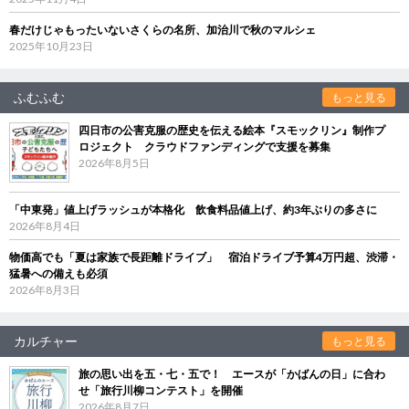
春だけじゃもったいないさくらの名所、加治川で秋のマルシェ
2025年10月23日
ふむふむ
もっと見る
四日市の公害克服の歴史を伝える絵本『スモックリン』制作プ
ロジェクト クラウドファンディングで支援を募集
2026年8月5日
「中東発」値上げラッシュが本格化 飲食料品値上げ、約3年ぶりの多さに
2026年8月4日
物価高でも「夏は家族で長距離ドライブ」 宿泊ドライブ予算4万円超、渋滞・
猛暑への備えも必須
2026年8月3日
カルチャー
もっと見る
旅の思い出を五・七・五で！ エースが「かばんの日」に合わ
せ「旅行川柳コンテスト」を開催
2026年8月7日