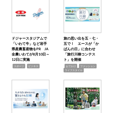
ドジャースタジアムで
旅の思い出を五・七・
「いわて牛」など岩手
五で！ エースが「か
県産農畜産物をPR JA
ばんの日」に合わせ
全農いわてが8月10日～
「旅行川柳コンテス
12日に実施
ト」を開催
,
,
,
,
,
スポーツ
ビジネス
おでかけ
ファッション
ライフスタイル