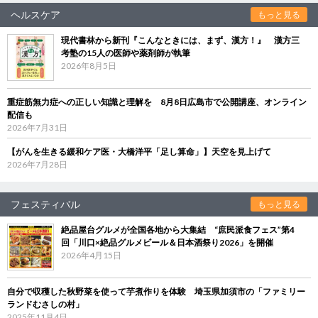
ヘルスケア
もっと見る
現代書林から新刊『こんなときには、まず、漢方！』 漢方三
考塾の15人の医師や薬剤師が執筆
2026年8月5日
重症筋無力症への正しい知識と理解を 8月8日広島市で公開講座、オンライン
配信も
2026年7月31日
【がんを生きる緩和ケア医・大橋洋平「足し算命」】天空を見上げて
2026年7月28日
フェスティバル
もっと見る
絶品屋台グルメが全国各地から大集結 “庶民派食フェス”第4
回「川口×絶品グルメビール＆日本酒祭り2026」を開催
2026年4月15日
自分で収穫した秋野菜を使って芋煮作りを体験 埼玉県加須市の「ファミリー
ランドむさしの村」
2025年11月4日