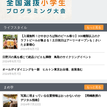
ライフスタイル
もっと見る
【入場無料！けやきひろば秋のビール祭り】300種類以上のク
ラフトビールが集まる！土日祝日はアーリーオープンも｜さい
たま新都心
2026年8月7日
日野川の風を感じて絶品ジビエも満喫 鳥取のサイクリングイベント
2026年8月7日
オールデイダイニングを一新 ヒルトン東京お台場、改装進む
2026年8月7日
まめ学
もっと見る
写真に埋まっている位置情報はおっかないのか 【岡嶋教授の
デジタル指南】
2026年7月22日