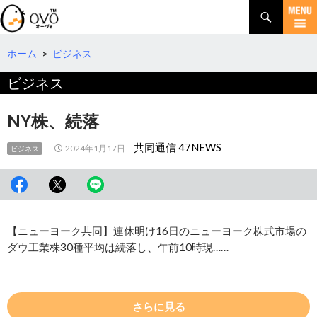
検
索
コ
ン
テ
ホーム
>
ビジネス
ン
ビジネス
ツ
へ
移
NY株、続落
動
共同通信 47NEWS
2024年1月17日
ビジネス
【ニューヨーク共同】連休明け16日のニューヨーク株式市場の
ダウ工業株30種平均は続落し、午前10時現……
さらに見る