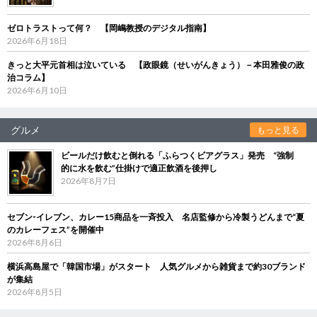
ゼロトラストって何？ 【岡嶋教授のデジタル指南】
2026年6月18日
きっと大平元首相は泣いている 【政眼鏡（せいがんきょう）－本田雅俊の政
治コラム】
2026年6月10日
グルメ
もっと見る
ビールだけ飲むと倒れる「ふらつくビアグラス」発売 “強制
的に水を飲む”仕掛けで適正飲酒を後押し
2026年8月7日
セブン‐イレブン、カレー15商品を一斉投入 名店監修から冷製うどんまで“夏
のカレーフェス”を開催中
2026年8月6日
横浜高島屋で「韓国市場」がスタート 人気グルメから雑貨まで約30ブランド
が集結
2026年8月5日