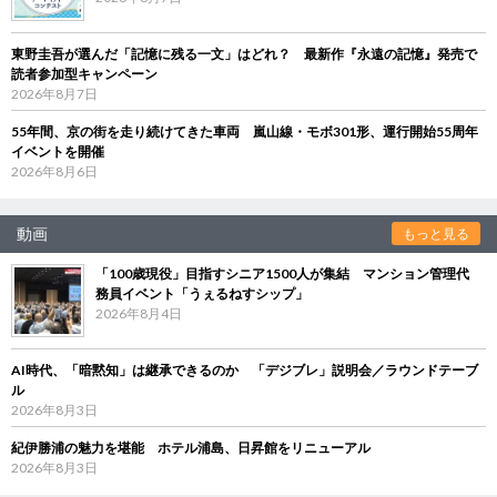
東野圭吾が選んだ「記憶に残る一文」はどれ？ 最新作『永遠の記憶』発売で
読者参加型キャンペーン
2026年8月7日
55年間、京の街を走り続けてきた車両 嵐山線・モボ301形、運行開始55周年
イベントを開催
2026年8月6日
動画
もっと見る
「100歳現役」目指すシニア1500人が集結 マンション管理代
務員イベント「うぇるねすシップ」
2026年8月4日
AI時代、「暗黙知」は継承できるのか 「デジブレ」説明会／ラウンドテーブ
ル
2026年8月3日
紀伊勝浦の魅力を堪能 ホテル浦島、日昇館をリニューアル
2026年8月3日