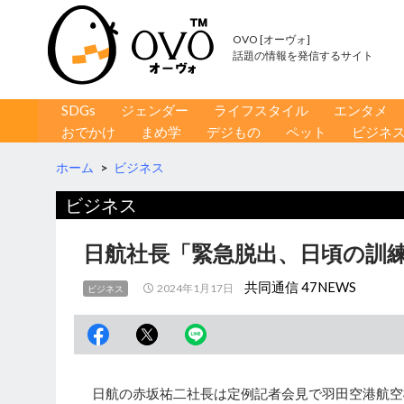
OVO [オーヴォ]
話題の情報を発信するサイト
コンテンツへ移動
検
SDGs
ジェンダー
ライフスタイル
エンタメ
索
おでかけ
まめ学
デジもの
ペット
ビジネ
ホーム
>
ビジネス
ビジネス
日航社長「緊急脱出、日頃の訓
共同通信 47NEWS
2024年1月17日
ビジネス
日航の赤坂祐二社長は定例記者会見で羽田空港航空