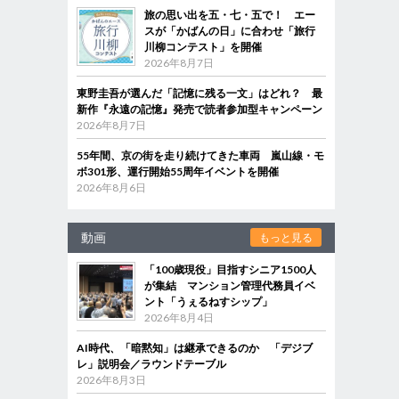
旅の思い出を五・七・五で！ エー
スが「かばんの日」に合わせ「旅行
川柳コンテスト」を開催
2026年8月7日
東野圭吾が選んだ「記憶に残る一文」はどれ？ 最
新作『永遠の記憶』発売で読者参加型キャンペーン
2026年8月7日
55年間、京の街を走り続けてきた車両 嵐山線・モ
ボ301形、運行開始55周年イベントを開催
2026年8月6日
動画
もっと見る
「100歳現役」目指すシニア1500人
が集結 マンション管理代務員イベ
ント「うぇるねすシップ」
2026年8月4日
AI時代、「暗黙知」は継承できるのか 「デジブ
レ」説明会／ラウンドテーブル
2026年8月3日