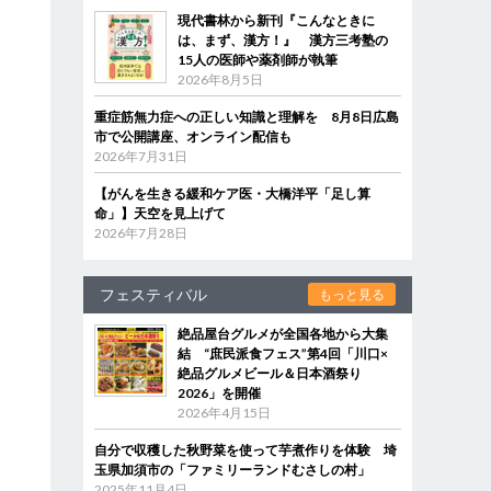
現代書林から新刊『こんなときに
は、まず、漢方！』 漢方三考塾の
15人の医師や薬剤師が執筆
2026年8月5日
重症筋無力症への正しい知識と理解を 8月8日広島
市で公開講座、オンライン配信も
2026年7月31日
【がんを生きる緩和ケア医・大橋洋平「足し算
命」】天空を見上げて
2026年7月28日
フェスティバル
もっと見る
絶品屋台グルメが全国各地から大集
結 “庶民派食フェス”第4回「川口×
絶品グルメビール＆日本酒祭り
2026」を開催
2026年4月15日
自分で収穫した秋野菜を使って芋煮作りを体験 埼
玉県加須市の「ファミリーランドむさしの村」
2025年11月4日