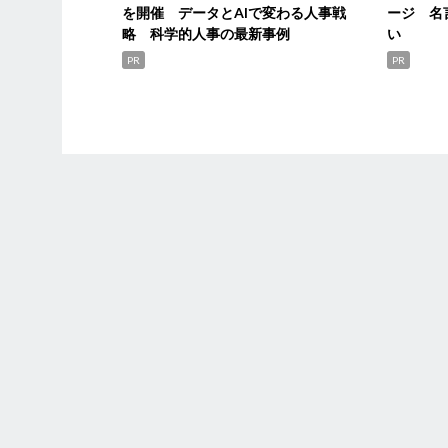
を開催 データとAIで変わる人事戦
ージ 名
略 科学的人事の最新事例
い
PR
PR