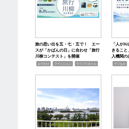
旅の思い出を五・七・五で！ エー
「人がA
スが「かばんの日」に合わせ「旅行
きること
川柳コンテスト」を開催
入機関の
,
,
,
,
,
おでかけ
ファッション
ライフスタイル
デジもの