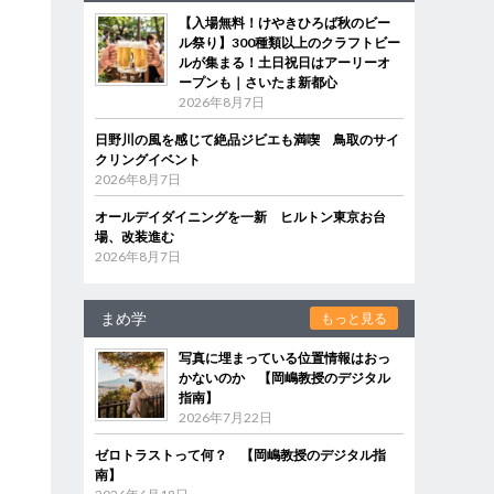
【入場無料！けやきひろば秋のビー
ル祭り】300種類以上のクラフトビー
ルが集まる！土日祝日はアーリーオ
ープンも｜さいたま新都心
2026年8月7日
日野川の風を感じて絶品ジビエも満喫 鳥取のサイ
クリングイベント
2026年8月7日
オールデイダイニングを一新 ヒルトン東京お台
場、改装進む
2026年8月7日
まめ学
もっと見る
写真に埋まっている位置情報はおっ
かないのか 【岡嶋教授のデジタル
指南】
2026年7月22日
ゼロトラストって何？ 【岡嶋教授のデジタル指
南】