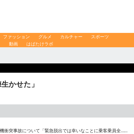
ファッション
グルメ
カルチャー
スポーツ
ス
動画
はばたけラボ
練生かせた」
機衝突事故について「緊急脱出では幸いなことに乗客乗員全……