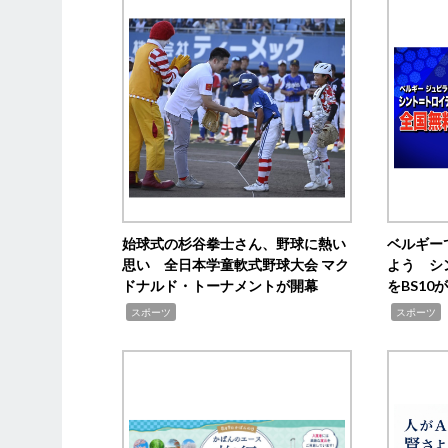
始球式の杉谷拳士さん、野球に熱い
ベルギー
思い 全日本学童軟式野球大会 マク
よう シ
ドナルド・トーナメントが開幕
をBS1
,
,
スポーツ
スポーツ