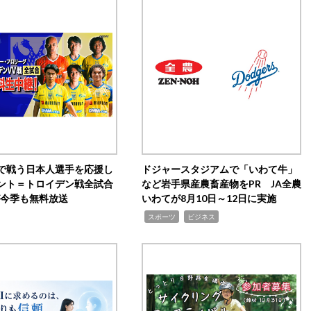
で戦う日本人選手を応援し
ドジャースタジアムで「いわて牛」
ント＝トロイデン戦全試合
など岩手県産農畜産物をPR JA全農
0が今季も無料放送
いわてが8月10日～12日に実施
,
,
スポーツ
ビジネス