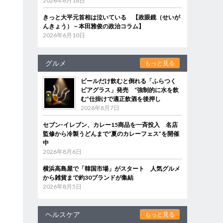
2026年6月18日
きっと大平元首相は泣いている 【政眼鏡（せいが
んきょう）－本田雅俊の政治コラム】
2026年6月10日
グルメ
もっと見る
ビールだけ飲むと倒れる「ふらつく
ビアグラス」発売 “強制的に水を飲
む”仕掛けで適正飲酒を後押し
2026年8月7日
セブン‐イレブン、カレー15商品を一斉投入 名店
監修から冷製うどんまで“夏のカレーフェス”を開催
中
2026年8月6日
横浜高島屋で「韓国市場」がスタート 人気グルメ
から雑貨まで約30ブランドが集結
2026年8月5日
ヘルスケア
もっと見る